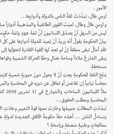
تقفُ حكومةُ الأزمانِ الخطرةِ والملفاتِ الصعبةِ أمام اللبنانيينَ ال
الأمورِ .
لزمنٍ طالَ، تبدَّدَتْ ثقةُ الناسِ بالدولةِ وأدوارِها...
و لزمنٍ طالَ وطالَ، لعبَتْ القوى الطائفيةُ والمذهبيةُ أدواراً مشوّ
ليسَ منَ السهلِ أنْ يصدّقَ اللبنانيونَ أنَّ ثمّةَ عهدٍ وثمّةَ حكومةٍ 
بيانُ الحكومةِ يقولُ أنّه يريدُ أنْ يُعيدَ للدولةِ أدوارَها على كلِّ 
تلكَ آمالٌ تبقى معلقةً إنْ لم تجدْ لها القوةَ القادرةَ لتحوّلَها إل
يبقى الشارعُ ملاذاً وساحةَ نضالٍ وحقًا للحركةِ الشعبيةِ وقوا
مستحقةٍ.
مَنْحُ الثقةِ للحكومةِ يجبُ أنْ لا يحولَ دونَ حيويةٍ شعبيةٍ لاز
مجلساً نيابياً إن تقاعسَ أو تغافلَ عن دورِه في المحاسبةِ والمر
ملأَ ا
المحاسبةِ ومطلبَ الحقوقِ...
تبدّدَتِ المطالبُ جميعُها وخارَتْ معها قوةُ التغييرِ وعادَتِ ا
يتساءلُ الناسُ ... أهذه حقاً حكومةُ الآفاقِ الجديدةِ لدولةٍ عصري
معالجاتٍ وطنيةٍ منصفةٍ وراسخةٍ ؟