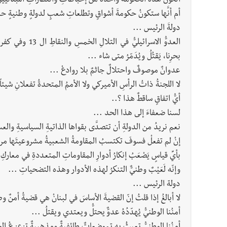
أتكونُ هذه الحكومةُ واحدةً من إحباطاتِ وانتظاراتِ اللبنانيينَ 
أم أنَّها ستكونُ حكومةَ أشواقٍ وتطلعاتِ شعبٍ لدولةٍ وطنيةٍ حدي
دولةَ الرئيس ...
العدوُّ الاسرائي
بحرِنا، يَقتُلُ ويُدَمّرُ متى شاء ...
عدوانٌ موصوفٌ واحتلالٌ جاثمٌ بلا روادعْ ...
لا اللجنةُ ذاتُ الرأسِ الأميركي ولا الأممُ المتحدةُ تفعلانِ شيئاً
أيُّ اتفاقٍ ساقطٌ هذا ؟..
لسنا ضعفاءَ إلى هذا الحد ...
نعم نريدُ من الدولةِ أن تتصدَّى بقواها الذاتيةِ السياسيةِ والعس
إنْ لم تفعلْ فسوفَ تكتسبُ المقاومةُ الشعبيةُ مشروعيتَها مر
بأيِّ قياسٍ يَصْعَبُ إنكارُ أدوارِ المقاوماتِ المتعددةِ في معاركِ ا
وإنّه لَعَيْبٌ وطنيٌّ التنكرُ لهذه الأدوار وهذه التضحياتِ ...
دولة الرئيس ...
لا أبالغُ إذا قلتُ إنّ القضيةَ الأساسَ في لبنانْ هي قضيةُ أمنٌ وط
أمنُنا الوطنيُّ يُهدّدُهُ عدوٌّ يحتلُّ ويعتدي ويقتلُ ...