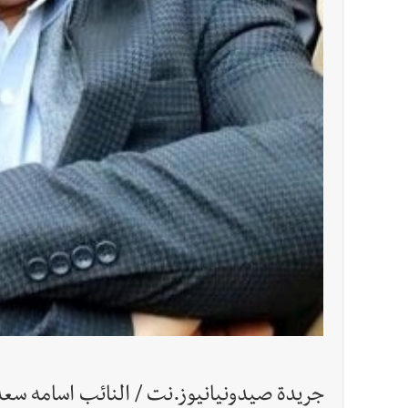
جريدة صيدونيانيوز.نت / النائب اسامه سعد: