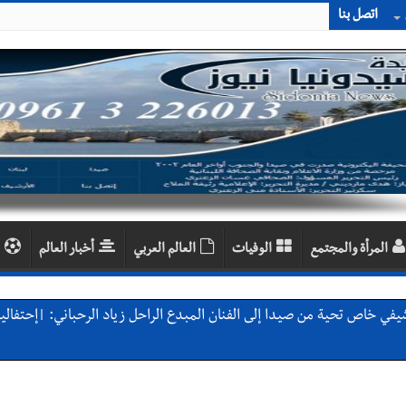
اتصل بنا
المرأة والمجتمع
الوفيات
العالم العربي
أخبار العالم
شيفي خاص تحية من صيدا إلى الفنان المبدع الراحل زياد الرحباني: |إحتفال
ين الحلوة - في منطقة صيدا وإنقاذه وإتهام إبن عمته ؟