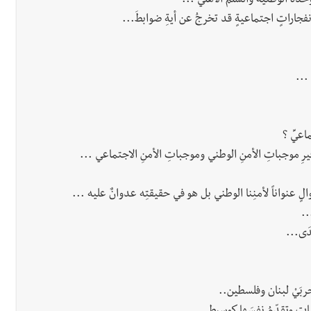
حدةَ الوطنيةَ والسلمَ الأهلي ...
لانفجاراتٍ اجتماعيةٍ قد تخرجُ عن أيةِ ضوابطَ...
...
اعيِّ ؟
فيرِ موجباتِ الأمنِ الوطني وموجباتِ الأمنِ الاجتماعي ...
..
ْدَى...
ربَيْ لبنان وفلسطين..