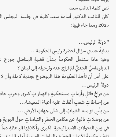
يريد دولة تحميه".
نص كلمة النائب سعد
2025 ومما جاء فيها:
" دولةَ الرئيس...
بدايةً عندي سؤال لحضرة رئيسِ الحكومة ...
وهو: ماذا ستفعلُ الحكومةُ بشأنِ قضيةِ المناضلِ جورج عب
الدبلوماسيَّ الجِديَّ للإفراجِ عنه وترحيلِه إلى لبنان ؟
على أمل أن تأخذ الحكومة هذا الموضوع بجدية كاملة وأن لا 
دولةَ الرئيس...
من فراغٍ قاتلٍ وأزماتٍ مستحكمةٍ وانهياراتٍ كبرى وحربٍ حاقد
من إحباطاتِ شعبٍ أَثقلَتْ عليه أعباءُ المعيشةِ...
من يأسٍ فرّ منه الشبابُ إلى شتّى جهاتِ الأرضِ ...
من بوصَلاتٍ تائهةٍ عن مكامنِ الخطرِ والتباساتٍ حولَ الهويةِ وال
في زمنِ التحولاتِ الاستراتيجيةِ الكبرى وأكلافِها الباهظةِ دماً و