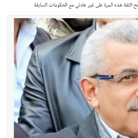
ح الثقة هذه المرة على غير عادتي مع الحكومات السابقة
 والإبداع في ثانوية السفير : تعلّمت منكم حب الوطن والتمسك بالأرض ... 
ارين بعاصيري والبيلاني
سبت 8-8-2026
الة آخر نقطة للجيش اللبناني
ا على تقسيط المفعول الرجعي
ف دبور: تداخل السياسة بالقضاء ولبنان قد يسلّمه إلى السلطة
ول غربي يُحذّر من الفراغ !