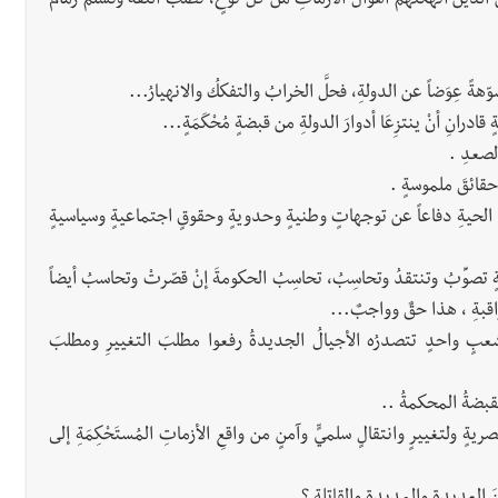
ذينَ أنهكتْهُمْ أهوالُ الأزماتِ من كلِّ نوعٍ، تطلبُ الثقةَ وتسلُّمُ زمامَ
هةً عِوَضاً عن الدولةِ، فحلَّ الخرابُ والتفككُ والانهيارُ...
قادرانِ أنْ ينتزِعَا أدوارَ الدولةِ من قبضةٍ مُحْكَمَةٍ...
الصعدِ .
ى حقائقَ ملموسةٍ .
ها الحيةِ دفاعاً عن توجهاتٍ وطنيةٍ وحدويةٍ وحقوقٍ اجتماعيةٍ وسياسيةٍ
مةٍ تصوِّبُ وتنتقدُ وتحاسِبُ، تحاسِبُ الحكومةَ إنْ قصّرتْ وتحاسبُ أيضاً
اقبةِ ، هذا حقٌ وواجبٌ...
للبنانيون الساحاتِ والشوارعَ في 17 تشرين 2019 كشعبٍ واحدٍ تتصدرُه الأجيالُ الجديدةُ رفعوا مطلبَ التغييرِ ومطلبَ
لقبضةُ المحكمةُ ..
ةٍ ولتغييرٍ وانتقالٍ سلميٍّ وآمنٍ من واقعِ الأزماتِ المُستَحْكِمَةِ إلى