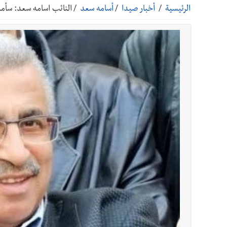
الرئيسية
/
أخبار صيدا
/
أسامه سعد
/
النائب اسامه سعد: سأمن
أخبار صيدا
بالصور : غسان سركيس يرعى تخرّج فوج الفكر
أخبار صيدا
المهندس محمد زهير السعودي يستقبل المخت
أخبار لبنان
مقدمات نشرات الأخبار المسائية في لبنان ليوم ال
أخبار لبنان
خرق إسرائيلي في زوطر الغربية وساتر ترابي قب
أخبار لبنان
روابط القطاع العام : إضراب الاثنين احتجاج
أخبار لبنان
خلفيات توقيف السفير الفلسطيني السابق أشر
أخبار لبنان
حراك ديبلوماسي للتجديد لـ اليونيفيل .. مسؤ