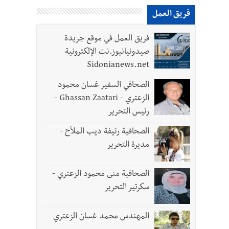
فريق العمل
والجنوب هو عزة وكرامة لبنان
فريق العمل في موقع جريدة
صيدونيانيوز.نت الإلكترونية
Sidonianews.net
الصحافي السفير غسان محمود
الزعتري - Ghassan Zaatari -
رئيس التحرير
الصحافية رئيفة ديب الملاّح -
مديرة التحرير
الصحافية منى محمود الزعتري -
سكرتير التحرير
المهندس محمد غسان الزعتري