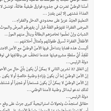
أمنُنا الوطنيُّ تعبثُ بهِ تموضعاتٌ طائفيةٌ ومذهبيةٌ تزعزعُ الو
أمنُنا الوطنيُّ تضرِبُ في جذورِه فوارقٌ طبقيةٌ هائلةٌ، تؤسّسُ 
الغذاءُ مُشتهى إلا لِمَن يقدِرُ ...
التعليمُ الجيّدُ عزيزٌ على محدودي الدخلِ والفقراءِ...
المرضى الفقراءُ تقهرُهُم القلةُ قبل أن يقهرَهُم المرضُ والموتُ 
الشبابُ وإنْ تعلّموا تحاصرُهم البطالةُ وينالُ منهم العوزُ...
الأطفالُ الفقراءُ تُسرقُ طفولتُهم وتُغتالُ أحلامُهم ...
أليستْ هذه قضايا يتداخلُ فيها الأمنُ الوطنيُّ مع الأمنِ الاجتم
تَفْقِدُ أيُّ سلطةٍ مشروعيتَها عندما تتخلفُ عن وظائفِها في تو
دولةَ الرئيس...
إن اتفاقَ 27 تشرين الثاني لا يمكنُ أنْ يكونَ بأيِّ حالٍ من الأحوالٍ عنواناً لأمنِنا الوطني بل هو في حقيقتِه عدوانٌ عليه ...
إنّ الأمنَ الوطنيَّ إما أن يكونَ بإرادةٍ وطنيةٍ خالصةٍ أو لا يكون .
إنّ الأمنَ الوطنيَّ لا يمكنُ أنْ يكونَ مُستعاراً أو مُجيّراً أو مُسْتَج
لذلك ندعو لبدائل وطنية لأمننا الوطني...
دولةَ الرئيس...
حقائقُ استجدَّتْ وتحولاتٌ استراتيجيةٌ كبرى جرَتْ على وقعِ ح