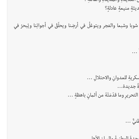
العديدةِ والمديدةِ والقاتلةِ ؟
ثةٍ منيعةٍ عادلةٍ؟
ليُّ في التلالِ الخمسِ والنقاطِ ال 13 وفي كفر شوبا وشبعا والغجر ويتوغلُ في أرضِنا ويحلّقُ في أجوائِنا ويُبحرُ في
 ...
كريةِ للعدوانِ والاحتلالِ ...
ةً جديدة...
لتحريرِ وما قدّمَتْهُ من أثمانٍ باهظةٍ ...
نيٌّ ...