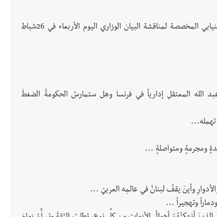
كان للنائب الدكتور أسامة سعد كلمة في جلسة المجلس النيابي المخصصة لمناقشة البيان الوزاري اليوم الأربعاء في 26شباط
د الله المعتقلِ إدارياً في فرنسا وهل ستمارسُ الحكومةُ الضغطَ
تهمله...
ةٍ ومجرمةٍ ومتواصلةٍ ...
أدوارِ وأينَ يقفُ لبنانُ في عالمِه العربيّ ...
دماراً وتهجيراً ...