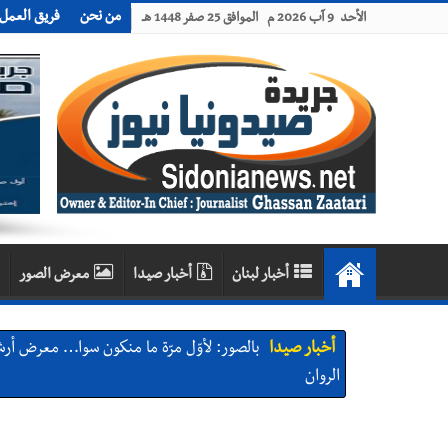
من نحن
فريق العمل
الأحد 9 آب 2026 م الموافق 25 صفر 1448 هـ
أخبار لبنان
أخبار صيدا
معرض الصور
أخبار صيدا
بالصور: لأوّل مرّة ما منكون سوا… معرض أر
الروان
أخبار صيدا
إصابة شاب فلسطيني بطعنات سكين في مخيم ع