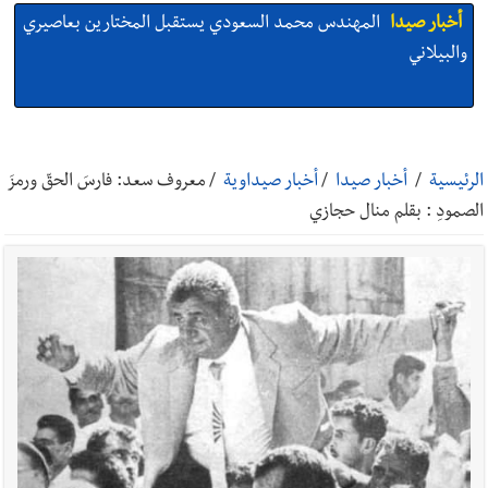
أخبار صيدا
المهندس محمد السعودي يستقبل المختارين بعاصيري
والبيلاني
أخبار لبنان
خرق إسرائيلي في زوطر الغربية وساتر ترابي قبالة آخر
نقطة للجيش اللبناني
الرئيسية
/
أخبار صيدا
/
أخبار صيداوية
/
معروف سعد: فارسَ الحقّ ورمزَ
الصمودِ : بقلم منال حجازي
أخبار لبنان
روابط القطاع العام : إضراب الاثنين احتجاجا على
تقسيط المفعول الرجعي
أخبار لبنان
خلفيات توقيف السفير الفلسطيني السابق أشرف دبور:
تداخل السياسة بالقضاء ولبنان قد يسلّمه إلى السلطة
أخبار لبنان
حراك ديبلوماسي للتجديد لـ اليونيفيل .. مسؤول غربي
يُحذّر من الفراغ !