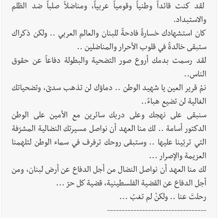
لقد كنت قائداً وطنياً وقومياً عربياً، ومناضلاً صلباً ضد الظلم
والاستبداد.
كان استشهادك خسارةً فادحةً للبنان والعالم العربي .. ولكن ذكراك
ستبقى خالدةً في قلوب الأحرار والمناضلين ..
لقد رسمت بدمك أروع صور التضحية والبطولة دفاعاً عن حقوق
الناس..
نمْ قرير العين يا شهيد الوطن .. دماؤك لن تذهب سدىّ، وتضحياتك
الغالية لن تضيع هباءً..
سنبقى على نهجك وعلى دربك سائرين مع الأمين على الوطن
الدكتور أسامة .. لك منا العهد أن نواصل مسيرتك النضالية المشرّفة
التي تربّينا عليها .. وستبقى روحك ترفرف في سماء الوطن لتلهمنا
العزيمة والإصرار ...
لك منا العهد أن نواصل النضال من أجل الدفاع عن أرض لبنان، ومن
أجل الدفاع عن القضية الفلسطينية، قضية كل حرّ ...
رحلتَ عنا .. ولكنْ لم تغبْ ...
----------------------------------