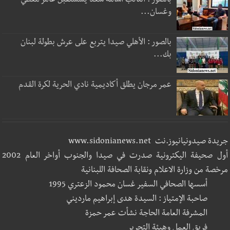
بالصور : النائب أسامة سعد يسستقبل عامر معطي
وغسان...
بالصور : الأهلي صيدا يتربع على عرش بطولة لبنان
بك...
عمر مرجان يطلق أكاديمية نادي الحرية لكرة القدم
جريدة صيدونيانيوز.نت www.sidonianews.net
أول صحيفة اليكترونية صدرت في صيدا والجنوب أواخر العام 2002
مرخصة من وزارة الاعلام ونقابة الصحافة اللبنانية
أسسها الصحافي السفير غسان محمود الزعتري 1995
صاحبة الإمتياز : السيدة هدى إبراهيم مارديني
المشرفة العامة الحاجة نشأت عمر حمزة
فريق العمل وهيئة التحرير