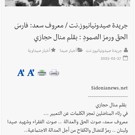
أخبار لبنان
ليلة سقوط رياض سلامة... هل ننتظر الحقيقة؟
جريدة صيدونيانيوز.نت / معروف سعد: فارسَ
الحقّ ورمزَ الصمودِ : بقلم منال حجازي
أخبار صيدا
بالصور : غسان سركيس يرعى تخرّج فوج الفكر والإبداع
في ثانوية السفير : تعلّمت منكم حب الوطن والتمسك بالأرض ...
جريدة صيدونيانيوز.نت
أخبار صيدا
أخبار صيداوية
والجنوب هو عزة وكرامة لبنان
2025-02-27
Sidonianews.net
----------------------
بقلم منال حجازي
في رثاء المناضلين تعجز الكلمات عن التعبير ...
معروف سعد، صوت الحقّ والعدالة .. صوت الفقراء وشهيد صيدا
ولبنان .. رمزٌ للنضال والكفاح من أجل العدالة الاجتماعية..