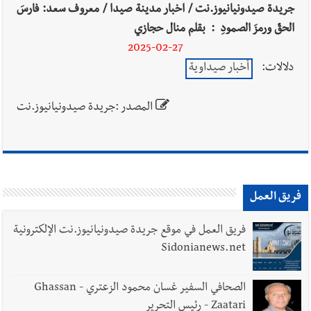
جريدة صيدونيانيوز.نت / اخبار مدينة صيدا / معروف سعد: فارسَ
الحقّ ورمزَ الصمودِ : بقلم منال حجازي
2025-02-27
دلالات:
أخبار صيداوية
المصدر :جريدة صيدونيانيوز.نت
فريق العمل
فريق العمل في موقع جريدة صيدونيانيوز.نت الإلكترونية
Sidonianews.net
الصحافي السفير غسان محمود الزعتري - Ghassan
Zaatari - رئيس التحرير