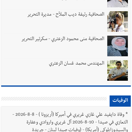
الصحافية رئيفة ديب الملاّح - مديرة التحرير
الصحافية منى محمود الزعتري - سكرتير التحرير
المهندس محمد غسان الزعتري
الوفيات
*
وفاة دايفيد علي غازي غريري في أميركا (أريزونا ) - 8-8-2026 -
التعازي في صيدا - 10-8-2026 آل غريري واروادي وعفارة
والسيدوزابلوكي (أمريكا) - (وفيات صيدا لبنان - جريدة