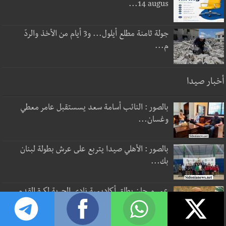
14 augus...
جولة ثامنة مطلع أيلول... و3 أيام من الأخذ والردّ
م...
أخبار صيدا
بالصور : النائب أسامة سعد يسستقبل عامر معطي
وغسان...
بالصور : الأهلي صيدا يتربع على عرش بطولة لبنان
بك...
عمر مرجان يطلق أكاديمية نادي الحرية لكرة القدم