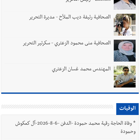
Zaatari - رئيس التحرير
الصحافية رئيفة ديب الملاّح - مديرة التحرير
الصحافية منى محمود الزعتري - سكرتير التحرير
المهندس محمد غسان الزعتري
الوفيات
*
وفاة الحاجة رقية محمد حمودة -الدفن -6-8-2026-آل كعكوش
وحمودة