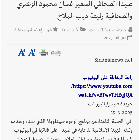
والمقررات : تعيينات ورد 4 قوانين وزيادات الغلاء| الرئيس عون
صيدا الصحافي السفير غسان محمود الزعتري
شدد على تفهم ترامب واردوغان لوضع لبنان وكشف عن مؤتمر
والصحافية رئيفة ديب الملاح
اقتصادي يتم العمل عليه في واشنطن
جريدة صيدونيانيوز.نت
أخبار صيدا
شؤون إعلامية وصحافية
أخبار صيدا
بلدية صيدا : حجز مركبتي توكتوك وتغريم صاحبهما
2025-06-30
بسبب الإزعاج الصوتي
Sidonianews.net
-------------
أخبار صيدا
We are hiring in Saida - Apply now before 14
رابط المقابلة على اليوتيوب
august ...مطلوب موظفة للعمل في الأكاديمية الدولية لبناء
https://www.youtube.com/
القدرات -صيدا
watch?v=BTwvTHEqJQA
جريدة صيدونيانيوز.نت
29-3-2025
في الحلقة الثامنة من برنامج "وجوه صيداوية" الذي تعده وتقدمه
وتبثه الهيئة الإسلامية للرعاية في صيدا على قناتها في اليوتيوب ،
كان لقاء فريق الهيئة "مع ثنائي إعلامي مميز في صيدا، الصحافي