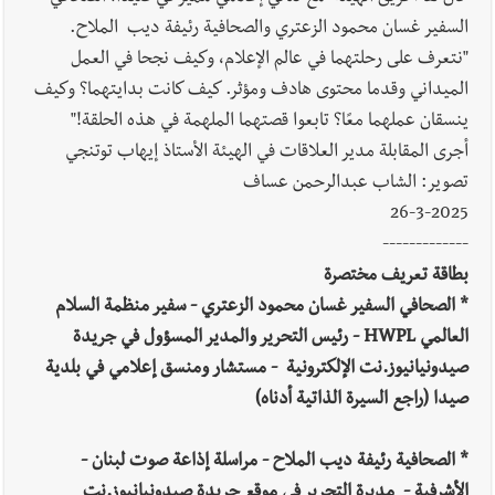
السفير غسان محمود الزعتري والصحافية رئيفة ديب الملاح.
"نتعرف على رحلتهما في عالم الإعلام، وكيف نجحا في العمل
الميداني وقدما محتوى هادف ومؤثر. كيف كانت بدايتهما؟ وكيف
ينسقان عملهما معًا؟ تابعوا قصتهما الملهمة في هذه الحلقة!"
أجرى المقابلة مدير العلاقات في الهيئة الأستاذ إيهاب توتنجي
تصوير: الشاب عبدالرحمن عساف
26-3-2025
-------------
بطاقة تعريف مختصرة
* الصحافي السفير غسان محمود الزعتري - سفير منظمة السلام
العالمي HWPL - رئيس التحرير والمدير المسؤول في جريدة
صيدونيانيوز.نت الإلكترونية - مستشار ومنسق إعلامي في بلدية
صيدا (راجع السيرة الذاتية أدناه)
* الصحافية رئيفة ديب الملاح - مراسلة إذاعة صوت لبنان -
الأشرفية - مديرة التحرير في موقع جريدة صيدونيانيوز.نت