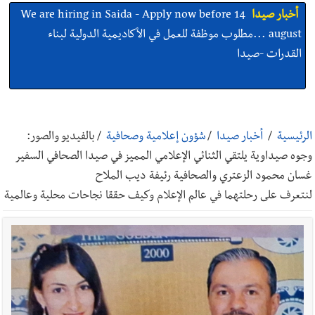
أخبار صيدا
بلدية صيدا ومؤسسة الحريري تعقدان الاجتماع
التشاوري الأول للمرصد الحضري
أخبار صيدا
بالصور : بلدية صيدا تستقبل السيد محمد زيدان:
استعراض شامل لمشاريع وتأكيدٌ على حماية القيمة التراثية للمدينة
الرئيسية
/
أخبار صيدا
/
شؤون إعلامية وصحافية
/
بالفيديو والصور:
القديمة
وجوه صيداوية يلتقي الثنائي الإعلامي المميز في صيدا الصحافي السفير
غسان محمود الزعتري والصحافية رئيفة ديب الملاح
أخبار صيدا
عمر مرجان يطلق أكاديمية نادي الحرية لكرة القدم
لنتعرف على رحلتهما في عالم الإعلام وكيف حققا نجاحات محلية وعالمية
أخبار لبنان
حراك ديبلوماسي للتجديد لـ اليونيفيل .. مسؤول غربي
يُحذّر من الفراغ !