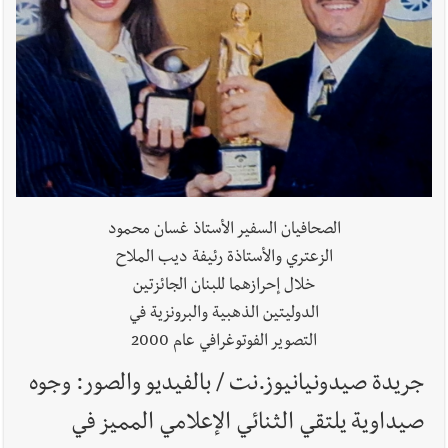
أخبار لبنان
ليلة سقوط رياض سلامة... هل ننتظر الحقيقة؟
أخبار لبنان
ثقوب في اقتراح قانون الإعلام
الصحافيان السفير الأستاذ غسان محمود
الزعتري والأستاذة رئيفة ديب الملاح
خلال إحرازهما للبنان الجائزتين
أخبار لبنان
هكذا خبأت إسرائيل شيطان التفاصيل !
الدوليتين الذهبية والبرونزية في
التصوير الفوتوغرافي عام 2000
جريدة صيدونيانيوز.نت / بالفيديو والصور: وجوه
صيداوية يلتقي الثنائي الإعلامي المميز في
أخبار لبنان
بالتفاصيل : جلسة لمجلس الوزراء في قصر بعبدا الوقائع