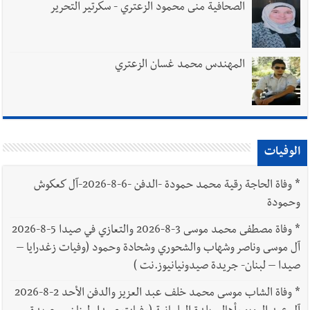
الصحافية منى محمود الزعتري - سكرتير التحرير
المهندس محمد غسان الزعتري
الوفيات
*
وفاة الحاجة رقية محمد حمودة -الدفن -6-8-2026-آل كعكوش
وحمودة
*
وفاة مصطفى محمد موسى 3-8-2026 والتعازي في صيدا 5-8-2026
آل موسى وناصر وشهاب والشحوري وشحادة وحمود (وفيات زغدرايا –
صيدا – لبنان- جريدة صيدونيانيوز.نت )
*
وفاة الشاب موسى محمد خلف عبد العزيز والدفن الأحد 2-8-2026