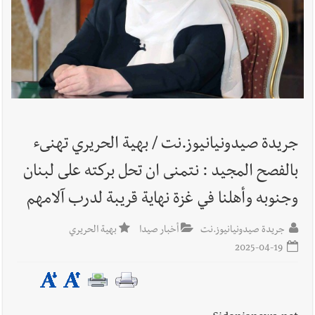
أخبار لبنان
بالصور: الجيش اللبناني تفكيك صواريخ وقنابل طيران
غير منفجرة من مخلفات العدوان الإسرائيلي
أخبار لبنان
الجيش اللبناني : تفجير ذخائر غير منفجرة
جريدة صيدونيانيوز.نت / بهية الحريري تهنىء
أخبار لبنان
الطقس غدا غائم جزئيا مع انخفاض طفيف بالحرارة
بالفصح المجيد : نتمنى ان تحل بركته على لبنان
جبلا وداخلا
وجنوبه وأهلنا في غزة نهاية قريبة لدرب آلامهم
أخبار لبنان
قوى الأمن الداخلي : كمائن لشعبة المعلومات تُسفر عن
جريدة صيدونيانيوز.نت
أخبار صيدا
بهية الحريري
توقيف 6 مروّجين وضبط كميات من المخدّرات
2025-04-19
أخبار لبنان
جنبلاط: هل أصبحت السلطة اللبنانية تنفذ أوامر رام