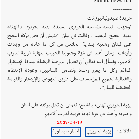
الله؟
Sidonianews.net
----------
جريدة صيدونيانيوز.نت
أخبار العالم
الرئيس الأميركي ترامب يحذّر إيران من ضربة قوية...
توجهت رئيسة مؤسسة الحريري السيدة بهية الحريري بالتهنئة
وإعلام إيراني: الاتّفاق مع عُمان مؤجّل ما دامت التهديدات مستمرّة
بعيد الفصح المجيد . وقالت في بيان: "نتمنى أن تحل بركة الفصح
على لبنان وشعبه ببداية الخلاص من كل ما عاناه من ويلات
وأزمات، وعلى أهلنا في غزة وجنوبنا الحبيب بنهاية قريبة لدرب
آلامهم. ونسأل الله تعالى أن تحمل المرحلة المقبلة لبلدنا الإستقرار
الدائم وكل ما يعزز وحدة وتضامن اللبنانيين، وعودة الإنتظام
والفعالية لجميع المؤسسات على طريق النهوض والإزدهار والقيامة
الحقيقية للبنان" .
--------------
بهية الحريري تهنىء بالفصح: نتمنى ان تحل بركته على لبنان
وجنوبه وأهلنا في غزة نهاية قريبة لدرب آلامهم
2025-04-19
دلالات:
بهية الحريري
-
أخبار صيداوية