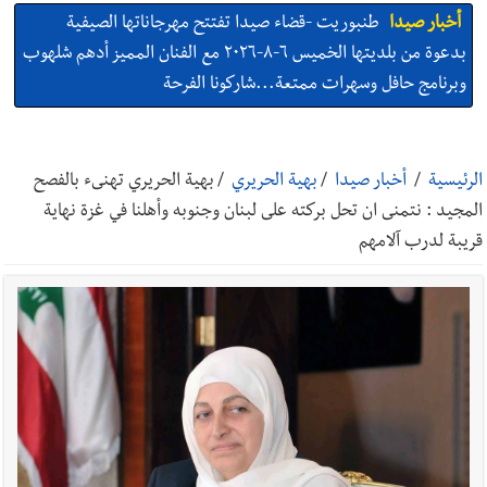
أخبار صيدا
طنبوريت -قضاء صيدا تفتتح مهرجاناتها الصيفية
بدعوة من بلديتها الخميس ٦-٨-٢٠٢٦ مع الفنان المميز أدهم شلهوب
وبرنامج حافل وسهرات ممتعة...شاركونا الفرحة
أخبار صيدا
نادي أشمون الرياضي - صيدا يُحلّق إلى التصفيات
النهائية للدرجة الثالثة .. بثلاثية مستحقة
الرئيسية
/
أخبار صيدا
/
بهية الحريري
/
بهية الحريري تهنىء بالفصح
المجيد : نتمنى ان تحل بركته على لبنان وجنوبه وأهلنا في غزة نهاية
أخبار صيدا
النائب اسامه سعد تناول في مؤتمر صحافي اقتراح قانون
قريبة لدرب آلامهم
كان قدمه بعنوان قيم العدالة في تجريم العنصرية الصهيونية : لبنان
يحتاج الى مسارات وطنية مستقلة عن المحاور الخارجية
أخبار صيدا
إنارة المنارة وسلالم للسلامة… بصمة جديدة لـ مؤسسة
مرجان في زيرة صيدا
أخبار صيدا
بالصور : حدائق ثانوية السفير تزهر فرحًا وفخرًا احتفالًا
بتخرّج أطفال الروضة الثالثة