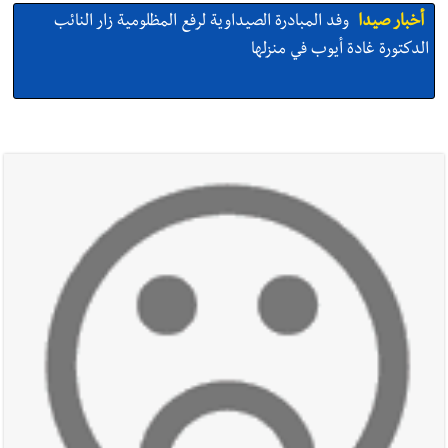
أخبار صيدا
وفد المبادرة الصيداوية لرفع المظلومية زار النائب
الدكتورة غادة أيوب في منزلها
أخبار صيدا
بالصور: لأوّل مرّة ما منكون سوا… معرض أرشيفي خاص
تحية من صيدا إلى الفنان المبدع الراحل زياد الرحباني: |إحتفالية
تكريمية في مركز معروف سعد الثقافي برعاية شركة الروان
أخبار صيدا
إصابة شاب فلسطيني بطعنات سكين في مخيم عين
الحلوة - في منطقة صيدا وإنقاذه وإتهام إبن عمته ؟
أخبار صيدا
بالصور : غسان سركيس يرعى تخرّج فوج الفكر والإبداع
في ثانوية السفير : تعلّمت منكم حب الوطن والتمسك بالأرض ...
والجنوب هو عزة وكرامة لبنان
أخبار صيدا
المهندس محمد زهير السعودي يستقبل المختارين
بعاصيري والبيلاني