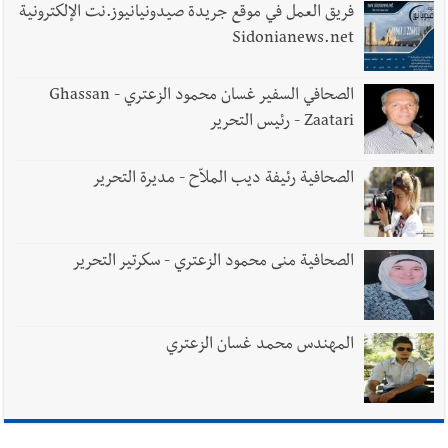
يُحذّر من الفراغ !
فريق العمل في موقع جريدة صيدونيانيوز.نت الإلكترونية
Sidonianews.net
الصحافي السفير غسان محمود الزعتري - Ghassan
Zaatari - رئيس التحرير
الصحافية رئيفة ديب الملاّح - مديرة التحرير
الصحافية منى محمود الزعتري - سكرتير التحرير
المهندس محمد غسان الزعتري