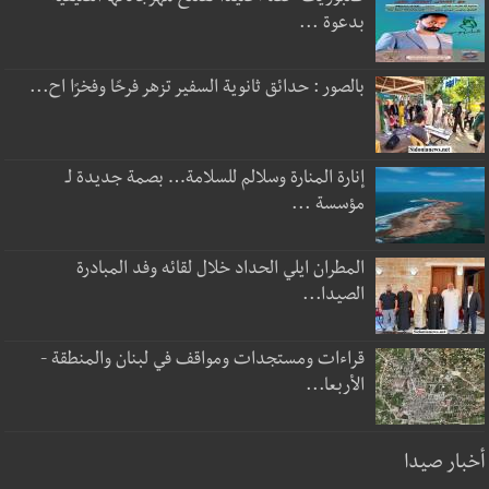
بدعوة ...
بالصور : حدائق ثانوية السفير تزهر فرحًا وفخرًا اح...
إنارة المنارة وسلالم للسلامة… بصمة جديدة لـ
مؤسسة ...
المطران ايلي الحداد خلال لقائه وفد المبادرة
الصيدا...
قراءات ومستجدات ومواقف في لبنان والمنطقة -
الأربعا...
أخبار صيدا