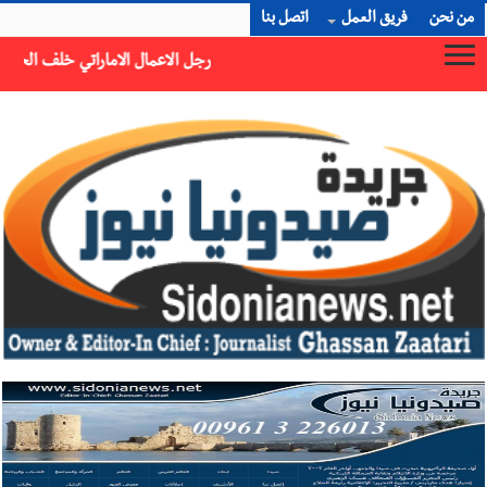
من نحن
فريق العمل
اتصل بنا
رجل الاعمال الاماراتي خلف الحبتور : 112 شهيداً شُيّعوا في ‫غزة‬ بعد أن بقوا تحت الأنقاض منذ عام 2023: أيُعقل أن يبقى الشعب الفلسطيني يعيش كل هذا الألم؟ وإلى متى تستمر هذه المعاناة التي تمزق القلوب والضمائر؟
×