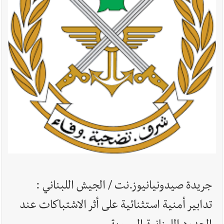
في صيدا نتيجة الانقطاع المتكرر لخط الخدمات الكهربائي
أخبار صيدا
مفرزة صيدا القضائية توقف ثلاثة أشخاص بجرائم
استدراج وابتزاز واعتداء جنسي على قاصر
أخبار لبنان
بالصور : قائد الجيش اللبناني العماد رودولف هيكل شدد
خلال استقباله قائد القوة المشتركة الألمانية اللواء Alexander
Sollfrank على ضرورة تعزيز التعاون بين الجيشَين
أخبار لبنان
الطقس غدا صيفي معتاد والحرارة ضمن معدلاتها
جريدة صيدونيانيوز.نت / الجيش اللبناني :
الموسمية
تدابير أمنية استثنائية على أثر الاشتباكات عند