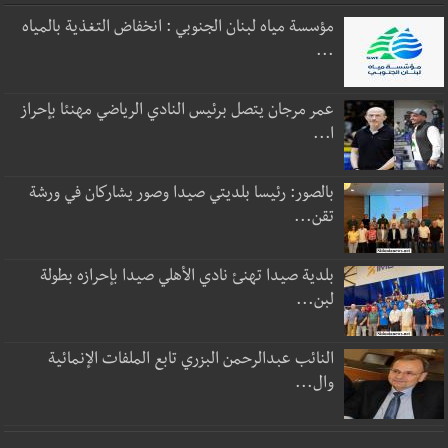
مؤسسة مياه لبنان الجنوبي : انخفاض التغذية بالمياه
...
عمر مرجان يتصل برئيس النادي الرياضي مهنئا بإحراز
ا...
بالصور: رئيسا بلديتي صيدا وصور يشاركان في ورشة
تقن...
بلدية صيدا تهنئ نادي الأهلي صيدا بإحرازه بطولة
لبن...
النائب عبدالرحمن البزري تابع الملفات الإنمائية
وال...