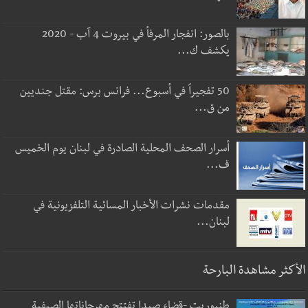
بالصور: انفجار المرفأ في بيروت 4 آب - 2020
يكشف ك...
50 تفجيراً في أسبوع... فرانس برس: مقتل جنديين
من ق...
أسرار الصحف المحلية الصادرة في لبنان يوم الخميس
ف...
مقدمات نشرات الأخبار المسائية التلفزيونية في
لبنان...
الأكثر مشاهدة البارحة
طنبوريت -قضاء صيدا تفتتح مهرجاناتها الصيفية