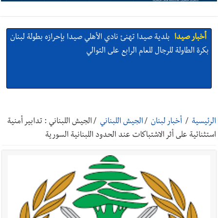
أخبار صيدا
بلدية صيدا تهنئ نادي الأهلي صيدا بإحرازه بطولة لبنان
بكرة الطاولة للرجال للعام الرابع على التوالي
أخبار صيدا
بالصور: رئيسا بلديتي صيدا وصور يشاركان في ورشة
تقنية حول الحد من النفايات البحرية وشباك الصيد المهملة
الرئيسية
/
أخبار لبنان
/
الجيش اللبناني
/
الجيش اللبناني : تدابير أمنية
استثنائية على أثر الاشتباكات عند الحدود اللبنانية السورية
أخبار صيدا
عمر مرجان يتصل برئيس النادي الرياضي مهنئا بإحراز
البطولة
أخبار صيدا
مؤسسة مياه لبنان الجنوبي : انخفاض التغذية بالمياه