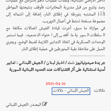
داخل الأراضي اللبنانية، ونفذت عمليات دهم بالتزامن مع عمليات
يبقى الشعب الفلسطيني يعيش كل هذا الألم؟ وإلى متى تستمر هذه
رصد وتتبع من قبل مديرية المخابرات، فأوقِف بنتيجتها المواطن
المعاناة التي تمزق القلوب والضمائر؟
(أ.أ.) المشتبه بتورطه في إطلاق النار، إضافة إلى انتمائه إلى
أخبار العالم
الرئيس الأميركي ترامب يحذّر إيران من ضربة قوية...
مجموعة مسلحة تنشط في أعمال التهريب.
وإعلام إيراني: الاتّفاق مع عُمان مؤجّل ما دامت التهديدات مستمرّة
في موازاة ما سبق، أجرت قيادة الجيش اتصالات مكثفة مع
السلطات السورية ما أفضى إلى احتواء التصعيد، فيما تستمر
الوحدات العسكرية في اتخاذ التدابير اللازمة لضبط الوضع، ويجري
العمل على ملاحقة بقية المتورطين في عملية إطلاق النار.
------------------------
جريدة صيدونيانيوز.نت / اخبار لبنان / الجيش اللبناني : تدابير
أمنية استثنائية على أثر الاشتباكات عند الحدود اللبنانية السورية
2025-04-25
دلالات:
الجيش اللبناني - دلالات
المصدر :الجيش اللبناني