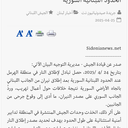
الحدود اللبنانية السورية
أخبار لبنان
إنفجار مرفأ أم إنفجار دولة؟... كيف نحمي لبنان؟
جريدة صيدونيانيوز.نت
أخبار لبنان
الجيش اللبناني
2025-04-25
أخبار لبنان
راتب النائب من 3 آلاف إلى 5 آلاف دولار شهرياً...
Sidonianews.net
فكيف أقرّت الزيادة؟
---------------------
صدر عن قيادة الجيش - مديرية التوجيه البيان الآتي:
بتاريخ 24 /4 /2025، حصل تبادل لإطلاق النار في منطقة الهرمل
أخبار لبنان
مواجهة مؤجّلة لنزاع طويل
عند الحدود اللبنانية السورية بعد إطلاق نيران من الجانب اللبناني
باتجاه الأراضي السورية نتيجة خلافات حول أعمال تهريب، وردَّ
الجانب السوري على مصدر النيران، ما أدى إلى وقوع جرحى من
الجانبين.
على أثر ذلك، اتخذت وحدات الجيش المنتشرة في المنطقة تدابير
العالم العربي
رجل الاعمال الاماراتي خلف الحبتور : 112 شهيداً
أمنية استثنائية على طول الحدود بهدف تحديد مصدر إطلاق النار
شُيّعوا في ‫غزة‬ بعد أن بقوا تحت الأنقاض منذ عام 2023: أيُعقل أن