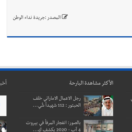
المصدر :جريدة نداء الوطن
الأكثر مشاهدة البارحة
أخب
رجل الاعمال الاماراتي خلف
الحبتور : 112 شهيداً شُي...
بالصور: انفجار المرفأ في بيروت
4 آب - 2020 يكشف ك...