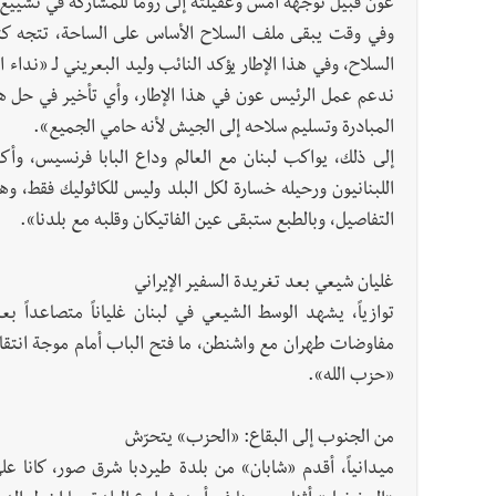
عون قبيل توجهه أمس وعقيلته إلى روما للمشاركة في تشييع 
وفي وقت يبقى ملف السلاح الأساس على الساحة، تتجه كتل
السلاح، وفي هذا الإطار يؤكد النائب وليد البعريني لـ «نداء
ندعم عمل الرئيس عون في هذا الإطار، وأي تأخير في حل ه
المبادرة وتسليم سلاحه إلى الجيش لأنه حامي الجميع».
إلى ذلك، يواكب لبنان مع العالم وداع البابا فرنسيس، وأك
اللبنانيون ورحيله خسارة لكل البلد وليس للكاثوليك فقط، و
التفاصيل، وبالطبع ستبقى عين الفاتيكان وقلبه مع بلدنا».
غليان شيعي بعد تغريدة السفير الإيراني
توازياً، يشهد الوسط الشيعي في لبنان غلياناً متصاعداً ب
مفاوضات طهران مع واشنطن، ما فتح الباب أمام موجة انتقا
«حزب الله».
من الجنوب إلى البقاع: «الحزب» يتحرّش
ميدانياً، أقدم «شابان» من بلدة طيردبا شرق صور، كانا ع