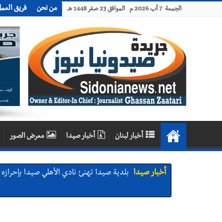
من نحن
فريق العم
الجمعة 7 آب 2026 م الموافق 23 صفر 1448 هـ
أخبار لبنان
أخبار صيدا
معرض الصور
أخبار صيدا
بلدية صيدا تهنئ نادي الأهلي صيدا بإحرازه بطو
أخبار صيدا
بالصور: رئيسا بلديتي صيدا وصور يشاركان ف