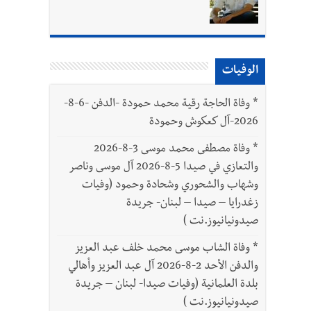
بتور : 112 شهيداً شُيّعوا في غزة بعد أن بقوا تحت الأنقاض منذ عام 2023: أيُعقل أن يبقى الشعب الفلسطيني يعيش كل هذا الألم؟ وإلى متى
الوفيات
*
وفاة الحاجة رقية محمد حمودة -الدفن -6-8-
2026-آل كعكوش وحمودة
*
وفاة مصطفى محمد موسى 3-8-2026
والتعازي في صيدا 5-8-2026 آل موسى وناصر
وشهاب والشحوري وشحادة وحمود (وفيات
زغدرايا – صيدا – لبنان- جريدة
صيدونيانيوز.نت )
*
وفاة الشاب موسى محمد خلف عبد العزيز
والدفن الأحد 2-8-2026 آل عبد العزيز وأهالي
بلدة العلمانية (وفيات صيدا- لبنان – جريدة
صيدونيانيوز.نت )