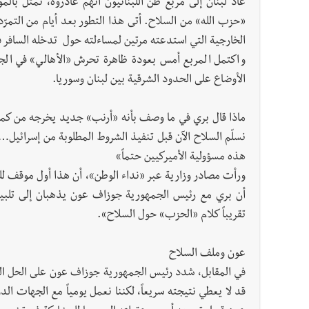
عاد لبنان إلى مربع ظنّ اللبنانيون أنهم غادروه، تمثل 
«حزب الله» من السلاح. أتى هذا التطور بعد أيام من التمرّد
الخارجية التي استدعته مرتين لمساءلته حول تدخله السافر
واكتمل المربع أمس بعودة ظاهرة تحرش «الأهالي» في الجن
الأوضاع على الحدود الشرقية بين لبنان وسوريا.
ماذا قال بري في ما وصف بأنه «أرنب» جديد يخرجه من كمه
نسلّم السلاح الآن قبل تنفيذ الشروط المطلوبة من إسرائيل… نح
هذه مسؤولية الأميركيين حتماً»
ورأت مصادر وزارية عبر «نداء الوطن»، أن هذا أول موقف للر
أن بري مع رئيس الجمهورية جوزاف عون يذهبان إلى تلبية 
تقريباً كلام «الحزب» حول السلاح».
عون وملف السلاح
في المقابل، شدد رئيس الجمهورية جوزاف عون على الحل الدبل
قد لا يعطي نتيجته سريعاً، لكننا نعمل يومياً مع الجهات الد