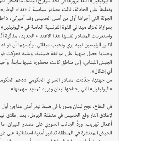
«اليونيفيل» أثناء مرورها في أحد شوارع البلدة، ما اضطر الدو
وتعليقاً على الحادثة، قالت مصادر سياسية لـ «نداء الوطن»، 
الجولة التي أجراها أول من أمس الخميس وفد أميركي، داخ
بموازاة تحرّك ميداني للقوة الفرنسية العاملة في «اليونيفيل
واستغربت المصادر نفسها هذا الاعتداء الجديد، مذكّرة أنّه
لاثارو الرئيسين نبيه بري ونجيب ميقاتي، وأبلغهما أن قوا
وحينها حصل منهما على موافقة ضمنية، وعليه تحرّكت قوات
الجيش اللبناني، إلى مناطق كانت محظورة عليها سابقاً، وأ
أي إشكال».
من جهتها، جدّدت مصادر السراي الحكومي «دعم الحكومة ال
«اليونيفيل» التي يحتاجها لبنان ويريد تمديد مهمتها».
في البقاع، نجح لبنان وسوريا في ضبط توتر أمني مفاجئ أول 
لإطلاق النار وقع الخميس في منطقة الهرمل، بعد إطلاق نير
أعمال تهريب، وردَّ الجانب السوري على مصدر النيران، م
الجيش المنتشرة في المنطقة تدابير أمنية استثنائية على طو