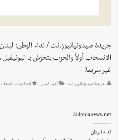
العالم العربي
تستمر هذه المعاناة التي تمزق القلوب والضمائر؟
أخبار صيدا
بلدية صيدا تهنئ نادي الأهلي صيدا بإحرازه بطو
جريدة صيدونيانيوز.نت / نداء الوطن: لبنان :
أخبار صيدا
بلدية صيدا تهنئ نادي الأهلي صيدا بإحرازه بطو
الانسحاب أولاً والحزب يتحرّش بـ اليونيفيل 
غير سريعة
جريدة صيدونيانيوز.نت
أخبار لبنان
إفتتاحيات الصحف للعا
Sidonianews.net
----------
نداء الوطن