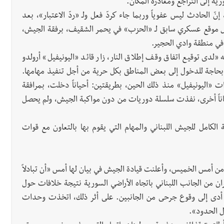
رية إلى التراجع ومغادرة المكان.
إنّ الحادث ليس عفوياً وربما جاء كردّ فعل ولـ «ردّ الاعتبار»، بعد
ل موقع عسكري سابق لـ «الحزب» في يحمر الشقيف، برفقة الجيش،
» في منطقة وادي الحجير.
 «لدى توقيع اتفاق وقف إطلاق النار، زار قائد «اليونيفيل» أرولدو
ته بحاجة للدخول إلى بعض المناطق بكل حرية من أجل تنفيذ مهامها.
 «اليونيفيل» منذ ذلك الحين، بطريقتين: أحياناً دخلت، بمرافقة
حياناً أخرى، نفذت سلسلة دوريات من دون مواكبة الجيش، ولم يحصل
كامل للجيش اللبناني والمهام التي يقوم بها بالتعاون مع قوات
من أمس الخميس، وأعلنت قيادة الجيش في بيان لها أمس «أن تبادلاً
ان من الجانب اللبناني باتجاه الأراضي السورية نتيجة خلافات حول
ا أدى إلى وقوع جرحى من الجانبين. على أثر ذلك، اتخذت وحدات
ل الحدود».