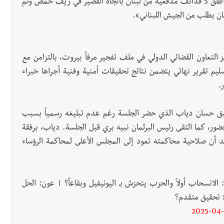
من جانبها، أعلنت وزارة الدفاع السورية، «أن «حزب الله» أطلق 5 قذائف مدفعية من لبنان باتجاه القصير في ريف حمص وتم
نان بطلب من الجيش اللبناني».
يز التعاون القضائي الدولي في ملف تفجير مرفأ بيروت، بالتزامن مع
يم تقرير نهائي يتضمن نتائج تحقيقات أمنية وفنية أجراها خبراء
سبق حسان دياب الذي حضر الجلسة رغم عدم تبليغه رسمياً بسبب
ضور، كما التقى رئيس البرلمان نبيه بري قبل الجلسة. دياب، برفقة
 أن صلاحية محاكمته تعود إلى المجلس الأعلى لمحاكمة الرؤساء
 الانسحاب أولاً والحزب يتحرّش بـ اليونيفيل وبقاعاً؟ | عون: الحل
: تحقيق متقدم؟
2025-04