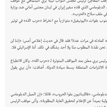
بالموقف المفاجئ لرئيس مجلس النواب نبيه بري المتماهي مع موقف
 الدبلوماسي الذي قاده سفير إيران في لبنان مجتبى أماني ضد وزارة
 في ملف سلاح «الحزب».
وب بقوات «اليونيفيل» متوازياً مع انخراط «حزب الله» في توتير
 كعادته في مرات عدة؟ فقد قال في حديث إعلامي أمس: «إننا لن
ن نفّذنا المطلوب منّا ولا أحد يشكّك في ذلك. أمّا الإسرائيلي فلا.
ئيس بري معلن بعد المواقف المتوترة لـ «حزب الله». وكان الانطباع
الالتزامات المتعلقة ببسط سيادة الدولة. أضافت: «أن بري يقول
وماسي، «فاللبنانيون ملوا الحروب»، قائلا: «إن العمل الدبلوماسي
ولية بعيداً عن الإعلام لتحقيق الغاية المطلوبة». وأتى موقف الرئيس