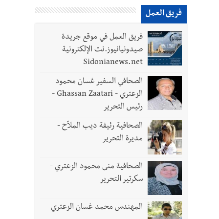
فريق العمل
فريق العمل في موقع جريدة
صيدونيانيوز.نت الإلكترونية
Sidonianews.net
 لزراعة الزعتر بعدما أبعده القصف الإسرائيلي عن أرضه
الصحافي السفير غسان محمود
الزعتري - Ghassan Zaatari -
رئيس التحرير
رة في روما؟ | عون: علينا الاستمرار بمسار التفاوض؟ واشنطن لتل أبيب: الحزب لم يخرق؟ |
الصحافية رئيفة ديب الملاّح -
مديرة التحرير
الصحافية منى محمود الزعتري -
سكرتير التحرير
المهندس محمد غسان الزعتري