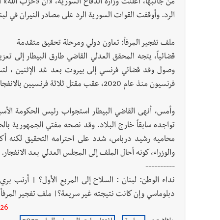
الرد. وأوقفت القوات السورية الرد على مصادر النيران في لب
ملف تفجير المرفأ: تعاون دولي ومرحلة تحقيق متقدمة
قضائياً، يتجه المحقق العدلي القاضي طارق البيطار إلى تعز
وصول وفد قضائي فرنسي إلى بيروت بعد غد الإثنين ، لتسل
فرنسيون منذ عام 2020، عقب مقتل ثلاثة فرنسيين بالانفجار.
وأمس، أنهى القاضي البيطار استجواب رئيس الحكومة الأ
تواجده سابقاً خارج البلاد. وقد نصحه مفتي الجمهورية بالح
محاميه رشيد درباس، شدد على احترامه التحقيق لكنه أكد
والوزراء، كونه أحال الملف إلى المجلس العدلي بعد الانفجار.
----------
نداء الوطن: لبنان : السلاح إلى المربع الأول؟ | أرنب بري:
دبلوماسي وإن كانت نتيجته غير سريعة؟| ملف تفجير المرفأ
-26