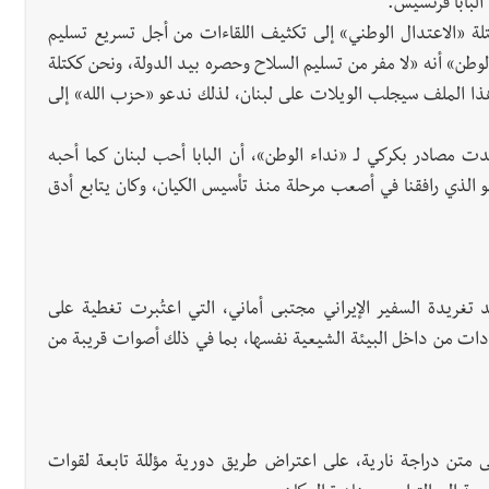
البابا فرنسيس.
ة «الاعتدال الوطني» إلى تكثيف اللقاءات من أجل تسريع تسليم
 الوطن» أنه «لا مفر من تسليم السلاح وحصره بيد الدولة، ونحن ككتلة
ذا الملف سيجلب الويلات على لبنان، لذلك ندعو «حزب الله» إلى
دت مصادر بكركي لـ «نداء الوطن»، أن البابا أحب لبنان كما أحبه
هو الذي رافقنا في أصعب مرحلة منذ تأسيس الكيان، وكان يتابع أدق
عد تغريدة السفير الإيراني مجتبى أماني، التي اعتُبرت تغطية على
دات من داخل البيئة الشيعية نفسها، بما في ذلك أصوات قريبة من
لى متن دراجة نارية، على اعتراض طريق دورية مؤللة تابعة لقوات