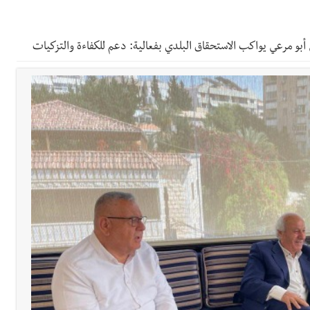
رائم استدراج وابتزاز واعتداء جنسي على قاصر
أبو مرعي يواكب الاستحقاق البلدي بفعالية: دعم للكفاءة والتزكيات
 في واقع مأزوم!
تها الموسمية
نان؟