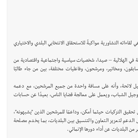
قاءاته التشاورية مواكبةً للاستحقاق الانتخابي البلدي والاختياري
ية في الهلالية – صيدا، شخصيات سياسية واجتماعية واقتصادية من
قون، ومخاتير، ومرشحون، وفاعليات مختلفة، بين من جاء طالبًا
كيل لائحة، وأنه على مسافة واحدة من جميع المرشحين، مع دعمه
وجيل الشباب، ويعمل على معالجة قضايا الناس، بعيدًا عن حسابات
 تحقيق التزكيات حيثما أمكن، وداعمًا للمرشحين الذين "يشبهونه"،
ل الدعم لتعزيز التعاون والتنسيق بين البلديات، بما يخدم مصلحة
 من البلديات عن أداء دورها الإنمائي.