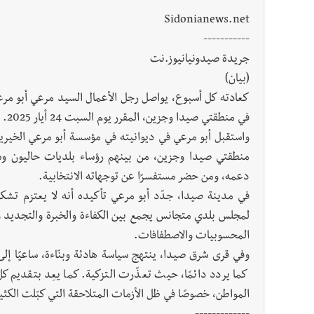
Sidonianews.net
-----------
جريدة صيدونيانيوز.نت
(بيان)
كعادته كل أسبوع، يواصل رجل الأعمال السيد مرعي أبو مرعي ل
في منطقتي صيدا وجزين، المقرر يوم السبت 24 أيار 2025.
واستقبل أبو مرعي في ديوانيته في مؤسسة أبو مرعي الخير
منطقتي صيدا وجزين، من بينهم رؤساء بلديات حاليون وساب
دعمه، ومن حضر مستفسرًا عن توجهاته الانتخابية.
في مدينة صيدا، جدّد أبو مرعي تأكيده أنه لا يعتزم تش
لمجلس بلدي متجانس يجمع بين الكفاءة والخبرة والتجديد 
المحسوبيات والاصطفافات.
وفي قرى شرق صيدا، ينتهج سياسة هادئة وبنّاءة، ساعيًا إلى
كما يردد دائمًا، حيث تعذّرت التزكية. كما يعِد بتقديم ك
المواطن، خصوصًا في ظل الأزمات المتلاحقة التي كبّلت الكثير