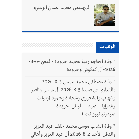
المهندس محمد غسان الزعتري
بتور : 112 شهيداً شُيّعوا في غزة بعد أن بقوا تحت الأنقاض منذ عام 2023: أيُعقل أن يبقى الشعب الفلسطيني يعيش كل هذا الألم؟ وإلى متى
الوفيات
ّة
*
وفاة الحاجة رقية محمد حمودة -الدفن -6-8-
2026-آل كعكوش وحمودة
*
وفاة مصطفى محمد موسى 3-8-2026
والتعازي في صيدا 5-8-2026 آل موسى وناصر
وشهاب والشحوري وشحادة وحمود (وفيات
زغدرايا – صيدا – لبنان- جريدة
صيدونيانيوز.نت )
*
وفاة الشاب موسى محمد خلف عبد العزيز
والدفن الأحد 2-8-2026 آل عبد العزيز وأهالي