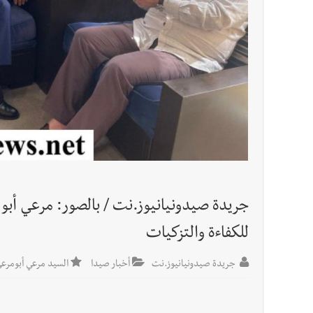
أخبار لبنان
اجتماعات روما : هذا ما أكدته مصادر مواكبة
العالم العربي
تستمر هذه المعاناة التي تمزق القلوب والضمائر؟
أخبار العالم
الرئيس الأميركي ترامب يحذّر إيران من ضربة
أخبار صيدا
عمر مرجان يتصل برئيس النادي الرياضي مهنئا
جريدة صيدونيانيوز.نت / بالصور: مرعي أبو
للكفاءة والتزكيات
جريدة صيدونيانيوز.نت
أخبار صيدا
السيد مرعي أبومرع