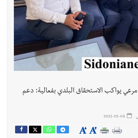
 للمفاوضات ... أيّ نتائج حاسمة؟
رجل الاعمال الاماراتي خلف الح‫‬
 قوية... وإعلام إيراني: الاتّفاق مع عُمان مؤجّل ما دامت التهديدات مستمر
 بإحراز البطولة
 مرعي يواكب الاستحقاق البلدي بفعالية: دعم
ي
2025-05-04