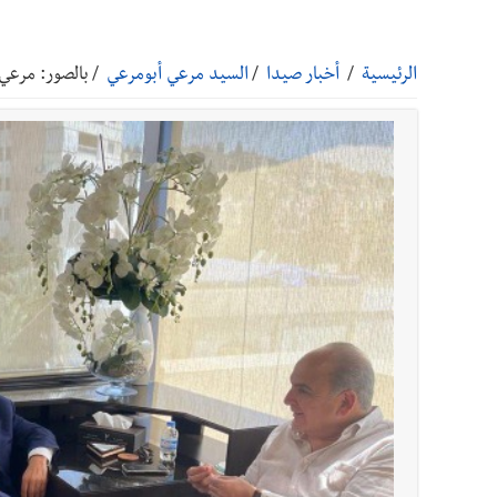
أخبار صيدا
مفرزة صيدا القضائية توقف ثلاثة أشخاص بج
الرئيسية
/
أخبار صيدا
/
السيد مرعي أبومرعي
/
بالصور: مرعي 
أخبار صيدا
مرفأ صيدا.. إمكانيات كبيرة وعائدات ضخمة
أخبار صيدا
المهندس محمد دندشلي : صيدا 2027 : فلنجعلها قصة يرويها لبنان تؤسس للمستقبل لا سنة نحتفل بها ثم نطويها
أخبار لبنان
الطقس غدا صيفي معتاد والحرارة ضمن معدلا
أخبار لبنان
إنفجار مرفأ أم إنفجار دولة؟... كيف نحمي لب
أخبار لبنان
راتب النائب من 3 آلاف إلى 5 آلاف دولار شهرياً... فكيف أقرّت الزيادة؟
أخبار لبنان
مواجهة مؤجّلة لنزاع طويل