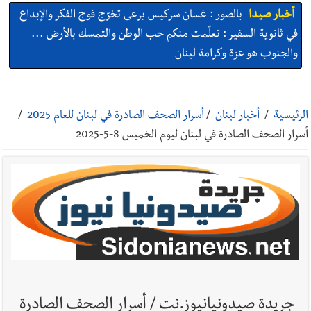
أخبار صيدا
بالصور : غسان سركيس يرعى تخرّج فوج الفكر والإبداع
في ثانوية السفير : تعلّمت منكم حب الوطن والتمسك بالأرض ...
والجنوب هو عزة وكرامة لبنان
أخبار صيدا
المهندس محمد السعودي يستقبل المختارين بعاصيري
والبيلاني
الرئيسية
/
أخبار لبنان
/
أسرار الصحف الصادرة في لبنان للعام 2025
/
أسرار الصحف الصادرة في لبنان ليوم الخميس 8-5-2025
أخبار صيدا
بلدية صيدا : حجز مركبتي توكتوك وتغريم صاحبهما
بسبب الإزعاج الصوتي
أخبار صيدا
We are hiring in Saida - Apply now before 14
august ...مطلوب موظفة للعمل في الأكاديمية الدولية لبناء
القدرات -صيدا
أخبار صيدا
بلدية صيدا ومؤسسة الحريري تعقدان الاجتماع
التشاوري الأول للمرصد الحضري
جريدة صيدونيانيوز.نت / أسرار الصحف الصادرة