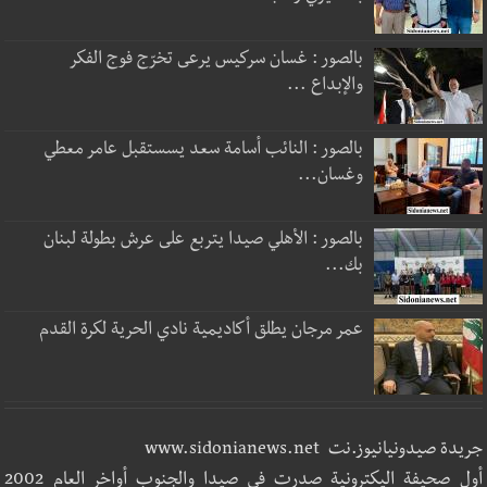
بالصور : غسان سركيس يرعى تخرّج فوج الفكر
والإبداع ...
بالصور : النائب أسامة سعد يسستقبل عامر معطي
وغسان...
بالصور : الأهلي صيدا يتربع على عرش بطولة لبنان
بك...
عمر مرجان يطلق أكاديمية نادي الحرية لكرة القدم
جريدة صيدونيانيوز.نت www.sidonianews.net
أول صحيفة اليكترونية صدرت في صيدا والجنوب أواخر العام 2002