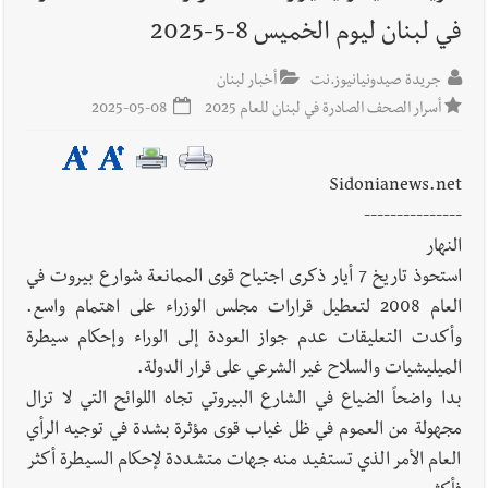
في لبنان ليوم الخميس 8-5-2025
أخبار لبنان
خرق إسرائيلي في زوطر الغربية وساتر ترابي قبالة آخر
نقطة للجيش اللبناني
جريدة صيدونيانيوز.نت
أخبار لبنان
أسرار الصحف الصادرة في لبنان للعام 2025
2025-05-08
أخبار لبنان
روابط القطاع العام : إضراب الاثنين احتجاجا على
تقسيط المفعول الرجعي
Sidonianews.net
---------------
النهار
أخبار لبنان
خلفيات توقيف السفير الفلسطيني السابق أشرف دبور:
استحوذ تاريخ 7 أيار ذكرى اجتياح قوى الممانعة شوارع بيروت في
تداخل السياسة بالقضاء ولبنان قد يسلّمه إلى السلطة
العام 2008 لتعطيل قرارات مجلس الوزراء على اهتمام واسع.
وأكدت التعليقات عدم جواز العودة إلى الوراء وإحكام سيطرة
أخبار لبنان
حراك ديبلوماسي للتجديد لـ اليونيفيل .. مسؤول غربي
الميليشيات والسلاح غير الشرعي على قرار الدولة.
يُحذّر من الفراغ !
بدا واضحاً الضياع في الشارع البيروتي تجاه اللوائح التي لا تزال
مجهولة من العموم في ظل غياب قوى مؤثرة بشدة في توجيه الرأي
أخبار لبنان
ليلة سقوط رياض سلامة... هل ننتظر الحقيقة؟
العام الأمر الذي تستفيد منه جهات متشددة لإحكام السيطرة أكثر