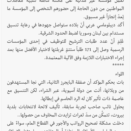
تعمل مؤسسة غير مدنية على مكننة شاملة لتلبية معاملات
المواطنين من دون الحاجة إلى حضورهم الشخصي إلى المؤسسة ما
يُعدّ إنجازاً غير مسبوق.
أكّد ديبلوماسي عربي أنّ بلاده ستواصل جهودها في رعاية تنسيق
مستدام بين لبنان وسوريا لضبط الحدود الشرقية.
عُلِمَ أنّ عدد طلبات الترشيح للتوظيف في إحدى المؤسسات
الرسمية وصل إلى 171 طلباً ستتمّ غربلتها لاختيار الأفضل منها بعد
إجراء الاختبارات اللازمة وفق الآلية المعتمدة.
*****
اللواء
بات بحكم المؤكد أن صفقة البايجرز الثانية، التي نجا المستهدفون
من ويلاتها، أتت من دولة آسيوية، عبر الشراء، لكن التنسيق مع
عاصمة ذات تأثير كان له الرد الحاسم في إبطالها.
يحاول نائب صاحب تجربة سابقة، تأليف لائحة لانتخابات بلدية
بيروت، تتمكَّن من سدّ ثغرات تزايدت المخاوف من حصولها..
دخلت مشكلة تصحيح الرواتب والأجور في القطاع العام، سواءٌ على