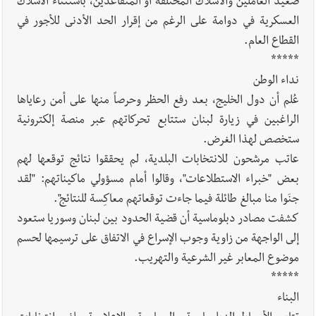
صعيد العاملين والأسلاك المختلفة أو المتقاعدين، باستثناء الاسلاك
العسكرية في دوامة على الرغم من إقرار الحد الأدنى للأجور في
القطاع العام.
*****
نداء الوطن
عُلم أن دول الخليج، بعد رفع الحظر وحرصاً منها على أمن رعاياها
الراغبين في زيارة لبنان ستتابع تحركاتهم عبر منصة إلكترونية
ستخصص لهذا الغرض.
عاتب مرشحون للانتخابات البلدية، لم يحققوا نتائج توقعها لهم
بعض "خبراء الاستطلاعات"، وقالوا أمام مسؤولي ماكيناتهم: "لقد
جنَوا منا مبالغ طائلة فيما جاءت توقعاتهم معاكِسة للنتائج".
كشفت مصادر دبلوماسية أن قضية الحدود بين لبنان وسوريا ستعود
إلى الواجهة من زاوية وجوب الإسراع في الاتفاق على ترسيمها لحسم
موضوع المعابر غير الشرعية والتهريب.
*****
البناء