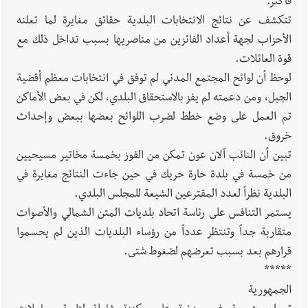
فأكثر.
تتكشف عن نتائج الانتخابات البلدية حقائق مغايرة لما تعلنه
الأحزاب لجهة أعداد الفائزين من مناصريها بسبب تداخل ذلك مع
قوة العائلات.
لوحظ أن لوائح المجتمع المدني لم توفق في انتخابات معظم أقضية
الجبل، ومن دعمته لم يفز بالاستحقاق البلدي، لكن في بعض الأماكن
تم العمل على وضع خطط لضرب اللوائح بعضها ببعض وإحداث
خروق.
تبين أن النائب آلان عون تمكن من الفوز بخمسة مخاتير مسيحيين
من خمسة في بلدة حارة حريك في حين جاءت النتائج مغايرة في
البلدية نظراً لعدد المقترعين الشيعة للمجلس البلدي.
يستمر التنافس على رئاسة اتحاد بلديات المتن الشمالي والأصوات
متقاربة جداً وتنتظر عدداً من رؤساء البلديات الذين لم يحسموا
قرارهم بعد بسبب تعرضهم لضغوط شتى.
*****
الجمهورية