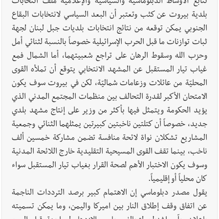
تتابع الأوساط الدبلوماسية والسياسية والإعلامية ملف انتخابات
بلدية بيروت عن كثب وتعتبر أن البعد السياسي لانتخابات البقاع
الجنوبي يمكن توقعه من نتائج انتخابات بلديات جبل لبنان لجهة
ثبات توازنات ما قبل الحرب الإسرائيلية خصوصاً بالنسبة لثنائي أمل
وحزب الله وسقوط الرهان على تراجع شعبيتهما، أما الشمال فمع
غياب تيار المستقبل عن المشهد الانتخابي يتوقع أن تملأه القوى
المحليّة من عائلات وزعامات شماليّة، لكن في بيروت سوف يكون
الامتحان الأكبر لقدرة التحالف بين منظمات المجتمع المدني الذي
يؤيد الحكومة ويتمثل فيها بأكثر من وزير على إنتاج مشهد بلدي
جديد، خصوصاً أن كتلتين ناخبتين كبيرتين يمثلهما الثنائي وجمعية
المشاريع تشكلان نواة لائحة منافسة تضمن مشاركة خمسين ألف
ناخب، بينما تقف القوى المسيحية التقليدية خارج اللائحة المدنية
وسوف يكون الاختبار الأهم لصحة القرار بغياب تيار المستقبل سواء
كان محلياً أو إقليمياً.
يقول مصدر دبلوماسي إن الاهتمام كبير برصد الترددات الناجمة
عن اتفاق وقف إطلاق النار بين اميركا واليمن، وما يمكن تسميته