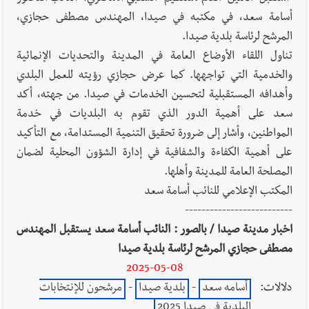
الله؟
أسامة سعد، في مكتبه في صيدا، المهندس مصطفى حجازي،
المرشح لرئاسة بلدية صيدا.
أخبار العالم
الرئيس الأميركي ترامب يحذّر إيران من ضربة قوية...
تناول اللقاء الأوضاع العامة في المدينة والتحديات الإنمائية
وإعلام إيراني: الاتّفاق مع عُمان مؤجّل ما دامت التهديدات مستمرّة
والخدمية التي تواجهها. كما عرض حجازي رؤيته للعمل البلدي
وأهدافه المستقبلية لتحسين الخدمات في صيدا. من جهته، أكد
سعد على أهمية الدور الذي تقوم به البلديات في خدمة
المواطنين، وأشار إلى ضرورة تحقيق التنمية المستدامة، مع التأكيد
على أهمية الكفاءة والشفافية في إدارة الشؤون المحلية لضمان
المصلحة العامة للمدينة وأهلها.
المكتب الإعلامي للنائب أسامة سعد
--------------------------
اخبار مدينة صيدا / بالصور : النائب أسامة سعد يستقبل المهندس
مصطفى حجازي المرشح لرئاسة بلدية صيدا
2025-05-08
دلالات:
أسامه سعد
-
بلدية صيدا
-
مرشحون للإنتخابات
البلدية في صيدا 2025