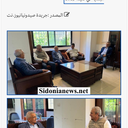
المصدر :جريدة صيدونيانيوز.نت