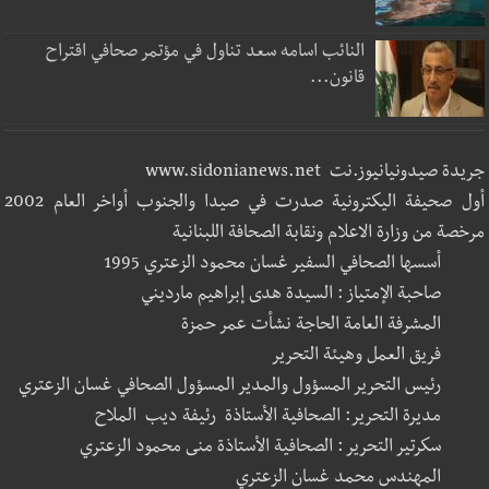
النائب اسامه سعد تناول في مؤتمر صحافي اقتراح
قانون...
جريدة صيدونيانيوز.نت www.sidonianews.net
أول صحيفة اليكترونية صدرت في صيدا والجنوب أواخر العام 2002
مرخصة من وزارة الاعلام ونقابة الصحافة اللبنانية
أسسها الصحافي السفير غسان محمود الزعتري 1995
صاحبة الإمتياز : السيدة هدى إبراهيم مارديني
المشرفة العامة الحاجة نشأت عمر حمزة
فريق العمل وهيئة التحرير
رئيس التحرير المسؤول والمدير المسؤول الصحافي غسان الزعتري
مديرة التحرير: الصحافية الأستاذة رئيفة ديب الملاح
سكرتير التحرير : الصحافية الأستاذة منى محمود الزعتري
المهندس محمد غسان الزعتري