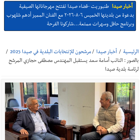
أخبار صيدا
طنبوريت -قضاء صيدا تفتتح مهرجاناتها الصيفية
بدعوة من بلديتها الخميس ٦-٨-٢٠٢٦ مع الفنان المميز أدهم شلهوب
وبرنامج حافل وسهرات ممتعة...شاركونا الفرحة
أخبار صيدا
نادي أشمون الرياضي - صيدا يُحلّق إلى التصفيات
النهائية للدرجة الثالثة .. بثلاثية مستحقة
الرئيسية
/
أخبار صيدا
/
مرشحون للإنتخابات البلدية في صيدا 2025
/
بالصور : النائب أسامة سعد يستقبل المهندس مصطفى حجازي المرشح
أخبار صيدا
النائب اسامه سعد تناول في مؤتمر صحافي اقتراح قانون
لرئاسة بلدية صيدا
كان قدمه بعنوان قيم العدالة في تجريم العنصرية الصهيونية : لبنان
يحتاج الى مسارات وطنية مستقلة عن المحاور الخارجية
أخبار صيدا
إنارة المنارة وسلالم للسلامة… بصمة جديدة لـ مؤسسة
مرجان في زيرة صيدا
أخبار صيدا
بالصور : حدائق ثانوية السفير تزهر فرحًا وفخرًا احتفالًا
بتخرّج أطفال الروضة الثالثة