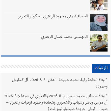
الصحافية منى محمود الزعتري - سكرتير التحرير
المهندس محمد غسان الزعتري
الوفيات
*
وفاة الحاجة رقية محمد حمودة -الدفن -6-8-2026-آل كعكوش
وحمودة
*
وفاة مصطفى محمد موسى 3-8-2026 والتعازي في صيدا 5-8-2026
آل موسى وناصر وشهاب والشحوري وشحادة وحمود (وفيات زغدرايا –
صيدا – لبنان- جريدة صيدونيانيوز.نت )