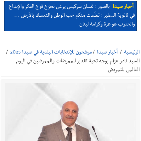
أخبار صيدا
بالصور : غسان سركيس يرعى تخرّج فوج الفكر والإبداع
في ثانوية السفير : تعلّمت منكم حب الوطن والتمسك بالأرض ...
والجنوب هو عزة وكرامة لبنان
أخبار صيدا
المهندس محمد السعودي يستقبل المختارين بعاصيري
والبيلاني
الرئيسية
/
أخبار صيدا
/
مرشحون للإنتخابات البلدية في صيدا 2025
/
السيد نادر عزام يوجه تحية تقدير للممرضات والممرضين في اليوم
أخبار صيدا
بلدية صيدا : حجز مركبتي توكتوك وتغريم صاحبهما
العالمي للتمريض
بسبب الإزعاج الصوتي
أخبار صيدا
We are hiring in Saida - Apply now before 14
august ...مطلوب موظفة للعمل في الأكاديمية الدولية لبناء
القدرات -صيدا
أخبار صيدا
بلدية صيدا ومؤسسة الحريري تعقدان الاجتماع
التشاوري الأول للمرصد الحضري