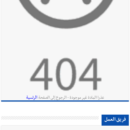
أخبار لبنان
روابط القطاع العام : إضراب الاثنين احتجاجا على
تقسيط المفعول الرجعي
أخبار لبنان
خلفيات توقيف السفير الفلسطيني السابق أشرف دبور:
تداخل السياسة بالقضاء ولبنان قد يسلّمه إلى السلطة
أخبار لبنان
حراك ديبلوماسي للتجديد لـ اليونيفيل .. مسؤول غربي
يُحذّر من الفراغ !
الرئسية
عذرا المادة غير موجودة - الرجوع إلى الصفحة
فريق العمل