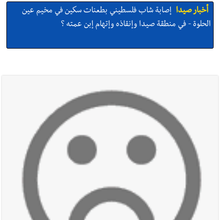
أخبار صيدا
إصابة شاب فلسطيني بطعنات سكين في مخيم عين
الحلوة - في منطقة صيدا وإنقاذه وإتهام إبن عمته ؟
أخبار صيدا
بالصور : غسان سركيس يرعى تخرّج فوج الفكر والإبداع
في ثانوية السفير : تعلّمت منكم حب الوطن والتمسك بالأرض ...
والجنوب هو عزة وكرامة لبنان
أخبار صيدا
المهندس محمد زهير السعودي يستقبل المختارين
بعاصيري والبيلاني
أخبار لبنان
مقدمات نشرات الأخبار المسائية في لبنان ليوم السبت
8-8-2026
أخبار لبنان
خرق إسرائيلي في زوطر الغربية وساتر ترابي قبالة آخر
نقطة للجيش اللبناني