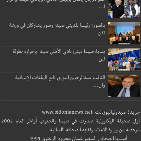
عمر مرجان يتصل برئيس النادي الرياضي مهنئا بإحراز
ا...
بالصور: رئيسا بلديتي صيدا وصور يشاركان في ورشة
تقن...
بلدية صيدا تهنئ نادي الأهلي صيدا بإحرازه بطولة
لبن...
النائب عبدالرحمن البزري تابع الملفات الإنمائية
وال...
جريدة صيدونيانيوز.نت www.sidonianews.net
أول صحيفة اليكترونية صدرت في صيدا والجنوب أواخر العام 2002
مرخصة من وزارة الاعلام ونقابة الصحافة اللبنانية
أسسها الصحافي السفير غسان محمود الزعتري 1995