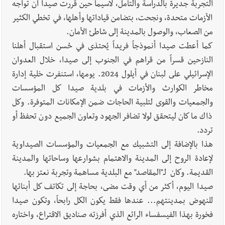
التجربة جديرة بالدراسة والتأمل، لاسيما حين قررت صيدا أن تواجه
الأزمات متحدة، ونجحت، بتضامن قياداتها وأهلها، في تخطي الكثير
من الصعاب، والوصول بالمدينة إلى شاطئ الأمان.
كما أعطت صيدا أنموذجاً فريداً يُحتذى في حُسن استقبال أهلنا
النازحين قسراً من قراهم في الجنوب إلى صيدا، خلال العدوان
الإسرائيلي على لبنان في أيلول 2024. يومها، استنفرت خلية إدارة
مخاطر الكوارث والأزمات في بلدية صيدا كل المؤسسات
والجمعيات والقوى لتلبية الحاجات ضمن الإمكانات المتوفرة. وكل
ذاك ما كان ليتحقق لولا تضافر الجهود وتعاون الجميع دون تحفظ أو
تردد.
هذا بالإضافة إلى التشبيك مع الجمعيات والمؤسسات الصيداوية
لإعادة الروح إلى المدينة والاهتمام بشوارعها وساحاتها والمدينة
القديمة. وكان لـ"المقاصد" مع البلدية مساهمة وتجربة نعتز بها.
صيدا اليوم، أكثر من أي وقت مضى، بحاجة إلى تكاتف كل أبنائها
للنهوض بمدينتهم... عندها فقط يكون الكل رابحاً، وتكون صيدا
فخورة بهذا الفيسفساء الرائع الذي أفرزته صناديق الاقتراع، واختاره