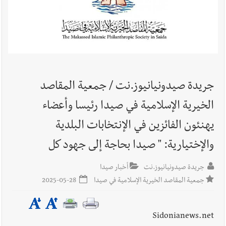
أخبار لبنان
بالصور : قائد الجيش اللبناني العماد رودولف هيكل شدد
خلال استقباله قائد القوة المشتركة الألمانية اللواء Alexander
Sollfrank على ضرورة تعزيز التعاون بين الجيشَين
جريدة صيدونيانيوز.نت / جمعية المقاصد
أخبار لبنان
الطقس غدا صيفي معتاد والحرارة ضمن معدلاتها
الخيرية الإسلامية في صيدا رئيسا وأعضاء
الموسمية
يهنئون الفائزين في الإنتخابات البلدية
والإختيارية: " صيدا بحاجة إلى جهود كل
أخبار لبنان
إنفجار مرفأ أم إنفجار دولة؟... كيف نحمي لبنان؟
جريدة صيدونيانيوز.نت
أخبار صيدا
جمعية المقاصد الخيرية الإسلامية في صيدا
2025-05-28
أخبار لبنان
راتب النائب من 3 آلاف إلى 5 آلاف دولار شهرياً...
Sidonianews.net