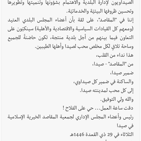
الصيداويون لإدارة البلدية والاهتمام بشؤونها وتنميتها وتطويرها
وتحسين ظروفها البيئيّة والخدماتيّة.
إننا في "المقاصد"، على ثقة بأن أعضاء المجلس البلدي العتيد
(ومعهم كل القيادات السياسية والاقتصادية والأهلية) سينكبّون على
التعاون فيما بينهم من أجل بلدية منتجة، تكون حاضنةً للجميع
وساحة تلاقٍ لكل مخلص محب لصيدا وأهلها الطيبين.
هذا نداء من القلب،
من "المقاصد" - صيدا،
ضمير صيدا،
والساكنة في ضمير كل صيداوي،
إلى كل محب لمدينته صيدا.
والله ولي التوفيق.
دقت ساعة العمل... حي على الفلاح !
رئيس وأعضاء المجلس الإداري لجمعية المقاصد الخيرية الإسلامية
في صيدا
الثلاثاء في 29 ذي القعدة 1446هـ