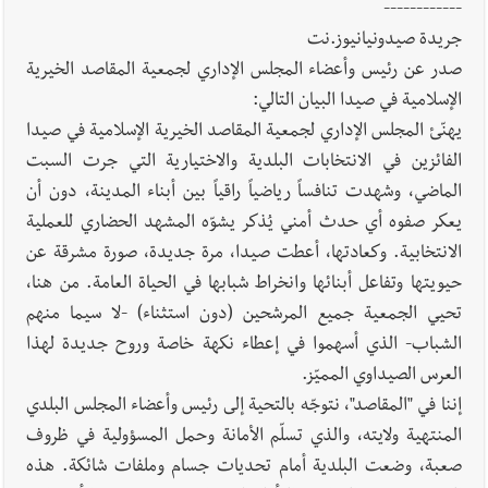
فكيف أقرّت الزيادة؟
------------
جريدة صيدونيانيوز.نت
صدر عن رئيس وأعضاء المجلس الإداري لجمعية المقاصد الخيرية
الإسلامية في صيدا البيان التالي:
أخبار لبنان
مواجهة مؤجّلة لنزاع طويل
يهنّئ المجلس الإداري لجمعية المقاصد الخيرية الإسلامية في صيدا
الفائزين في الانتخابات البلدية والاختيارية التي جرت السبت
الماضي، وشهدت تنافساً رياضياً راقياً بين أبناء المدينة، دون أن
يعكر صفوه أي حدث أمني يُذكر يشوّه المشهد الحضاري للعملية
العالم العربي
رجل الاعمال الاماراتي خلف الحبتور : 112 شهيداً
الانتخابية. وكعادتها، أعطت صيدا، مرة جديدة، صورة مشرقة عن
شُيّعوا في ‫غزة‬ بعد أن بقوا تحت الأنقاض منذ عام 2023: أيُعقل أن
حيويتها وتفاعل أبنائها وانخراط شبابها في الحياة العامة. من هنا،
يبقى الشعب الفلسطيني يعيش كل هذا الألم؟ وإلى متى تستمر هذه
تحيي الجمعية جميع المرشحين (دون استثناء) -لا سيما منهم
المعاناة التي تمزق القلوب والضمائر؟
الشباب- الذي أسهموا في إعطاء نكهة خاصة وروح جديدة لهذا
العرس الصيداوي المميّز.
إننا في "المقاصد"، نتوجّه بالتحية إلى رئيس وأعضاء المجلس البلدي
المنتهية ولايته، والذي تسلّم الأمانة وحمل المسؤولية في ظروف
صعبة، وضعت البلدية أمام تحديات جسام وملفات شائكة. هذه