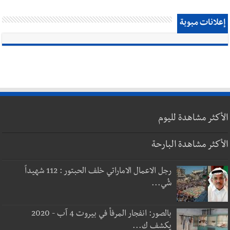
إعلانات مبوبة
الأكثر مشاهدة لليوم
الأكثر مشاهدة البارحة
رجل الاعمال الاماراتي خلف الحبتور : 112 شهيداً
شُي...
بالصور: انفجار المرفأ في بيروت 4 آب - 2020
يكشف ك...