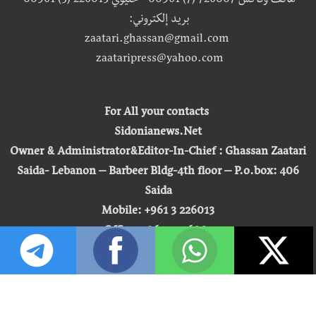
هاتف وفاكس 726007 (7) 00961 - خليوي 226013 (3) 00961
بريد إلكتروني:
zaatari.ghassan@gmail.com
zaataripress@yahoo.com
For All your contacts
Sidonianews.Net
Owner & Administrator&Editor-In-Chief : Ghassan Zaatari
Saida- Lebanon – Barbeer Bldg-4th floor – P.o.box: 406
Saida
Mobile: +961 3 226013
Office: +961 7 726007
Email:
zaatari.ghassan@gmail.com
zaataripress@yahoo.com