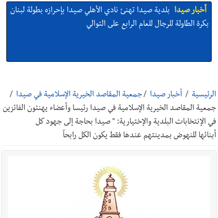
أخبار صيدا
بلدية صيدا تهنئ نادي الأهلي صيدا بإحرازه بطولة لبنان
بكرة الطاولة للرجال للعام الرابع على التوالي
أخبار صيدا
بالصور: رئيسا بلديتي صيدا وصور يشاركان في ورشة
تقنية حول الحد من النفايات البحرية وشباك الصيد المهملة
الرئيسية
/
أخبار صيدا
/
جمعية المقاصد الخيرية الإسلامية في صيدا
/
جمعية المقاصد الخيرية الإسلامية في صيدا رئيسا وأعضاء يهنئون الفائزين
في الإنتخابات البلدية والإختيارية: " صيدا بحاجة إلى جهود كل
أخبار صيدا
عمر مرجان يتصل برئيس النادي الرياضي مهنئا بإحراز
أبنائها للنهوض بمدينتهم عندها فقط يكون الكل رابحاً
البطولة
أخبار صيدا
مؤسسة مياه لبنان الجنوبي : انخفاض التغذية بالمياه
في صيدا نتيجة الانقطاع المتكرر لخط الخدمات الكهربائي