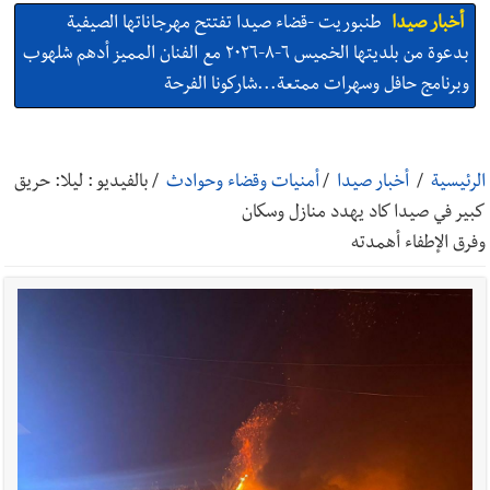
أخبار صيدا
طنبوريت -قضاء صيدا تفتتح مهرجاناتها الصيفية
بدعوة من بلديتها الخميس ٦-٨-٢٠٢٦ مع الفنان المميز أدهم شلهوب
وبرنامج حافل وسهرات ممتعة...شاركونا الفرحة
أخبار صيدا
نادي أشمون الرياضي - صيدا يُحلّق إلى التصفيات
النهائية للدرجة الثالثة .. بثلاثية مستحقة
الرئيسية
/
أخبار صيدا
/
أمنيات وقضاء وحوادث
/
بالفيديو : ليلا: حريق
كبير في صيدا كاد يهدد منازل وسكان
أخبار صيدا
النائب اسامه سعد تناول في مؤتمر صحافي اقتراح قانون
وفرق الإطفاء أهمدته
كان قدمه بعنوان قيم العدالة في تجريم العنصرية الصهيونية : لبنان
يحتاج الى مسارات وطنية مستقلة عن المحاور الخارجية
أخبار صيدا
إنارة المنارة وسلالم للسلامة… بصمة جديدة لـ مؤسسة
مرجان في زيرة صيدا
أخبار صيدا
بالصور : حدائق ثانوية السفير تزهر فرحًا وفخرًا احتفالًا
بتخرّج أطفال الروضة الثالثة