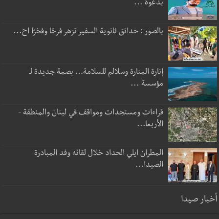
بدعوة ...
بالصور : حدائق ثانوية السفير تزهر فرحًا وفخرًا اح...
إنارة المنارة وسلالم للسلامة… بصمة جديدة لـ
مؤسسة ...
قراءات ومستجدات ومواقف في لبنان والمنطقة -
الأربعا...
المطران ايلي الحداد خلال لقائه وفد المبادرة
الصيدا...
أخبار صيدا