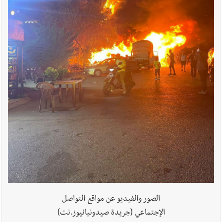
أخبار لبنان
بالصور: الجيش اللبناني تفكيك صواريخ وقنابل طيران
غير منفجرة من مخلفات العدوان الإسرائيلي
أخبار لبنان
الجيش اللبناني : تفجير ذخائر غير منفجرة
أخبار لبنان
الطقس غدا غائم جزئيا مع انخفاض طفيف بالحرارة
جبلا وداخلا
أخبار لبنان
قوى الأمن الداخلي : كمائن لشعبة المعلومات تُسفر عن
توقيف 6 مروّجين وضبط كميات من المخدّرات
الصور والفيديو عن مواقع التواصل
أخبار لبنان
جنبلاط: هل أصبحت السلطة اللبنانية تنفذ أوامر رام
الإجتماعي (جريدة صيدونيانيوز.نت)