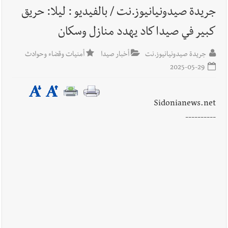
الله؟
جريدة صيدونيانيوز.نت / بالفيديو : ليلا: حريق
كبير في صيدا كاد يهدد منازل وسكان
أخبار العالم
الرئيس الأميركي ترامب يحذّر إيران من ضربة قوية...
وإعلام إيراني: الاتّفاق مع عُمان مؤجّل ما دامت التهديدات مستمرّة
جريدة صيدونيانيوز.نت
أخبار صيدا
أمنيات وقضاء وحوادث
2025-05-29
Sidonianews.net
----------