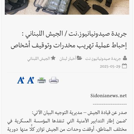
أخبار صيدا
إصابة شاب فلسطيني بطعنات سكين في مخيم عين
الحلوة - في منطقة صيدا وإنقاذه وإتهام إبن عمته ؟
جريدة صيدونيانيوز.نت / الجيش اللبناني :
إحباط عملية تهريب مخدرات وتوقيف أشخاص
أخبار لبنان
قراءات ومستجدات ومواقف في لبنان والمنطقة -
جريدة صيدونيانيوز.نت
أخبار لبنان
الجيش اللبناني
الإثنين 10-8-2026: إضراب في القطاع العام ؟ | هل يقاطع لبنان
2025-05-29
جولة المفاوضات الثامنة؟ | موفد أميركي مهمّ إلى بيروت ؟ |
إسرائيل توسّع حربها على لبنان بالحرائق والتفجيرات؟
أخبار لبنان
أسرار الصحف المحلية الصادرة في لبنان ليوم الإثنين
Sidonianews.net
10-8-2026
-------------------
صدر عن قيادة الجيش – مديرية التوجيه البيان الآتي:
"ضمن إطار التدابير الأمنية التي تنفذها المؤسسة العسكرية في
أخبار لبنان
مقدمات نشرات الأخبار المسائية في لبنان ليوم الأحد
مختلف المناطق، أوقفت وحدات من الجيش تؤازر كلًّا منها دورية