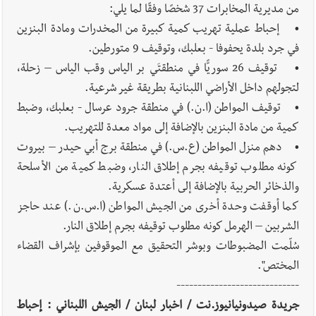
9-8-2026
من مديرية المخابرات 37 شخصًا وفقًا لما يلي:
• إحباط عملية تهريب كمية كبيرة من المخدرات ومادة البنزين
في جرد بلدة يحفوفا - بعلبك، وتوقيف 9 متورطين.
• توقيف 26 سوريًّا في منطقتَي بر الياس وقب الياس – زحلة،
أخبار لبنان
المصلحة الوطنية لنهر الليطاني تمدّد مهلة تخفيض
لتجولهم داخل الأراضي اللبنانية بطريقة غير شرعية.
غرامات التأخير بنسبة 85% لمشتركي مشاريع الري حتى 28 كانون
• توقيف المواطن (ا.ن.) في منطقة جرود عرسال - بعلبك، وضبط
الأول 2026
كمية من مادة البنزين بالإضافة إلى مواد معدة للتهريب.
• دهم منزل المواطن (ع.س.) في منطقة برج أبي حيدر – بيروت
أخبار لبنان
مقدمات نشرات الأخبار المسائية في لبنان ليوم السبت
كونه مطلوب توقيفه بجرم إطلاق النار، وضبط كمية من الأسلحة
8-8-2026
والذخائر الحربية بالإضافة إلى أعتدة عسكرية.
كما أوقفت وحدة أخرى من الجيش المواطن (ا.س.ن.) عند حاجز
الشربين – الهرمل كونه مطلوب توقيفه بجرم إطلاق النار.
سُلّمت المضبوطات وبوشر التحقيق مع الموقوفين بإشراف القضاء
المختص".
-----------------------------
جريدة صيدونيانيوز.نت / اخبار لبنان / الجيش اللبناني : إحباط