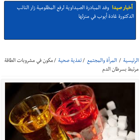
أخبار صيدا
وفد المبادرة الصيداوية لرفع المظلومية زار النائب
الدكتورة غادة أيوب في منزلها
أخبار صيدا
بالصور: لأوّل مرّة ما منكون سوا… معرض أرشيفي خاص
تحية من صيدا إلى الفنان المبدع الراحل زياد الرحباني: |إحتفالية
الرئيسية
/
المرأة والمجتمع
/
تغذية صحية
/
مكون في مشروبات الطاقة
تكريمية في مركز معروف سعد الثقافي برعاية شركة الروان
مرتبط بسرطان الدم
أخبار صيدا
إصابة شاب فلسطيني بطعنات سكين في مخيم عين
الحلوة - في منطقة صيدا وإنقاذه وإتهام إبن عمته ؟
أخبار لبنان
البراكس: بدء تسليم مادتي البنزين والمازوت