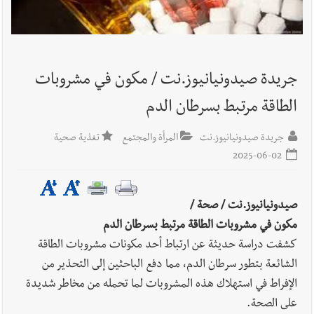
أخبار لبنان
الخلاف يتخطّى الانسحاب إلى البنية التحتية... إليكم
ما كشفه مصدرٌ ديبلوماسيّ مطّلع
جريدة صيدونيانيوز.نت / مكون في مشروبات
الطاقة مرتبط بسرطان الدم
أخبار لبنان
بالصور : كيماويات معملَي الجية والزوق للكهرباء: إلى
جريدة صيدونيانيوز.نت
المرأة والمجتمع
تغذية صحية
مرج بسري در
2025-06-02
صيدونيانيوز.نت / صحة /
أخبار لبنان
الظروف تدفع إلى الحرب لا التفاوض
مكون في مشروبات الطاقة مرتبط بسرطان الدم
كشفت دراسة حديثة عن ارتباط أحد مكونات مشروبات الطاقة
الشائعة بتطور سرطان الدم، مما دفع الباحثين إلى التحذير من
الإفراط في استهلاك هذه المشروبات لما تحمله من مخاطر شديدة
أخبار لبنان
قراءات ومستجدات ومواقف في لبنان والمنطقة -
على الصحة.