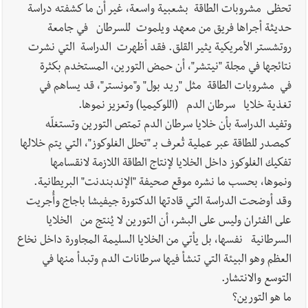
الإثنين 10-8-2026: إضراب في القطاع العام ؟ | هل يقاطع لبنان
تحظى مشروبات الطاقة بشعبية واسعة، غير أن ما كشفته دراسة
جولة المفاوضات الثامنة؟ | موفد أميركي مهمّ إلى بيروت ؟ |
حديثة أجراها فريق من معهد ويلموت للسرطان في جامعة
إسرائيل توسّع حربها على لبنان بالحرائق والتفجيرات؟
روتشستر الأمريكية يثير القلق. فقد أظهرت الدراسة التي نشرت
نتائجها في مجلة "نيتشر"، أن حمض التورين، المستخدم بكثرة
العالم العربي
إسرائيل أمام ضغوط أميركية لإنهاء القتال على
في مشروبات الطاقة مثل "ريد بول" و"مونستر"، قد يساهم في
الجبهات الثلاث
تغذية خلايا سرطان الدم (اللوكيميا) وتعزيز نموها.
وتفيد الدراسة بأن خلايا سرطان الدم تمتص التورين وتستغلّه
كمصدر للطاقة عبر عملية تُعرف بـ "تحلل الغلوكوز"، التي يتم خلالها
أخبار صيدا
بالصور: بهية الحريري تستقبل وفدا من إتحاد عمال
تفكيك الغلوكوز داخل الخلايا لإنتاج الطاقة اللازمة لانقسامها
فلسطين – فرع لبنان برئاسة غسان البقاعي
ونموها، بحسب ما نشره موقع صحيفة "الإندبندنت" البريطانية.
وقد أوضحت الدراسة التي قادتها الدكتورة جيفيشا باجاج وأُجريت
على الفئران وليس على البشر، أن التورين لا يُنتج من الخلايا
أخبار صيدا
بالصور : من القلب إلى القلب : إنقاذ حياة طفلين في
السرطانية نفسها، بل يأتي من الخلايا السليمة المجاورة داخل نخاع
مستشفى حمود الجامعي بصيدا بهبة إنسانية روتارية لعمليات قلب
العظم وهو البيئة التي تنشأ فيها سرطانات الدم وتبدأ منها في
الأطفال تكريماً لذكرى منير جبرعبر Gift of Life Lebanon
التوسع والانتشار.
ما هو التورين؟