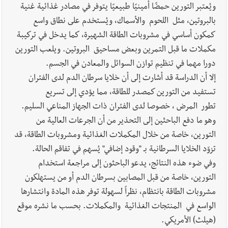
ويُعتبر التورين حمضًا أمينيًا طبيعيًا يتوفر في مصادر غذائية غنية
بالبروتين، مثل اللحوم والأسماك، ويُستخدم على نطاق واسع
كمكون أساسي في مشروبات الطاقة الشهيرة، كما يدخل في تركيبة
مكملات ما قبل التمرين وبعض مساحيق البروتين. ويلعب التورين
دورا مهما في تنظيم توازن السوائل والمعادن في الجسم.
إلا أن الدراسة قد أشارت إلى أن خلايا سرطان الدم لدى الفئران
تستفيد من التورين كمصدر للطاقة، مما يؤدي إلى تسريع
تطور المرض ، خصوصا لدى الفئران ذات الجهاز المناعي السليم.
وهو ما دفع الباحثين إلى التحذير من أن الجرعات العالية من
التورين، خاصة من خلال المكملات الغذائية ومشروبات الطاقة، قد
تزوّد الخلايا السرطانية بـ "وقود إضافي" يُسهم في تفاقم الحالة.
وفي ضوء هذه النتائج، يدعو الباحثون إلى مراجعة استخدام
التورين، خاصة من قبل المصابين بسرطان الدم أو من يستهلكون
مشروبات الطاقة بانتظام، نظراً لسهولة توفر هذه المادة وانتشارها
الواسع في المنتجات الغذائية والمكملات. بحسب ما نشره موقع
(هيلث) الأمريكي.