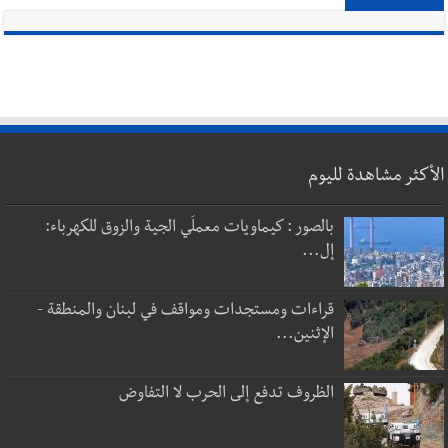
الأكثر مشاهدة لليوم
بالصور : كيماويات معملَي الجية والزوق للكهرباء:
إل...
قراءات ومستجدات ومواقف في لبنان والمنطقة -
الإثنين...
الظروف تدفع إلى الحرب لا التفاوض