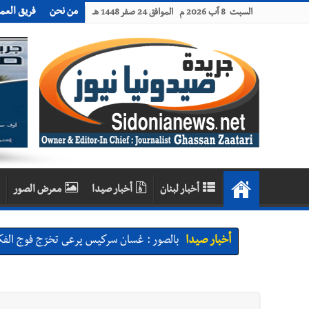
من نحن
فريق العم
السبت 8 آب 2026 م الموافق 24 صفر 1448 هـ
أخبار لبنان
أخبار صيدا
معرض الصور
أخبار صيدا
بالصور : غسان سركيس يرعى تخرّج فوج الفكر
أخبار صيدا
المهندس محمد السعودي يستقبل المختارين 
أخبار صيدا
بلدية صيدا : حجز مركبتي توكتوك وتغريم ص