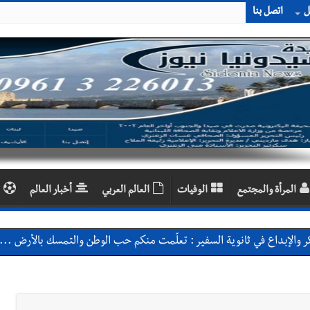
ل
اتصل بنا
المرأة والمجتمع
الوفيات
العالم العربي
أخبار العالم
 والإبداع في ثانوية السفير : تعلّمت منكم حب الوطن والتمسك بالأرض ... 
بعاصيري والبيلاني
احبهما بسبب الإزعاج الصوتي