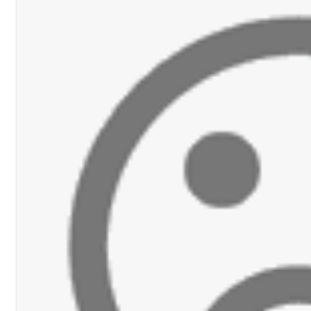
اديمية الدولية لبناء القدرات -صيدا
اع التشاوري الأول للمرصد الحضري
الة آخر نقطة للجيش اللبناني
ا على تقسيط المفعول الرجعي
ف دبور: تداخل السياسة بالقضاء ولبنان قد يسلّمه إلى السلطة
ول غربي يُحذّر من الفراغ !
ة؟