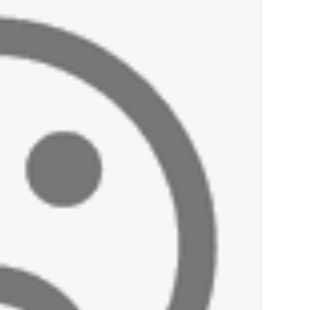
أخبار صيدا
We are hiring in Saida - Apply now before 14 august ...مطلوب موظفة للعمل في الأك
أخبار صيدا
بلدية صيدا ومؤسسة الحريري تعقدان الاجتم
أخبار لبنان
خرق إسرائيلي في زوطر الغربية وساتر ترابي قب
أخبار لبنان
روابط القطاع العام : إضراب الاثنين احتجاج
أخبار لبنان
خلفيات توقيف السفير الفلسطيني السابق أشر
أخبار لبنان
حراك ديبلوماسي للتجديد لـ اليونيفيل .. مسؤ
أخبار لبنان
ليلة سقوط رياض سلامة... هل ننتظر الحقيق