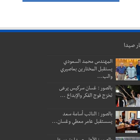
ار صيدا
المهندس محمد السعودي
يستقبل المختارين بعاصيري
والب...
بالصور : غسان سركيس يرعى
تخرّج فوج الفكر والإبداع ...
بالصور : النائب أسامة سعد
يسستقبل عامر معطي وغسان...