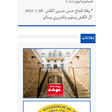
صيدونيانيوز.نت )
*
وفاة الحاج حسن حسين الكلش -28-7-2027
-آل الكلش وسلوم والحريري وسالم
إعلانات