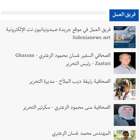
أخبار لبنان
إنفجار مرفأ أم إنفجار دولة؟... كيف نحمي لبنان؟
فريق العمل
فريق العمل في موقع جريدة صيدونيانيوز.نت الإلكترونية
Sidonianews.net
أخبار لبنان
راتب النائب من 3 آلاف إلى 5 آلاف دولار شهرياً...
الصحافي السفير غسان محمود الزعتري - Ghassan
فكيف أقرّت الزيادة؟
Zaatari - رئيس التحرير
الصحافية رئيفة ديب الملاّح - مديرة التحرير
أخبار لبنان
مواجهة مؤجّلة لنزاع طويل
الصحافية منى محمود الزعتري - سكرتير التحرير
العالم العربي
رجل الاعمال الاماراتي خلف الحبتور : 112 شهيداً
المهندس محمد غسان الزعتري
شُيّعوا في ‫غزة‬ بعد أن بقوا تحت الأنقاض منذ عام 2023: أيُعقل أن