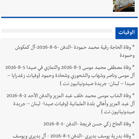
يبقى الشعب الفلسطيني يعيش كل هذا الألم؟ وإلى متى تستمر هذه
المعاناة التي تمزق القلوب والضمائر؟
أخبار العالم
الرئيس الأميركي ترامب يحذّر إيران من ضربة قوية...
وإعلام إيراني: الاتّفاق مع عُمان مؤجّل ما دامت التهديدات مستمرّة
الوفيات
*
وفاة الحاجة رقية محمد حمودة -الدفن -6-8-2026-آل كعكوش
وحمودة
*
وفاة مصطفى محمد موسى 3-8-2026 والتعازي في صيدا 5-8-2026
آل موسى وناصر وشهاب والشحوري وشحادة وحمود (وفيات زغدرايا –
صيدا – لبنان- جريدة صيدونيانيوز.نت )
*
وفاة الشاب موسى محمد خلف عبد العزيز والدفن الأحد 2-8-2026
آل عبد العزيز وأهالي بلدة العلمانية (وفيات صيدا- لبنان – جريدة
صيدونيانيوز.نت )
*
وفاة الحاج زكي حسن فريجة -الدفن -1-8-2026
*
وفاة بدرية يوسف بديري -الدفن 1-8-2026 - آل بديري ويوسف