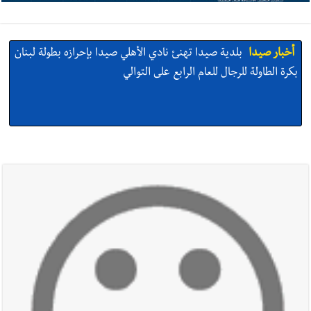
أخبار صيدا
بلدية صيدا تهنئ نادي الأهلي صيدا بإحرازه بطولة لبنان
بكرة الطاولة للرجال للعام الرابع على التوالي
أخبار صيدا
بالصور: رئيسا بلديتي صيدا وصور يشاركان في ورشة
تقنية حول الحد من النفايات البحرية وشباك الصيد المهملة
أخبار صيدا
عمر مرجان يتصل برئيس النادي الرياضي مهنئا بإحراز
البطولة
أخبار صيدا
مؤسسة مياه لبنان الجنوبي : انخفاض التغذية بالمياه