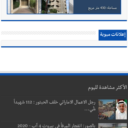
إعلانات مبوبة
الأكثر مشاهدة لليوم
رجل الاعمال الاماراتي خلف الحبتور : 112 شهيداً
شُي...
بالصور: انفجار المرفأ في بيروت 4 آب - 2020