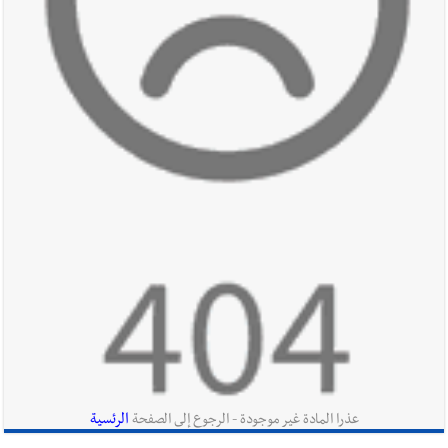
في صيدا نتيجة الانقطاع المتكرر لخط الخدمات الكهربائي
أخبار صيدا
مفرزة صيدا القضائية توقف ثلاثة أشخاص بجرائم
استدراج وابتزاز واعتداء جنسي على قاصر
أخبار لبنان
بالصور : قائد الجيش اللبناني العماد رودولف هيكل شدد
خلال استقباله قائد القوة المشتركة الألمانية اللواء Alexander
Sollfrank على ضرورة تعزيز التعاون بين الجيشَين
أخبار لبنان
الطقس غدا صيفي معتاد والحرارة ضمن معدلاتها
الموسمية
الرئسية
عذرا المادة غير موجودة - الرجوع إلى الصفحة