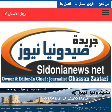
من نحن
فريق العمل
اتصل بنا
رجل الاعمال الاماراتي خلف الحبتور : 112 شهيداً شُيّعوا في ‫غزة‬ بعد أن بقوا تحت الأنقاض منذ عام 2023: أيُعقل أن يبقى الشعب الفلسطيني يعيش كل هذا الألم؟ وإلى متى تستمر هذه المعاناة التي تمزق القلوب والضمائر؟
×