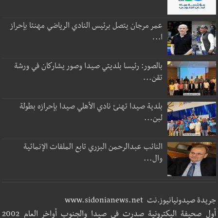
عمر مرجان يتصل برئيس النادي الرياضي مهنئا بإحراز
ا...
بالصور: رئيسا بلديتي صيدا وصور يشاركان في ورشة
تقن...
بلدية صيدا تهنئ نادي الأهلي صيدا بإحرازه بطولة
لبن...
النائب عبدالرحمن البزري تابع الملفات الإنمائية
وال...
جريدة صيدونيانيوز.نت www.sidonianews.net
أول صحيفة اليكترونية صدرت في صيدا والجنوب أواخر العام 2002