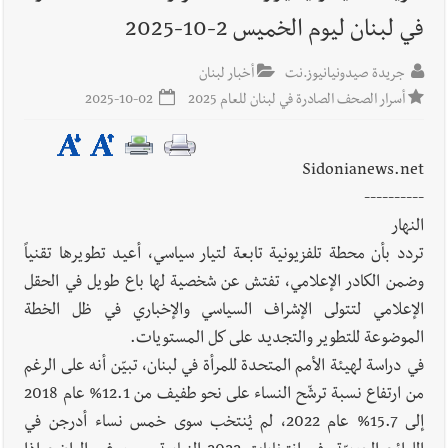
في لبنان ليوم الخميس 2-10-2025
أخبار لبنان
خرق إسرائيلي في زوطر الغربية وساتر ترابي قبالة آخر
نقطة للجيش اللبناني
جريدة صيدونيانيوز.نت
أخبار لبنان
أسرار الصحف الصادرة في لبنان للعام 2025
2025-10-02
أخبار لبنان
روابط القطاع العام : إضراب الاثنين احتجاجا على
تقسيط المفعول الرجعي
Sidonianews.net
----------
النهار
أخبار لبنان
خلفيات توقيف السفير الفلسطيني السابق أشرف دبور:
تردد بأن محطة تلفزيونية تابعة لتيار سياسي، أعيد تطويرها تقنياً
تداخل السياسة بالقضاء ولبنان قد يسلّمه إلى السلطة
وضمن الكادر الإعلامي، تفتش عن شخصية لها باع طويل في الحقل
الإعلامي لتتولى الإشراف السياسي والإخباري في ظل الخطة
أخبار لبنان
حراك ديبلوماسي للتجديد لـ اليونيفيل .. مسؤول غربي
الموضوعة للتطوير والتجديد على كل المستويات.
يُحذّر من الفراغ !
في دراسة لهيئة الأمم المتحدة للمرأة في لبنان، تبيّن أنه على الرغم
من ارتفاع نسبة ترشّح النساء على نحو طفيف من 12.1% عام 2018
أخبار لبنان
ليلة سقوط رياض سلامة... هل ننتظر الحقيقة؟
إلى 15.7% عام 2022، لم يُنتخب سوى خمس نساء أدرجن في