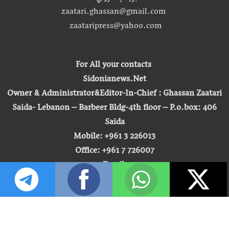
zaatari.ghassan@gmail.com
zaataripress@yahoo.com
For All your contacts
Sidonianews.Net
Owner & Administrator&Editor-In-Chief : Ghassan Zaatari
Saida- Lebanon – Barbeer Bldg-4th floor – P.o.box: 406
Saida
Mobile: +961 3 226013
Office: +961 7 726007
Email:
zaatari.ghassan@gmail.com
zaataripress@yahoo.com
[ المشاهدة : 255,450,852 ]