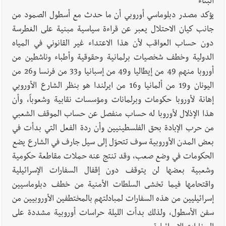
البناء
يؤكد مصدر دبلوماسي أوروبي أن ما حدث مع أسطول الصمود من
جانب كيان الاحتلال يعبر عن قراءة سياسية مبنية على الغطرسة
دون حساب العواقب لأن هذا الاعتداء غير القانوني في المياه
الدولية وخطف شخصيات برلمانية وحقوقية وأطباء وناشطين من
أوروبا منهم 49 من إيطاليا و49 من إسبانيا و33 من فرنسا و26 من
اليونان و19 من ألمانيا و16 من ايرلندا هو بنظر الشارع الأوروبي
إهانة لأوروبا حكومات وبرلمانات ومؤسسات نقابية وشعوباً، وأن
هذا الإذلال لأوروبا له حساب منفصل عن حساب الموقف الشعبي
من حرب الإبادة بحق الفلسطينيين وأن ردة الفعل التي بدأت في
بعض المدن الأوروبية سوف تتحوّل إلى سيل جارف في الشارع يضع
الحكومات في وضع صعب، وقد تنتج عنه حملات مقاطعة حكومية
وشعبية بعضها لن يتوقف دون إقفال السفارات الإسرائيلية
واقتحامها فيما تخشى السلطات الأمنية من خطف دبلوماسيين
إسرائيليين من هذه السفارات لمبادلتهم بالمختطفين الأوروبيين من
سفن الأسطول، ولذلك بدأت الليلة حراسات أوروبية مشددة على