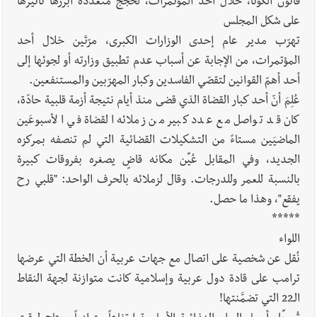
قانون الكوتا، خلال أحد المؤتمرات، لحجج متعدّدة أبرزها تأثيرها
على شكل المجلس
تهرّب مدير عام إحدى الوزارات الكبرى، مرّتَين خلال أحد
المؤتمرات، من الإجابة عن أسباب عدم تطبيق وزارته أو لجوئها إلى
أحد أهمّ القوانين لتقصّي الفاسدين وكبار المهرّبين والمستنفعين.
عُلِمَ أنّ أحد كبار القضاة الذي قضى منذ أيام نتيجة أزمة قلبية حادّة،
كان قد تواصل مع عدد كبير من زملائه القضاة في الأسبوعَين
الماضيَين مستاءً من التشكيلات القضائية التي لم تنصفه بمركزه
الجديد، وفي المقابل عُيِّن مكانه قاضٍ يصغره بفروقات كبيرة
بالنسبة للعمر وللدرجات. وقال لزملائه بالحرف الواحد: "قلبي رح
يفقع"، وهذا ما حصل.
*****
اللواء
نُقل عن شخصية على اتصال مع جهات عربية أن الخطة التي عرضها
ترامب على قادة دول عربية وإسلامية كانت متوازنة لجهة النقاط
الـ22 التي تضمَّنتها!