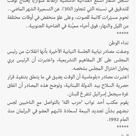
تُسجِّل أسعار السلع الغذائية الأساسية ارتفاعاً متوازياً يحتاج لوقت
للتدقيق في نسبته التي تتجاوز الـ30٪ عن التسعيرة الشهر الماضي..
تحوم مسيّرات كاتمة للصوت، وعلى علوّ منخفض في أوقات مختلفة
من الليل والنهار، فوق أحياء معيَّنة في الضاحية الجنوبية..
*****
نداء الوطن
وصفت مصادر نيابية الجلسة النيابية الأخيرة بأنها انقلابٌ من رئيس
المجلس على كل المفاهيم التشريعية، واعتبرت أن الرئيس بري
يحاول اختزال المجلس بشخصه.
اعتبرت مصادر دبلوماسية أن الوقت يضيق في ما يتعلق بتنفيذ قرار
حصرية السلاح بيد الدولة اللبنانية، وتوضح هذه المصادر أن اتفاق
غزة سيجعل إسرائيل تتفرغ للبنان.
يقوم مكتب أحد نواب "حزب الله" بالتواصل مع الناخبين لجس
نبضهم بشأن تجديد البيعة لسعادة نائبهم العضو في البرلمان منذ
العام 1992.
*****