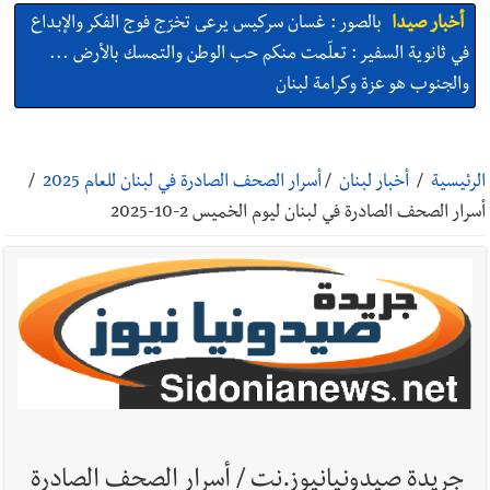
أخبار صيدا
بالصور : غسان سركيس يرعى تخرّج فوج الفكر والإبداع
في ثانوية السفير : تعلّمت منكم حب الوطن والتمسك بالأرض ...
والجنوب هو عزة وكرامة لبنان
أخبار صيدا
المهندس محمد السعودي يستقبل المختارين بعاصيري
والبيلاني
الرئيسية
/
أخبار لبنان
/
أسرار الصحف الصادرة في لبنان للعام 2025
/
أسرار الصحف الصادرة في لبنان ليوم الخميس 2-10-2025
أخبار صيدا
بلدية صيدا : حجز مركبتي توكتوك وتغريم صاحبهما
بسبب الإزعاج الصوتي
أخبار صيدا
We are hiring in Saida - Apply now before 14
august ...مطلوب موظفة للعمل في الأكاديمية الدولية لبناء
القدرات -صيدا
أخبار صيدا
بلدية صيدا ومؤسسة الحريري تعقدان الاجتماع
التشاوري الأول للمرصد الحضري
جريدة صيدونيانيوز.نت / أسرار الصحف الصادرة