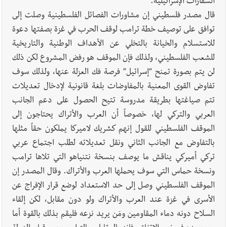
السفارات الإسرائيلية.
قال مصدر فلسطيني إن مشاورات الفصائل الفلسطينية وصلت إلى
توافق على توصيف خطة ترامب لوقف الحرب في غزة بصفتها دعوة
للاستسلام والخيانة بالتخلي عن الأهداف الوطنية والتاريخية
للشعب الفلسطيني، ولذلك فإن الموقف هو رفض المشروع لكن ذلك
لن يتم بصورة تمنح “إسرائيل” فرصة فك العزلة عنها، ولذلك سوف
تفاوض القوى المعنية بالمفاوضات بلغة قانونية لإدخال تعديلات
تتم صياغتها بطريقة مدروسة تتيح الحصول على دعم الجانب
العربي والتركي لها، خصوصاً أن العرب والأتراك يحتاجون إلى
الموقف الفلسطيني للقول إنهم كشريك لاميركا يملكون حقاً مثلها
بالتفاوض مع الجانب الثاني ونقل تعديلاته لطلب اجتماع عربي
تركي أميركي يناقش ما يوصف بنسخة نتنياهو التي تلاها ترامب
ونسخة حماس التي سوف يحملها العرب والأتراك. وقال المصدر إن
الموقف الفلسطيني وصل إلى حد الاستعداد لوضع قرار الإفراج عن
الأسرى في غزة عند العرب والأتراك ولو دون مقابل، لكن إلقاء
السلاح دونه دماء المقاومين ومَن يريد نزعه فليقم بذلك بالقوة أما