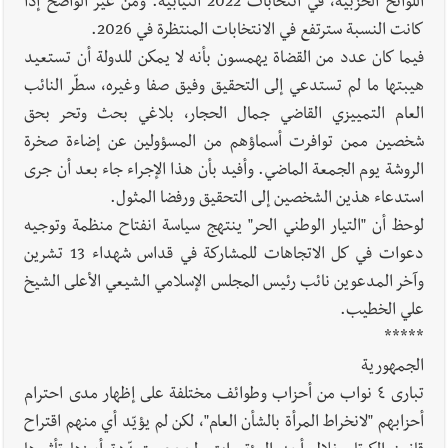
اللوائح الحزبيّة، في انتخابات 2022 النيابية. ومن غير الواضح إذا
كانت النسبة سترتفع في الانتخابات المنتظرة في 2026.
فيما كان عدد من القضاة يهمسون بأنه لا يمكن للدولة أن تستعيد
هيبتها ما لم تستدعي إلى التحقيق وفيق صفا وغيره، سطّر النائب
العام التمييزي القاضي جمال الحجار، بلاغي بحث وتحر بحق
شخصين ممن توافرت أسماؤهم من المسؤولين عن إضاءة صخرة
الروشة يوم الجمعة الماضي. وأفيد بأن هذا الإجراء جاء بعد أن جرى
استدعاء هذين الشخصين إلى التحقيق ورفضا المثول.
لوحظ أن "التيار الوطني الحر" ينتهج سياسة انفتاح منظمة وتوجيه
دعوات في كل الاتجاهات للمشاركة في قداس شهداء 13 تشرين
وآخر المدعوين نائب رئيس المجلس الإسلامي الشيعي الأعلى الشيخ
علي الخطيب.
*****
الجمهورية
تبارى ٤ نواب من أحزاب وطوائف مختلفة على إظهار مدى احترام
أحزابهم "لانخراط المرأة بالشأن العام"، لكن لم يؤيّد أي منهم اقتراح