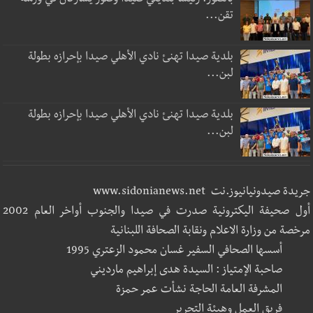
بالصور: رئيسا بلديتي صيدا وصور يشاركان في ورشة
تقن...
بلدية صيدا تهنئ نادي الأهلي صيدا بإحرازه بطولة
لبن...
بلدية صيدا تهنئ نادي الأهلي صيدا بإحرازه بطولة
لبن...
جريدة صيدونيانيوز.نت www.sidonianews.net
أول صحيفة اليكترونية صدرت في صيدا والجنوب أواخر العام 2002
مرخصة من وزارة الاعلام ونقابة الصحافة اللبنانية
أسسها الصحافي السفير غسان محمود الزعتري 1995
صاحبة الإمتياز : السيدة هدى إبراهيم مارديني
المشرفة العامة الحاجة نشأت عمر حمزة
فريق العمل وهيئة التحرير