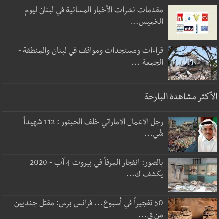
مقدمات نشرات الأخبار المسائية في لبنان ليوم
الخميس...
قراءات ومستجدات ومواقف في لبنان والمنطقة -
الجمعة ...
الأكثر مشاهدة البارحة
رجل الاعمال الاماراتي خلف الحبتور : 112 شهيداً
شُي...
بالصور: انفجار المرفأ في بيروت 4 آب - 2020
يكشف ك...
50 تفجيراً في أسبوع... فرانس برس: مقتل جنديين
من ق...