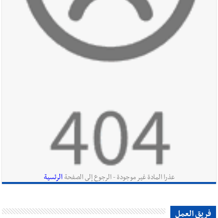
أخبار صيدا
مؤسسة مياه لبنان الجنوبي : انخفاض التغذية بالمياه
في صيدا نتيجة الانقطاع المتكرر لخط الخدمات الكهربائي
أخبار لبنان
قراءات ومستجدات ومواقف في لبنان والمنطقة -
الجمعة 7-8-2026: مفاوضات متعثّرة في روما؟ | عون: علينا
الاستمرار بمسار التفاوض؟ واشنطن لتل أبيب: الحزب لم يخرق؟ |
فضيحة نقص السلاح تكبر؟ إيران - عمان : اتفاق هرمز على السكة ؟
أخبار لبنان
مفكرة النشاطات الرسمية المقررة في لبنان ليوم الجمعة
7-8-2026
الرئسية
عذرا المادة غير موجودة - الرجوع إلى الصفحة
أخبار لبنان
أسرار الصحف المحلية الصادرة في لبنان ليوم الجمعة 7-
فريق العمل