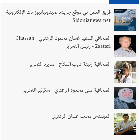
8-2026
فريق العمل في موقع جريدة صيدونيانيوز.نت الإلكترونية
Sidonianews.net
أخبار لبنان
مقدمات نشرات الأخبار المسائية في لبنان ليوم
الصحافي السفير غسان محمود الزعتري - Ghassan
الخميس 6-8-2026
Zaatari - رئيس التحرير
الصحافية رئيفة ديب الملاّح - مديرة التحرير
أخبار لبنان
بالصور : قائد الجيش اللبناني العماد رودولف هيكل شدد
خلال استقباله قائد القوة المشتركة الألمانية اللواء Alexander
Sollfrank على ضرورة تعزيز التعاون بين الجيشَين
الصحافية منى محمود الزعتري - سكرتير التحرير
العالم العربي
رجل الاعمال الاماراتي خلف الحبتور : 112 شهيداً
المهندس محمد غسان الزعتري
شُيّعوا في ‫غزة‬ بعد أن بقوا تحت الأنقاض منذ عام 2023: أيُعقل أن
يبقى الشعب الفلسطيني يعيش كل هذا الألم؟ وإلى متى تستمر هذه
المعاناة التي تمزق القلوب والضمائر؟