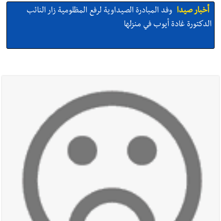
أخبار صيدا
وفد المبادرة الصيداوية لرفع المظلومية زار النائب
الدكتورة غادة أيوب في منزلها
أخبار صيدا
بالصور: لأوّل مرّة ما منكون سوا… معرض أرشيفي خاص
تحية من صيدا إلى الفنان المبدع الراحل زياد الرحباني: |إحتفالية
تكريمية في مركز معروف سعد الثقافي برعاية شركة الروان
أخبار صيدا
إصابة شاب فلسطيني بطعنات سكين في مخيم عين
الحلوة - في منطقة صيدا وإنقاذه وإتهام إبن عمته ؟
أخبار صيدا
بالصور : غسان سركيس يرعى تخرّج فوج الفكر والإبداع
في ثانوية السفير : تعلّمت منكم حب الوطن والتمسك بالأرض ...
والجنوب هو عزة وكرامة لبنان
أخبار صيدا
المهندس محمد زهير السعودي يستقبل المختارين
بعاصيري والبيلاني