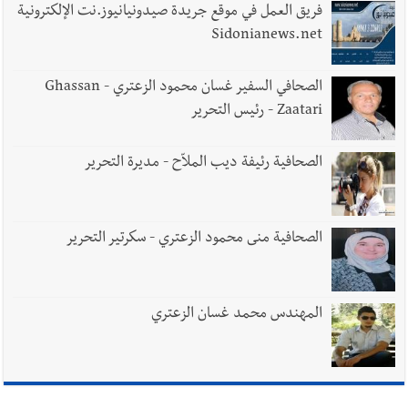
يُحذّر من الفراغ !
فريق العمل في موقع جريدة صيدونيانيوز.نت الإلكترونية
Sidonianews.net
الصحافي السفير غسان محمود الزعتري - Ghassan
Zaatari - رئيس التحرير
الصحافية رئيفة ديب الملاّح - مديرة التحرير
الصحافية منى محمود الزعتري - سكرتير التحرير
المهندس محمد غسان الزعتري