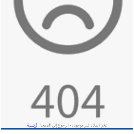
خلال استقباله قائد القوة المشتركة الألمانية اللواء Alexander
Sollfrank على ضرورة تعزيز التعاون بين الجيشَين
أخبار لبنان
الطقس غدا صيفي معتاد والحرارة ضمن معدلاتها
الموسمية
أخبار لبنان
إنفجار مرفأ أم إنفجار دولة؟... كيف نحمي لبنان؟
أخبار لبنان
راتب النائب من 3 آلاف إلى 5 آلاف دولار شهرياً...
فكيف أقرّت الزيادة؟
الرئسية
عذرا المادة غير موجودة - الرجوع إلى الصفحة