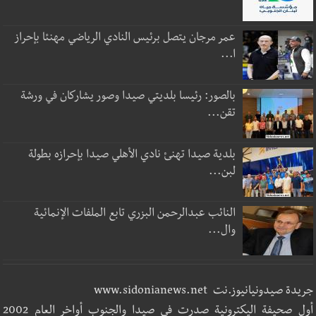
عمر مرجان يتصل برئيس النادي الرياضي مهنئا بإحراز
ا...
بالصور: رئيسا بلديتي صيدا وصور يشاركان في ورشة
تقن...
بلدية صيدا تهنئ نادي الأهلي صيدا بإحرازه بطولة
لبن...
النائب عبدالرحمن البزري تابع الملفات الإنمائية
وال...
جريدة صيدونيانيوز.نت www.sidonianews.net
أول صحيفة اليكترونية صدرت في صيدا والجنوب أواخر العام 2002