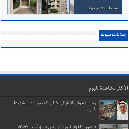
إعلانات مبوبة
الأكثر مشاهدة لليوم
رجل الاعمال الاماراتي خلف الحبتور : 112 شهيداً
شُي...
بالصور: انفجار المرفأ في بيروت 4 آب - 2020