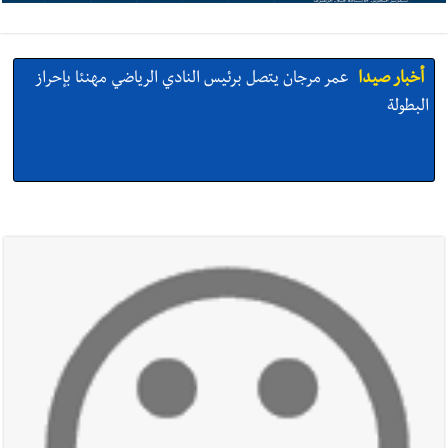
أخبار صيدا
عمر مرجان يتصل برئيس النادي الرياضي مهنئا بإحراز
البطولة
أخبار صيدا
مؤسسة مياه لبنان الجنوبي : انخفاض التغذية بالمياه
في صيدا نتيجة الانقطاع المتكرر لخط الخدمات الكهربائي
أخبار صيدا
مفرزة صيدا القضائية توقف ثلاثة أشخاص بجرائم
استدراج وابتزاز واعتداء جنسي على قاصر
أخبار لبنان
بالصور : قائد الجيش اللبناني العماد رودولف هيكل شدد