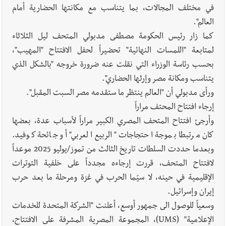
في مختلف المجالات، بما يتناسب مع مكانتها الحضارية أمام
العالم".
كما زار رئيس الحكومة مصطفى مدبولي المتحف ليل الثلاثاء
لمتابعة "اللمسات النهائية" تحضيراً لحفل الافتتاح "المهيب"،
بحسب رئاسة الوزراء التي نقلت عنه ضرورة خروجه "بالشكل الذي
يتناسب ومكانة مصر وإرثها الحضاري".
ورأى مدبولي أن "العالم ينتظر ما ستقدمه مصر السبت المقبل".
إرجاء افتتاح المحتف مراراً
وأرجئ افتتاح المتحف المصري الكبير مراراً لأسباب عدة، بعضها
كان مرتبطا بموجة احتجاجات "الربيع العربي" أو جائحة كوفيد.
وبعدما حددت السلطات تاريخ الثالث من تموز/يوليو 2025 موعداً
لافتتاح المتحف، قررت إرجاءه مجدداً على خلفية التوترات
الإقليمية في حينه، لا سيّما الحرب في غزة ومرحلة ما بعد حرب
إيران وإسرائيل.
وسعياً للوصول الى جمهور أوسع، أعلنت "الشركة المتحدة للخدمات
الإعلامية" (UMS)، المجموعة المصرية المشرفة على الافتتاح،