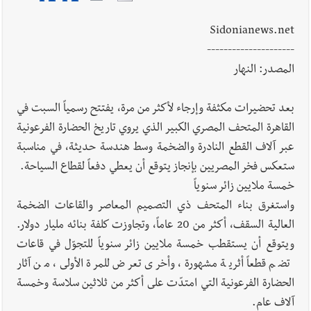
أخبار لبنان
مواجهة مؤجّلة لنزاع طويل
Sidonianews.net
---------------------
المصدر: النهار
العالم العربي
رجل الاعمال الاماراتي خلف الحبتور : 112 شهيداً
شُيّعوا في ‫غزة‬ بعد أن بقوا تحت الأنقاض منذ عام 2023: أيُعقل أن
بعد تحضيرات مكثفة وإرجاء لأكثر من مرة، يفتتح رسمياً السبت في
يبقى الشعب الفلسطيني يعيش كل هذا الألم؟ وإلى متى تستمر هذه
القاهرة المتحف المصري الكبير الذي يروي تاريخ الحضارة الفرعونية
المعاناة التي تمزق القلوب والضمائر؟
عبر آلاف القطع النادرة والضخمة وسط هندسة حديثة، في مناسبة
ستعكس فخر المصريين بإنجاز يتوقع أن يعطي دفعاً لقطاع السياحة.
أخبار صيدا
بلدية صيدا تهنئ نادي الأهلي صيدا بإحرازه بطولة لبنان
خمسة ملايين زائر سنوياً
بكرة الطاولة للرجال للعام الرابع على التوالي
واستغرق بناء المتحف ذي التصميم المعاصر والقاعات الضخمة
العالية السقف، أكثر من 20 عاماً، وتجاوزت كلفة بنائه مليار دولار.
ويتوقع أن يستقطب خمسة ملايين زائر سنوياً للتجوّل في قاعات
تضم قطعاً أثرية مشهورة، وأخرى تعرض للمرة الأولى، من آثار
الحضارة الفرعونية التي امتدّت على أكثر من ثلاثين سلاسة وخمسة
آلاف عام.