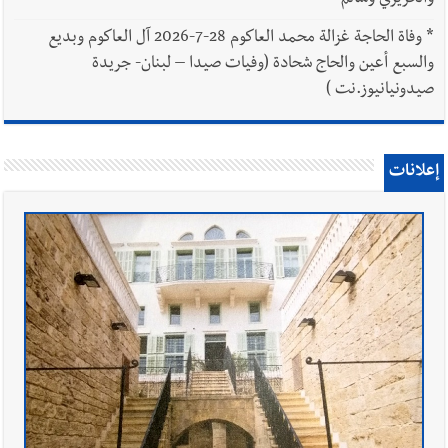
والحريري وسالم
*
وفاة الحاجة غزالة محمد العاكوم 28-7-2026 آل العاكوم وبديع
والسبع أعين والحاج شحادة (وفيات صيدا – لبنان- جريدة
صيدونيانيوز.نت )
إعلانات