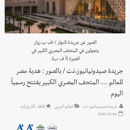
Sollfrank على ضرورة تعزيز التعاون بين الجيشَين
أخبار لبنان
الطقس غدا صيفي معتاد والحرارة ضمن معدلاتها
الموسمية
الصور عن جريدة النهار / اف ب زوار
يتجولون في المتحف المصري الكبير في
الجيزة (أ ف ب).
أخبار لبنان
إنفجار مرفأ أم إنفجار دولة؟... كيف نحمي لبنان؟
جريدة صيدونيانيوز.نت / بالصور : هدية مصر
للعالم ... المتحف المصري الكبير يفتتح رسمياً
اليوم
أخبار لبنان
راتب النائب من 3 آلاف إلى 5 آلاف دولار شهرياً...
فكيف أقرّت الزيادة؟
جريدة صيدونيانيوز.نت
العالم العربي
ثقافة ، آثار وتراث
2025-11-01