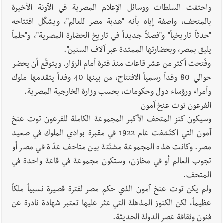
واحتفت السلطات ووسائل الإعلام المصرية في الآونة الأخيرة
بالمتحف، واصفة إياه بأنه "هدية مصر للعالم"، ويشكّل افتتاحه
"حدثاً تاريخياً" و"فصلاً جديداً في تاريخ الحضارة المصرية"، و"حلماً
يليق بمصر، وبحضارتها الممتدة عبر آلاف السنين".
وفُتحت أكثر من عشر قاعات منذ فترة أمام الزوّار. ويتوقّع أن يحضر
حوالي 80 وفداً رسمياً الافتتاح، من بينها 40 وفداً يتقدمها ملوك
وأمراء ورؤساء دول وحكومات، بحسب وزارة الخارجية المصرية.
الفرعون توت عنخ آمون
وسيكون كنز المتحف الأكبر المجموعة الكاملة للفرعون توت عنخ
آمون التي اكتُشفت عام 1922 في مقبرة بوادي الملوك في صعيد
مصر. وكانت هذه المجموعة مشتّتة بين متاحف عدّة في مصر أو
تجوب العالم أو في مخازن، وستكون مجموعة في قاعة واحدة في
المتحف.
ولم يكن توت عنخ آمون الذي حكم مصر لفترة قصيرة نسبياً ملكاً
عظيماً، لكن الكنوز المذهلة التي عثر عليها تعتبر شهادة نادرة عن
فنون وثقافة عصر الدولة الحديثة.