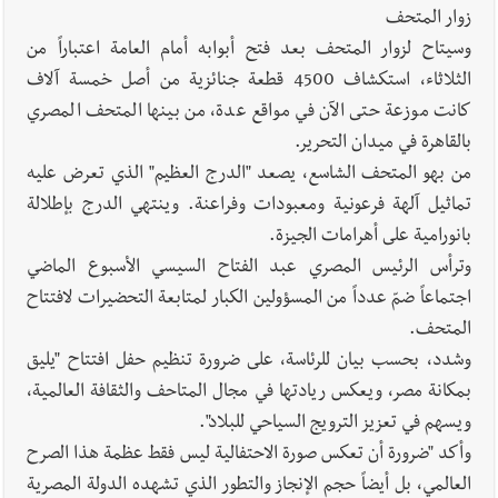
زوار المتحف
وسيتاح لزوار المتحف بعد فتح أبوابه أمام العامة اعتباراً من
الثلاثاء، استكشاف 4500 قطعة جنائزية من أصل خمسة آلاف
كانت موزعة حتى الآن في مواقع عدة، من بينها المتحف المصري
بالقاهرة في ميدان التحرير.
من بهو المتحف الشاسع، يصعد "الدرج العظيم" الذي تعرض عليه
تماثيل آلهة فرعونية ومعبودات وفراعنة. وينتهي الدرج بإطلالة
بانورامية على أهرامات الجيزة.
وترأس الرئيس المصري عبد الفتاح السيسي الأسبوع الماضي
اجتماعاً ضمّ عدداً من المسؤولين الكبار لمتابعة التحضيرات لافتتاح
المتحف.
وشدد، بحسب بيان للرئاسة، على ضرورة تنظيم حفل افتتاح "يليق
بمكانة مصر، ويعكس ريادتها في مجال المتاحف والثقافة العالمية،
ويسهم في تعزيز الترويج السياحي للبلاد".
وأكد "ضرورة أن تعكس صورة الاحتفالية ليس فقط عظمة هذا الصرح
العالمي، بل أيضاً حجم الإنجاز والتطور الذي تشهده الدولة المصرية