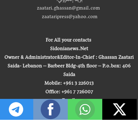
بريد إلكتروني:
zaatari.ghassan@gmail.com
zaataripress@yahoo.com
For All your contacts
Sidonianews.Net
Owner & Administrator&Editor-In-Chief : Ghassan Zaatari
Saida- Lebanon – Barbeer Bldg-4th floor – P.o.box: 406
Saida
Mobile: +961 3 226013
Office: +961 7 726007
Email:
zaatari.ghassan@gmail.com
zaataripress@yahoo.com
[ المشاهدة : 255,437,238 ]