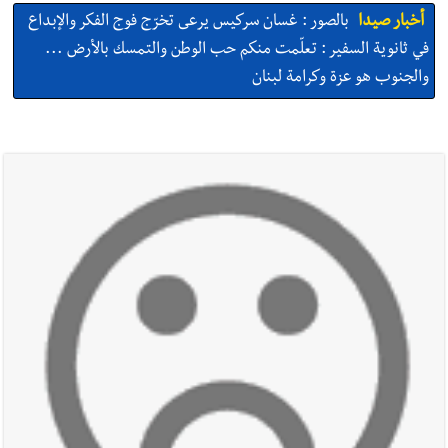
أخبار صيدا
بالصور : غسان سركيس يرعى تخرّج فوج الفكر والإبداع
في ثانوية السفير : تعلّمت منكم حب الوطن والتمسك بالأرض ...
والجنوب هو عزة وكرامة لبنان
أخبار صيدا
المهندس محمد السعودي يستقبل المختارين بعاصيري
والبيلاني
أخبار صيدا
بلدية صيدا : حجز مركبتي توكتوك وتغريم صاحبهما
بسبب الإزعاج الصوتي
أخبار صيدا
We are hiring in Saida - Apply now before 14
august ...مطلوب موظفة للعمل في الأكاديمية الدولية لبناء
القدرات -صيدا
أخبار صيدا
بلدية صيدا ومؤسسة الحريري تعقدان الاجتماع
التشاوري الأول للمرصد الحضري