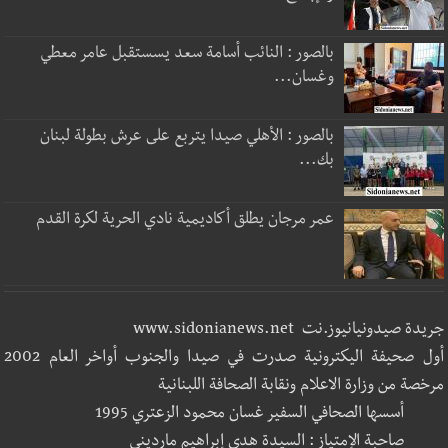
بالصور : النائب أسامة سعد يسستقبل عامر معطي
وغسان...
بالصور : الأهلي صيدا يتربع على عرش بطولة لبنان
بك...
عمر مرجان يطلق أكاديمية نادي الحرية لكرة القدم
جريدة صيدونيانيوز.نت www.sidonianews.net
أول صحيفة اليكترونية صدرت في صيدا والجنوب أواخر العام 2002
مرخصة من وزارة الاعلام ونقابة الصحافة اللبنانية
أسسها الصحافي السفير غسان محمود الزعتري 1995
صاحبة الإمتياز : السيدة هدى إبراهيم مارديني