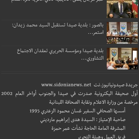
عمر مرجان يطلق أكاديمية نادي الحرية لكرة القدم
بالصور : بلدية صيدا تستقبل السيد محمد زيدان:
استعر...
بلدية صيدا ومؤسسة الحريري تعقدان الاجتماع
التشاوري...
جريدة صيدونيانيوز.نت www.sidonianews.net
أول صحيفة اليكترونية صدرت في صيدا والجنوب أواخر العام 2002
مرخصة من وزارة الاعلام ونقابة الصحافة اللبنانية
أسسها الصحافي السفير غسان محمود الزعتري 1995
صاحبة الإمتياز : السيدة هدى إبراهيم مارديني
المشرفة العامة الحاجة نشأت عمر حمزة
فريق العمل وهيئة التحرير