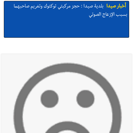
أخبار صيدا
بلدية صيدا : حجز مركبتي توكتوك وتغريم صاحبهما
بسبب الإزعاج الصوتي
أخبار صيدا
We are hiring in Saida - Apply now before 14
august ...مطلوب موظفة للعمل في الأكاديمية الدولية لبناء
القدرات -صيدا
أخبار صيدا
بلدية صيدا ومؤسسة الحريري تعقدان الاجتماع
التشاوري الأول للمرصد الحضري
أخبار صيدا
بالصور : بلدية صيدا تستقبل السيد محمد زيدان:
استعراض شامل لمشاريع وتأكيدٌ على حماية القيمة التراثية للمدينة
القديمة