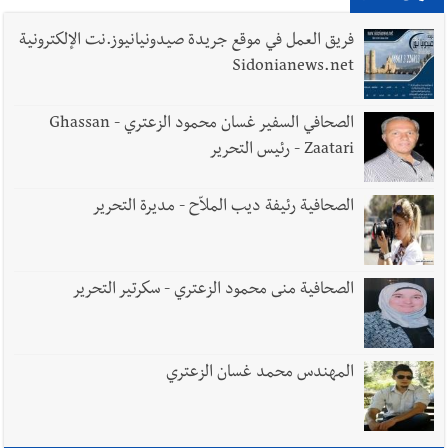
8-2026
فريق العمل في موقع جريدة صيدونيانيوز.نت الإلكترونية
Sidonianews.net
أخبار لبنان
مقدمات نشرات الأخبار المسائية في لبنان ليوم الجمعة
الصحافي السفير غسان محمود الزعتري - Ghassan
7-8-2026
Zaatari - رئيس التحرير
الصحافية رئيفة ديب الملاّح - مديرة التحرير
أخبار لبنان
قائد الجيش اللبناني العماد رودولف هيكل استقبل
النائب أكرم شهيب الذي شدد على ضرورة التفاف جميع اللبنانيين
حول الجيش في هذه المرحلة الدقيقة
الصحافية منى محمود الزعتري - سكرتير التحرير
المهندس محمد غسان الزعتري