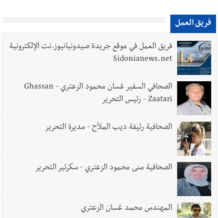
أخبار لبنان
الجيش اللبناني : تفجير ذخائر غير منفجرة
فريق العمل
فريق العمل في موقع جريدة صيدونيانيوز.نت الإلكترونية
Sidonianews.net
أخبار لبنان
الطقس غدا غائم جزئيا مع انخفاض طفيف بالحرارة
الصحافي السفير غسان محمود الزعتري - Ghassan
جبلا وداخلا
Zaatari - رئيس التحرير
الصحافية رئيفة ديب الملاّح - مديرة التحرير
العالم العربي
رجل الاعمال الاماراتي خلف الحبتور : 112 شهيداً
شُيّعوا في ‫غزة‬ بعد أن بقوا تحت الأنقاض منذ عام 2023: أيُعقل أن
يبقى الشعب الفلسطيني يعيش كل هذا الألم؟ وإلى متى تستمر هذه
الصحافية منى محمود الزعتري - سكرتير التحرير
المعاناة التي تمزق القلوب والضمائر؟
أخبار العالم
الرئيس الأميركي ترامب يحذّر إيران من ضربة قوية...
المهندس محمد غسان الزعتري
وإعلام إيراني: الاتّفاق مع عُمان مؤجّل ما دامت التهديدات مستمرّة