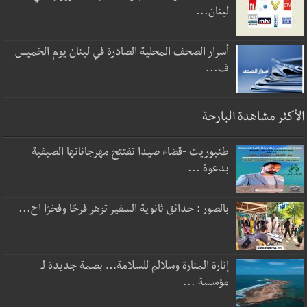
لبنان...
أسرار الصحف المحلية الصادرة في لبنان يوم الخميس
ف...
الأكثر مشاهدة البارحة
طنبوريت -قضاء صيدا تفتتح مهرجاناتها الصيفية
بدعوة ...
بالصور : حدائق ثانوية السفير تزهر فرحًا وفخرًا اح...
إنارة المنارة وسلالم للسلامة… بصمة جديدة لـ
مؤسسة ...