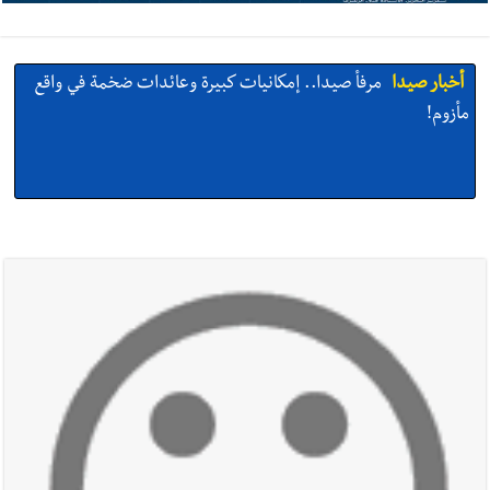
أخبار صيدا
مرفأ صيدا.. إمكانيات كبيرة وعائدات ضخمة في واقع
مأزوم!
أخبار صيدا
المهندس محمد دندشلي : صيدا 2027 : فلنجعلها قصة
يرويها لبنان تؤسس للمستقبل لا سنة نحتفل بها ثم نطويها
أخبار صيدا
طنبوريت -قضاء صيدا تفتتح مهرجاناتها الصيفية
بدعوة من بلديتها الخميس ٦-٨-٢٠٢٦ مع الفنان المميز أدهم شلهوب
وبرنامج حافل وسهرات ممتعة...شاركونا الفرحة
أخبار صيدا
نادي أشمون الرياضي - صيدا يُحلّق إلى التصفيات