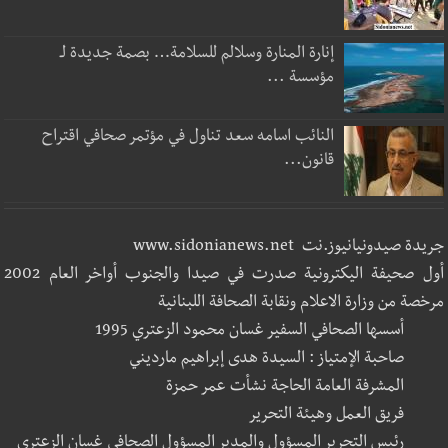
إنارة المنارة وسلالم للسلامة… بصمة جديدة لـ
مؤسسة ...
النائب اسامه سعد تناول في مؤتمر صحافي اقتراح
قانون...
جريدة صيدونيانيوز.نت www.sidonianews.net
أول صحيفة اليكترونية صدرت في صيدا والجنوب أواخر العام 2002
مرخصة من وزارة الاعلام ونقابة الصحافة اللبنانية
أسسها الصحافي السفير غسان محمود الزعتري 1995
صاحبة الإمتياز : السيدة هدى إبراهيم مارديني
المشرفة العامة الحاجة نشأت عمر حمزة
فريق العمل وهيئة التحرير
رئيس التحرير المسؤول والمدير المسؤول الصحافي غسان الزعتري