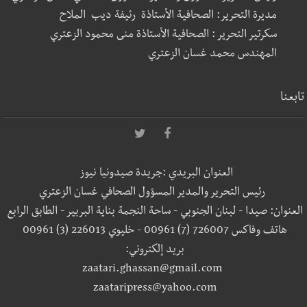
مديرة التحرير: الصحافية الأستاذة رئيفة ديب الملاح
سكرتير التحرير : الصحافية الأستاذة منى محمود الزعتري
المهندس محمد غسان الزعتري
تابعنا
العنوان البريدي :جريدة صيدونيا نيوز
رئيس التحرير والمدير المسؤول الصحافي غسان الزعتري
العنوان: صيدا - لبنان الجنوبي - ساحة النجمة بناية البربير - الطابق الرابع
هاتف وفاكس 726007 (7) 00961 - خليوي 226013 (3) 00961
بريد إلكتروني:
zaatari.ghassan@gmail.com
zaataripress@yahoo.com