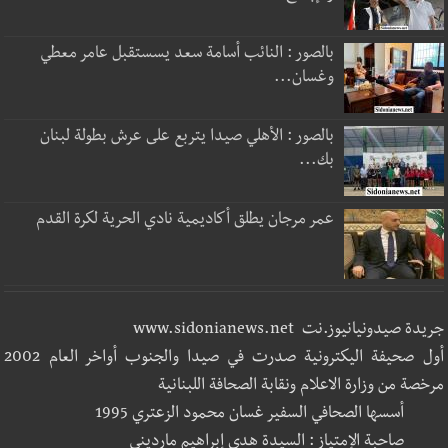
بالصور : النائب أسامة سعد يسستقبل عامر معطي
وغسان...
بالصور : الأهلي صيدا يتربع على عرش بطولة لبنان
بك...
عمر مرجان يطلق أكاديمية نادي الحرية لكرة القدم
جريدة صيدونيانيوز.نت www.sidonianews.net
أول صحيفة اليكترونية صدرت في صيدا والجنوب أواخر العام 2002
مرخصة من وزارة الاعلام ونقابة الصحافة اللبنانية
أسسها الصحافي السفير غسان محمود الزعتري 1995
صاحبة الإمتياز : السيدة هدى إبراهيم مارديني