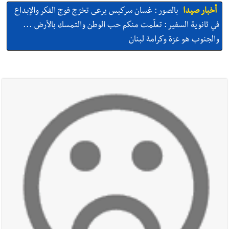
أخبار صيدا
بالصور : غسان سركيس يرعى تخرّج فوج الفكر والإبداع
في ثانوية السفير : تعلّمت منكم حب الوطن والتمسك بالأرض ...
والجنوب هو عزة وكرامة لبنان
أخبار صيدا
المهندس محمد السعودي يستقبل المختارين بعاصيري
والبيلاني
أخبار صيدا
بلدية صيدا : حجز مركبتي توكتوك وتغريم صاحبهما
بسبب الإزعاج الصوتي
أخبار صيدا
We are hiring in Saida - Apply now before 14
august ...مطلوب موظفة للعمل في الأكاديمية الدولية لبناء
القدرات -صيدا
أخبار صيدا
بلدية صيدا ومؤسسة الحريري تعقدان الاجتماع
التشاوري الأول للمرصد الحضري