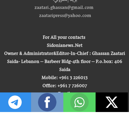
بريد إلكتروني:
zaatari.ghassan@gmail.com
zaataripress@yahoo.com
For All your contacts
Sidonianews.Net
Owner & Administrator&Editor-In-Chief : Ghassan Zaatari
Saida- Lebanon – Barbeer Bldg-4th floor – P.o.box: 406
Saida
Mobile: +961 3 226013
Office: +961 7 726007
Email:
zaatari.ghassan@gmail.com
zaataripress@yahoo.com
[ المشاهدة : 255,433,055 ]