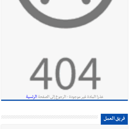
أخبار لبنان
روابط القطاع العام : إضراب الاثنين احتجاجا على
تقسيط المفعول الرجعي
أخبار لبنان
خلفيات توقيف السفير الفلسطيني السابق أشرف دبور:
تداخل السياسة بالقضاء ولبنان قد يسلّمه إلى السلطة
أخبار لبنان
حراك ديبلوماسي للتجديد لـ اليونيفيل .. مسؤول غربي
يُحذّر من الفراغ !
الرئسية
عذرا المادة غير موجودة - الرجوع إلى الصفحة
فريق العمل