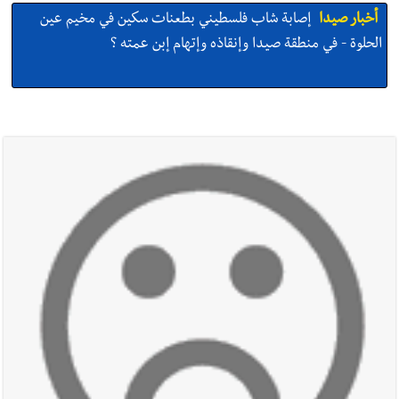
أخبار صيدا
إصابة شاب فلسطيني بطعنات سكين في مخيم عين
الحلوة - في منطقة صيدا وإنقاذه وإتهام إبن عمته ؟
أخبار صيدا
بالصور : غسان سركيس يرعى تخرّج فوج الفكر والإبداع
في ثانوية السفير : تعلّمت منكم حب الوطن والتمسك بالأرض ...
والجنوب هو عزة وكرامة لبنان
أخبار صيدا
المهندس محمد زهير السعودي يستقبل المختارين
بعاصيري والبيلاني
أخبار لبنان
مقدمات نشرات الأخبار المسائية في لبنان ليوم السبت
8-8-2026
أخبار لبنان
خرق إسرائيلي في زوطر الغربية وساتر ترابي قبالة آخر
نقطة للجيش اللبناني