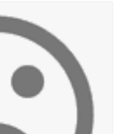
أخبار صيدا
بلدية صيدا تهنئ نادي الأهلي صيدا بإحرازه بطو
أخبار صيدا
بالصور: رئيسا بلديتي صيدا وصور يشاركان ف
أخبار صيدا
عمر مرجان يتصل برئيس النادي الرياضي مهنئا
أخبار لبنان
مسيّرة أسرائيلية القت قنبلة صوتية باتجاه 
أخبار لبنان
بسام طليس : نرفض فرض ضريبة جديدة على ال
أخبار لبنان
الرئيس بري يدعو الى جلسة عامة في 11 و12 الحالي
أخبار لبنان
قوى الأمن الداخلي : توقيف منفّذ عمليات ن