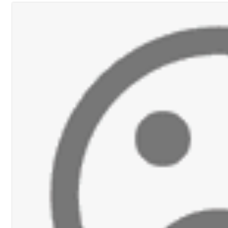
لة لبنان بكرة الطاولة للرجال للعام الرابع على التوالي
ي ورشة تقنية حول الحد من النفايات البحرية وشباك الصيد المهملة
 بإحراز البطولة
جرافة للجيش اللبناني خلال عملها في المنصوري ومعلومات أولية عن اصابة أح
محروقات تحت شعار حماية البيئة والأولوية اليوم للتخفيف من معاناة الم
شل في جبل لبنان