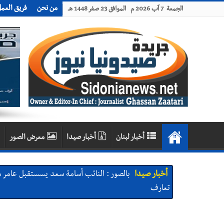
من نحن
فريق العم
الجمعة 7 آب 2026 م الموافق 23 صفر 1448 هـ
أخبار لبنان
أخبار صيدا
معرض الصور
أخبار صيدا
بالصور : النائب أسامة سعد يسستقبل عامر
تعارف
أخبار صيدا
بلدية صيدا تهنئ نادي الأهلي صيدا بإحرازه بطو