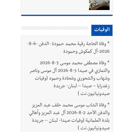
الوفيات
بتور : 112 شهيداً شُيّعوا في غزة بعد أن بقوا تحت الأنقاض منذ عام 2023: أيُعقل أن يبقى الشعب الفلسطيني يعيش كل هذا الألم؟ وإلى متى
*
وفاة الحاجة رقية محمد حمودة -الدفن -6-8-
2026-آل كعكوش وحمودة
*
وفاة مصطفى محمد موسى 3-8-2026
والتعازي في صيدا 5-8-2026 آل موسى وناصر
وشهاب والشحوري وشحادة وحمود (وفيات
زغدرايا – صيدا – لبنان- جريدة
صيدونيانيوز.نت )
*
وفاة الشاب موسى محمد خلف عبد العزيز
والدفن الأحد 2-8-2026 آل عبد العزيز وأهالي
بلدة العلمانية (وفيات صيدا- لبنان – جريدة
صيدونيانيوز.نت )