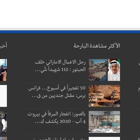
الأكثر مشاهدة البارحة
أخب
رجل الاعمال الاماراتي خلف
الحبتور : 112 شهيداً شُي...
 و3 أيام
50 تفجيراً في أسبوع... فرانس
برس: مقتل جنديين من ق...
بالصور: انفجار المرفأ في بيروت
4 آب - 2020 يكشف ك...