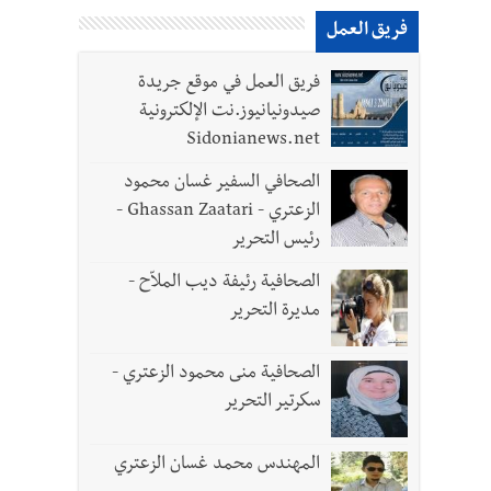
فريق العمل
فريق العمل في موقع جريدة
صيدونيانيوز.نت الإلكترونية
Sidonianews.net
الصحافي السفير غسان محمود
الزعتري - Ghassan Zaatari -
رئيس التحرير
د العسكريين
الصحافية رئيفة ديب الملاّح -
مديرة التحرير
واطنين
الصحافية منى محمود الزعتري -
سكرتير التحرير
المهندس محمد غسان الزعتري