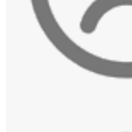
رجل الاعمال الاماراتي خلف الح‫‬