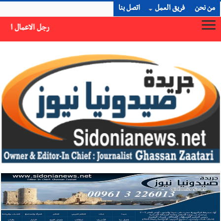
من نحن
فريق العمل
اتصل بنا
رجل الاعمال الاماراتي خلف الحبتور : 112 شهيداً شُيّعوا في ‫غزة‬ بعد أن بقوا تحت الأنقاض منذ عام 2023: أيُعقل أن يبقى الشعب الفلسطيني يعيش كل هذا الألم؟ وإلى متى تستمر هذه المعاناة التي تمزق القلوب والضمائر؟
×