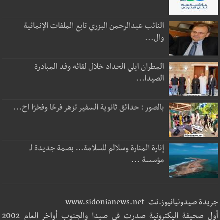
النائب عبدالرحمن البزري تابع الملفات الإنمائية
وال...
المطران ايلي الحداد خلال لقائه وفد المبادرة
الصيدا...
بالصور : حدائق ثانوية السفير تزهر فرحًا وفخرًا اح...
إنارة المنارة وسلالم للسلامة… بصمة جديدة لـ
مؤسسة ...
جريدة صيدونيانيوز.نت www.sidonianews.net
أول صحيفة اليكترونية صدرت في صيدا والجنوب أواخر العام 2002