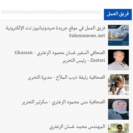
أخبار لبنان
راتب النائب من 3 آلاف إلى 5 آلاف دولار شهرياً...
فريق العمل
فكيف أقرّت الزيادة؟
فريق العمل في موقع جريدة صيدونيانيوز.نت الإلكترونية
Sidonianews.net
أخبار لبنان
مواجهة مؤجّلة لنزاع طويل
الصحافي السفير غسان محمود الزعتري - Ghassan
Zaatari - رئيس التحرير
الصحافية رئيفة ديب الملاّح - مديرة التحرير
أخبار لبنان
اجتماعات روما : هذا ما أكدته مصادر مواكبة
للمفاوضات ... أيّ نتائج حاسمة؟
الصحافية منى محمود الزعتري - سكرتير التحرير
العالم العربي
رجل الاعمال الاماراتي خلف الحبتور : 112 شهيداً
المهندس محمد غسان الزعتري
شُيّعوا في ‫غزة‬ بعد أن بقوا تحت الأنقاض منذ عام 2023: أيُعقل أن