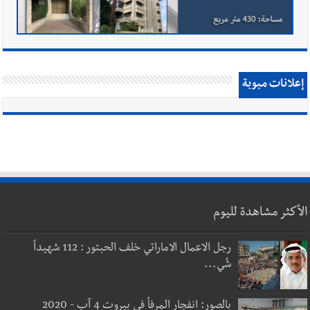
إعلانات مبوبة
الأكثر مشاهدة لليوم
رجل الاعمال الاماراتي خلف الحبتور : 112 شهيداً
شُي...
بالصور: انفجار المرفأ في بيروت 4 آب - 2020