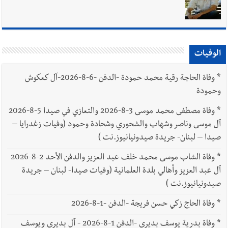
يبقى الشعب الفلسطيني يعيش كل هذا الألم؟ وإلى متى تستمر هذه
المعاناة التي تمزق القلوب والضمائر؟
أخبار العالم
الرئيس الأميركي ترامب يحذّر إيران من ضربة قوية...
وإعلام إيراني: الاتّفاق مع عُمان مؤجّل ما دامت التهديدات مستمرّة
الوفيات
*
وفاة الحاجة رقية محمد حمودة -الدفن -6-8-2026-آل كعكوش
وحمودة
*
وفاة مصطفى محمد موسى 3-8-2026 والتعازي في صيدا 5-8-2026
آل موسى وناصر وشهاب والشحوري وشحادة وحمود (وفيات زغدرايا –
صيدا – لبنان- جريدة صيدونيانيوز.نت )
*
وفاة الشاب موسى محمد خلف عبد العزيز والدفن الأحد 2-8-2026
آل عبد العزيز وأهالي بلدة العلمانية (وفيات صيدا- لبنان – جريدة
صيدونيانيوز.نت )
*
وفاة الحاج زكي حسن فريجة -الدفن -1-8-2026
*
وفاة بدرية يوسف بديري -الدفن 1-8-2026 - آل بديري ويوسف