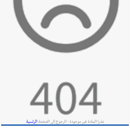
يرويها لبنان تؤسس للمستقبل لا سنة نحتفل بها ثم نطويها
أخبار صيدا
طنبوريت -قضاء صيدا تفتتح مهرجاناتها الصيفية
بدعوة من بلديتها الخميس ٦-٨-٢٠٢٦ مع الفنان المميز أدهم شلهوب
وبرنامج حافل وسهرات ممتعة...شاركونا الفرحة
أخبار لبنان
الطقس غدا صيفي معتاد والحرارة ضمن معدلاتها
الموسمية
أخبار لبنان
إنفجار مرفأ أم إنفجار دولة؟... كيف نحمي لبنان؟
الرئسية
عذرا المادة غير موجودة - الرجوع إلى الصفحة