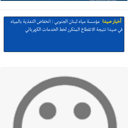
أخبار صيدا
مؤسسة مياه لبنان الجنوبي : انخفاض التغذية بالمياه
في صيدا نتيجة الانقطاع المتكرر لخط الخدمات الكهربائي
أخبار صيدا
مفرزة صيدا القضائية توقف ثلاثة أشخاص بجرائم
استدراج وابتزاز واعتداء جنسي على قاصر
أخبار صيدا
مرفأ صيدا.. إمكانيات كبيرة وعائدات ضخمة في واقع
مأزوم!
أخبار صيدا
المهندس محمد دندشلي : صيدا 2027 : فلنجعلها قصة