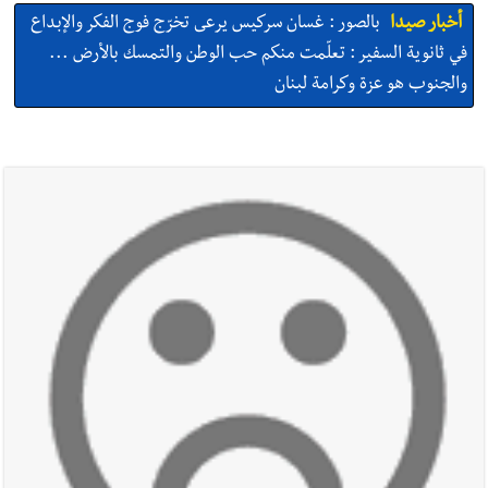
أخبار صيدا
بالصور : غسان سركيس يرعى تخرّج فوج الفكر والإبداع
في ثانوية السفير : تعلّمت منكم حب الوطن والتمسك بالأرض ...
والجنوب هو عزة وكرامة لبنان
أخبار صيدا
المهندس محمد السعودي يستقبل المختارين بعاصيري
والبيلاني
أخبار لبنان
خرق إسرائيلي في زوطر الغربية وساتر ترابي قبالة آخر
نقطة للجيش اللبناني
أخبار لبنان
روابط القطاع العام : إضراب الاثنين احتجاجا على
تقسيط المفعول الرجعي
أخبار لبنان
خلفيات توقيف السفير الفلسطيني السابق أشرف دبور:
تداخل السياسة بالقضاء ولبنان قد يسلّمه إلى السلطة