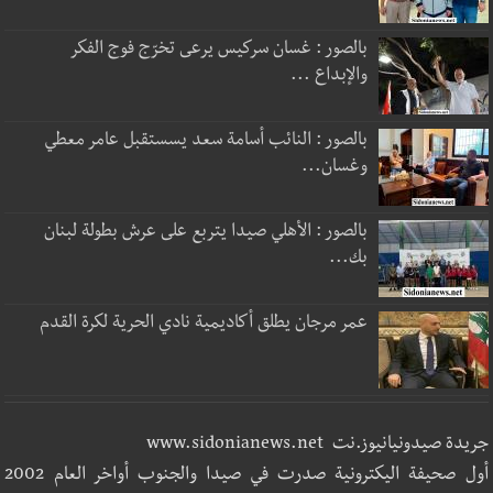
بالصور : غسان سركيس يرعى تخرّج فوج الفكر
والإبداع ...
بالصور : النائب أسامة سعد يسستقبل عامر معطي
وغسان...
بالصور : الأهلي صيدا يتربع على عرش بطولة لبنان
بك...
عمر مرجان يطلق أكاديمية نادي الحرية لكرة القدم
جريدة صيدونيانيوز.نت www.sidonianews.net
أول صحيفة اليكترونية صدرت في صيدا والجنوب أواخر العام 2002