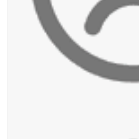
رجل الاعمال الاماراتي خلف الح‫‬
احبهما بسبب الإزعاج الصوتي
اديمية الدولية لبناء القدرات -صيدا