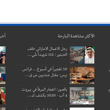
الأكثر مشاهدة البارحة
أخب
رجل الاعمال الاماراتي خلف
الحبتور : 112 شهيداً شُي...
50 تفجيراً في أسبوع... فرانس
برس: مقتل جنديين من ق...
 و3 أيام
بالصور: انفجار المرفأ في بيروت
4 آب - 2020 يكشف ك...