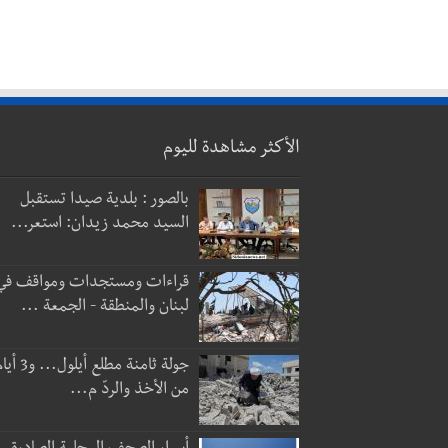
الأكثر مشاهدة لليوم
بالصور : بلدية صيدا تستقبل
السيد محمد زيدان: استعر...
قراءات ومستجدات ومواقف في
لبنان والمنطقة - الجمعة ...
جولة ثامنة مطلع أيلول...
من الأخذ والردّ م...