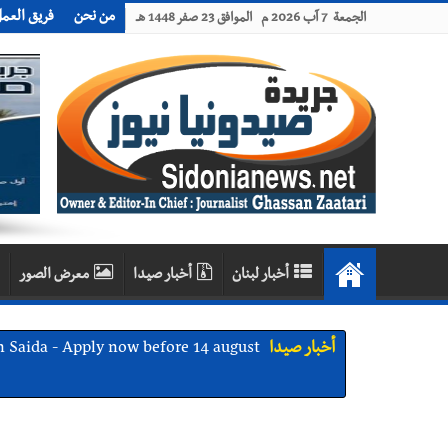
من نحن
فريق العم
الجمعة 7 آب 2026 م الموافق 23 صفر 1448 هـ
أخبار لبنان
أخبار صيدا
معرض الصور
أخبار صيدا
We are hiring in Saida - Apply now before 14 august ...مطلوب موظفة للعمل في الأك
أخبار صيدا
بلدية صيدا ومؤسسة الحريري تعقدان الاجتم