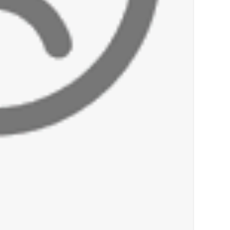
العالم العربي
تستمر هذه المعاناة التي تمزق القلوب والضمائر؟
أخبار صيدا
بلدية صيدا : حجز مركبتي توكتوك وتغريم ص
أخبار صيدا
We are hiring in Saida - Apply now before 14 august ...مطلوب موظفة للعمل في الأك