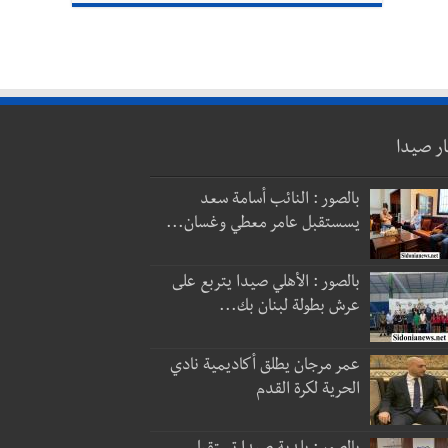
ار صيدا
بالصور : النائب أسامة سعد
يسستقبل عامر معطي وغسان...
بالصور : الأهلي صيدا يتربع على
عرش بطولة لبنان بك...
عمر مرجان يطلق أكاديمية نادي
الحرية لكرة القدم