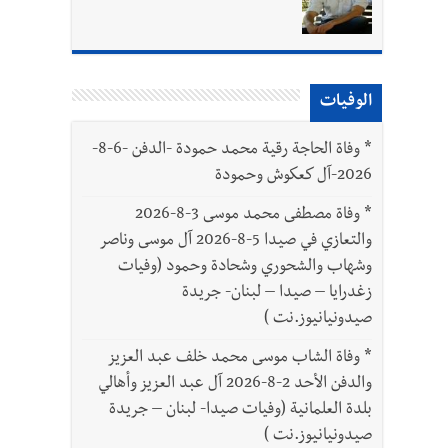
بتور : 112 شهيداً شُيّعوا في غزة بعد أن بقوا تحت الأنقاض منذ عام 2023: أيُعقل أن يبقى الشعب الفلسطيني يعيش كل هذا الألم؟ وإلى متى
الوفيات
*
وفاة الحاجة رقية محمد حمودة -الدفن -6-8-
2026-آل كعكوش وحمودة
*
وفاة مصطفى محمد موسى 3-8-2026
والتعازي في صيدا 5-8-2026 آل موسى وناصر
وشهاب والشحوري وشحادة وحمود (وفيات
زغدرايا – صيدا – لبنان- جريدة
صيدونيانيوز.نت )
*
وفاة الشاب موسى محمد خلف عبد العزيز
والدفن الأحد 2-8-2026 آل عبد العزيز وأهالي
بلدة العلمانية (وفيات صيدا- لبنان – جريدة
صيدونيانيوز.نت )