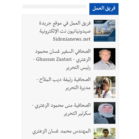
لقديمة
فريق العمل
فريق العمل في موقع جريدة
صيدونيانيوز.نت الإلكترونية
Sidonianews.net
ل الجيش في هذه المرحلة الدقيقة
الصحافي السفير غسان محمود
الزعتري - Ghassan Zaatari -
رئيس التحرير
الصحافية رئيفة ديب الملاّح -
مديرة التحرير
الصحافية منى محمود الزعتري -
- صور
سكرتير التحرير
د العسكريين
المهندس محمد غسان الزعتري