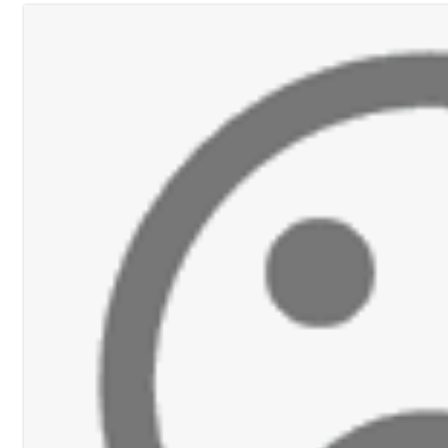
دان: استعراض شامل لمشاريع وتأكيدٌ على حماية القيمة التراثية للمدينة ا
القدم
ستقبل النائب أكرم شهيب الذي شدد على ضرورة التفاف جميع اللبنانيين حو
رائيلي يستهدف فرق المؤسسة أثناء عملهم في عيتا الجبل
 التعازي بوفاة الراحل ميشال معلولي
وح طفيفة نتيجة استهداف إسرائيلي معادٍ لجرافة للجيش في بلدة المنصوري 
جرافة للجيش اللبناني خلال عملها في المنصوري ومعلومات أولية عن اصابة أح