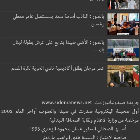
بالصور : النائب أسامة سعد يسستقبل عامر معطي
وغسان...
بالصور : الأهلي صيدا يتربع على عرش بطولة لبنان
بك...
عمر مرجان يطلق أكاديمية نادي الحرية لكرة القدم
جريدة صيدونيانيوز.نت www.sidonianews.net
أول صحيفة اليكترونية صدرت في صيدا والجنوب أواخر العام 2002
مرخصة من وزارة الاعلام ونقابة الصحافة اللبنانية
أسسها الصحافي السفير غسان محمود الزعتري 1995
صاحبة الإمتياز : السيدة هدى إبراهيم مارديني