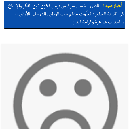
أخبار صيدا
بالصور : غسان سركيس يرعى تخرّج فوج الفكر والإبداع
في ثانوية السفير : تعلّمت منكم حب الوطن والتمسك بالأرض ...
والجنوب هو عزة وكرامة لبنان
أخبار صيدا
المهندس محمد السعودي يستقبل المختارين بعاصيري
والبيلاني
أخبار صيدا
بلدية صيدا : حجز مركبتي توكتوك وتغريم صاحبهما
بسبب الإزعاج الصوتي
أخبار صيدا
We are hiring in Saida - Apply now before 14
august ...مطلوب موظفة للعمل في الأكاديمية الدولية لبناء
القدرات -صيدا
أخبار صيدا
بلدية صيدا ومؤسسة الحريري تعقدان الاجتماع
التشاوري الأول للمرصد الحضري