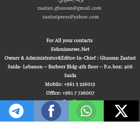
بريد إلكتروني:
zaatari.ghassan@gmail.com
zaataripress@yahoo.com
For All your contacts
Sidonianews.Net
Owner & Administrator&Editor-In-Chief : Ghassan Zaatari
Saida- Lebanon – Barbeer Bldg-4th floor – P.o.box: 406
Saida
Mobile: +961 3 226013
Office: +961 7 726007
Email:
zaatari.ghassan@gmail.com
zaataripress@yahoo.com
[ المشاهدة : 255,432,058 ]