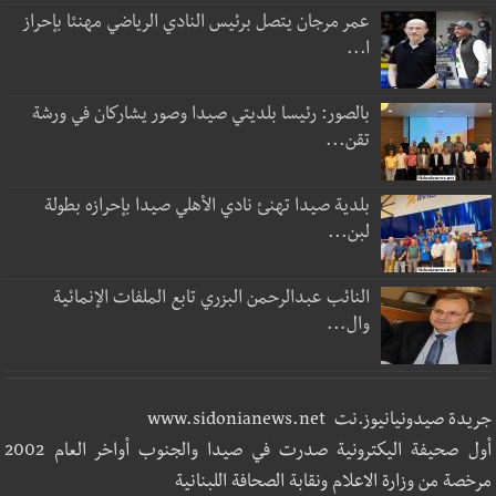
عمر مرجان يتصل برئيس النادي الرياضي مهنئا بإحراز
ا...
بالصور: رئيسا بلديتي صيدا وصور يشاركان في ورشة
تقن...
بلدية صيدا تهنئ نادي الأهلي صيدا بإحرازه بطولة
لبن...
النائب عبدالرحمن البزري تابع الملفات الإنمائية
وال...
جريدة صيدونيانيوز.نت www.sidonianews.net
أول صحيفة اليكترونية صدرت في صيدا والجنوب أواخر العام 2002
مرخصة من وزارة الاعلام ونقابة الصحافة اللبنانية