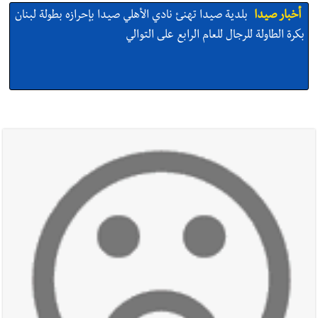
أخبار صيدا
بلدية صيدا تهنئ نادي الأهلي صيدا بإحرازه بطولة لبنان
بكرة الطاولة للرجال للعام الرابع على التوالي
أخبار صيدا
بالصور: رئيسا بلديتي صيدا وصور يشاركان في ورشة
تقنية حول الحد من النفايات البحرية وشباك الصيد المهملة
أخبار صيدا
عمر مرجان يتصل برئيس النادي الرياضي مهنئا بإحراز
البطولة
أخبار صيدا
مؤسسة مياه لبنان الجنوبي : انخفاض التغذية بالمياه
في صيدا نتيجة الانقطاع المتكرر لخط الخدمات الكهربائي