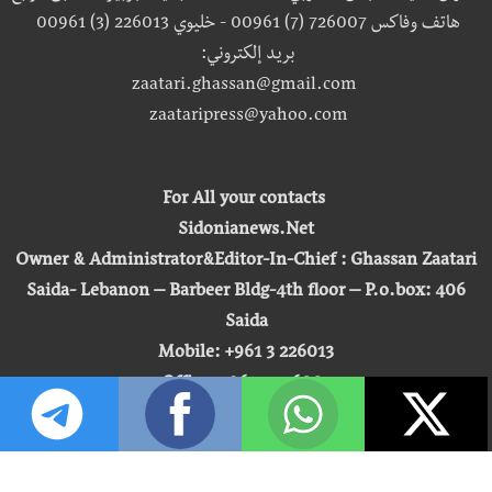
هاتف وفاكس 726007 (7) 00961 - خليوي 226013 (3) 00961
بريد إلكتروني:
zaatari.ghassan@gmail.com
zaataripress@yahoo.com
For All your contacts
Sidonianews.Net
Owner & Administrator&Editor-In-Chief : Ghassan Zaatari
Saida- Lebanon – Barbeer Bldg-4th floor – P.o.box: 406
Saida
Mobile: +961 3 226013
Office: +961 7 726007
Email:
zaatari.ghassan@gmail.com
zaataripress@yahoo.com