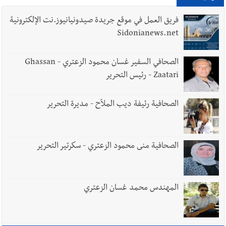
فكيف أقرّت الزيادة؟
فريق العمل في موقع جريدة صيدونيانيوز.نت الإلكترونية
Sidonianews.net
أخبار لبنان
مواجهة مؤجّلة لنزاع طويل
الصحافي السفير غسان محمود الزعتري - Ghassan
Zaatari - رئيس التحرير
الصحافية رئيفة ديب الملاّح - مديرة التحرير
العالم العربي
رجل الاعمال الاماراتي خلف الحبتور : 112 شهيداً
شُيّعوا في ‫غزة‬ بعد أن بقوا تحت الأنقاض منذ عام 2023: أيُعقل أن
يبقى الشعب الفلسطيني يعيش كل هذا الألم؟ وإلى متى تستمر هذه
الصحافية منى محمود الزعتري - سكرتير التحرير
المعاناة التي تمزق القلوب والضمائر؟
المهندس محمد غسان الزعتري