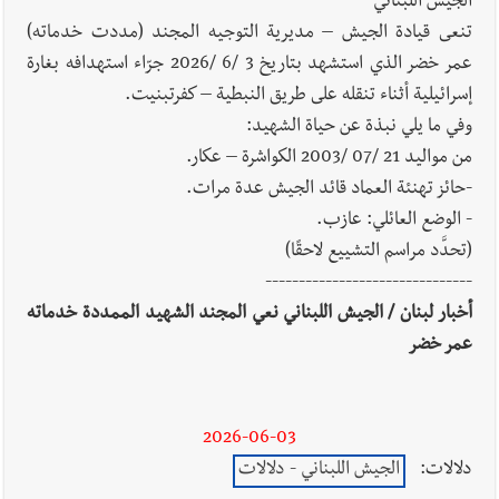
الجيش اللبناني
تنعى قيادة الجيش – مديرية التوجيه المجند (مددت خدماته)
أخبار لبنان
الجيش اللبناني : إصابة أحد العسكريين بجروح طفيفة
عمر خضر الذي استشهد بتاريخ 3 /6 /2026 جرّاء استهدافه بغارة
نتيجة استهداف إسرائيلي معادٍ لجرافة للجيش في بلدة المنصوري -
إسرائيلية أثناء تنقله على طريق النبطية – كفرتبنيت.
صور
وفي ما يلي نبذة عن حياة الشهيد:
من مواليد 21 /07 /2003 الكواشرة – عكار.
-حائز تهنئة العماد قائد الجيش عدة مرات.
أخبار لبنان
مسيّرة أسرائيلية القت قنبلة صوتية باتجاه جرافة للجيش
- الوضع العائلي: عازب.
اللبناني خلال عملها في المنصوري ومعلومات أولية عن اصابة أحد
(تحدَّد مراسم التشييع لاحقًا)
العسكريين
-------------------------------
أخبار لبنان / الجيش اللبناني نعي المجند الشهيد الممددة خدماته
العالم العربي
رجل الاعمال الاماراتي خلف الحبتور : 112 شهيداً
عمر خضر
شُيّعوا في ‫غزة‬ بعد أن بقوا تحت الأنقاض منذ عام 2023: أيُعقل أن
يبقى الشعب الفلسطيني يعيش كل هذا الألم؟ وإلى متى تستمر هذه
المعاناة التي تمزق القلوب والضمائر؟
2026-06-03
أخبار صيدا
بلدية صيدا : حجز مركبتي توكتوك وتغريم صاحبهما
دلالات:
الجيش اللبناني - دلالات
بسبب الإزعاج الصوتي