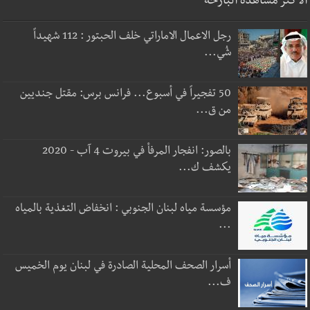
الأكثر مشاهدة البارحة
رجل الاعمال الاماراتي خلف الحبتور : 112 شهيداً
شُي...
50 تفجيراً في أسبوع... فرانس برس: مقتل جنديين
من ق...
بالصور: انفجار المرفأ في بيروت 4 آب - 2020
يكشف ك...
مؤسسة مياه لبنان الجنوبي : انخفاض التغذية بالمياه
...
أسرار الصحف المحلية الصادرة في لبنان يوم الخميس
ف...