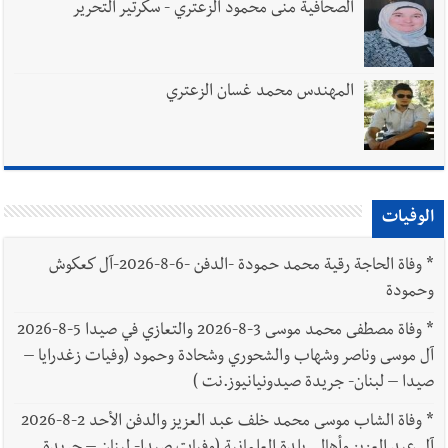
الصحافية منى محمود الزعتري - سكرتير التحرير
المهندس محمد غسان الزعتري
الوفيات
*
وفاة الحاجة رقية محمد حمودة -الدفن -6-8-2026-آل كعكوش
وحمودة
*
وفاة مصطفى محمد موسى 3-8-2026 والتعازي في صيدا 5-8-2026
آل موسى وناصر وشهاب والشحوري وشحادة وحمود (وفيات زغدرايا –
صيدا – لبنان- جريدة صيدونيانيوز.نت )
*
وفاة الشاب موسى محمد خلف عبد العزيز والدفن الأحد 2-8-2026