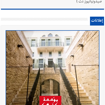
صيدونيانيوز.نت )
إعلانات