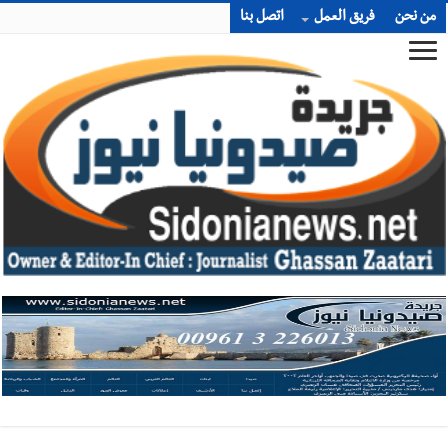
من نحن
فريق العمل
اتصل بنا
أخبار صيدا
بلدية صيدا : حجز مركبتي توكتوك وتغريم صاحبهما