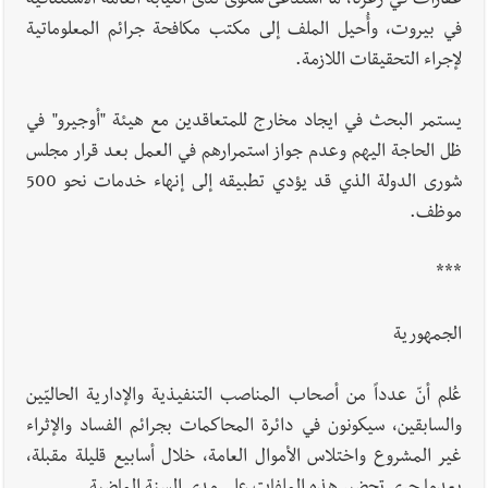
عقارات في زغرتا، ما استدعى شكوى لدى النيابة العامة الاستئنافية
الطاولة بإحرازه لقباً ثانٍياً للسيدات بعد رابعٍ للرجال
في بيروت، وأُحيل الملف إلى مكتب مكافحة جرائم المعلوماتية
لإجراء التحقيقات اللازمة.
يستمر البحث في ايجاد مخارج للمتعاقدين مع هيئة "أوجيرو" في
ظل الحاجة اليهم وعدم جواز استمرارهم في العمل بعد قرار مجلس
شورى الدولة الذي قد يؤدي تطبيقه إلى إنهاء خدمات نحو 500
موظف.
***
الجمهورية
عُلم أنّ عدداً من أصحاب المناصب التنفيذية والإدارية الحاليّين
والسابقين، سيكونون في دائرة المحاكمات بجرائم الفساد والإثراء
غير المشروع واختلاس الأموال العامة، خلال أسابيع قليلة مقبلة،