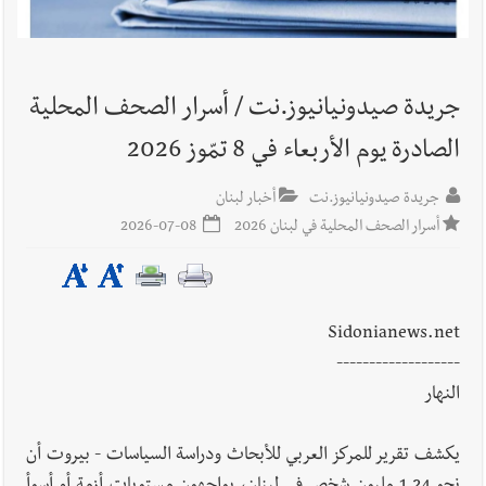
أخبار صيدا
بالصور: رئيسا بلديتي صيدا وصور يشاركان في ورشة
تقنية حول الحد من النفايات البحرية وشباك الصيد المهملة
جريدة صيدونيانيوز.نت / أسرار الصحف المحلية
الصادرة يوم الأربعاء في 8 تمّوز 2026
أخبار لبنان
بهية الحريري تقدم بإسم الرئيس سعد الحريري التعازي
بوفاة الراحل ميشال معلولي
جريدة صيدونيانيوز.نت
أخبار لبنان
أسرار الصحف المحلية في لبنان 2026
2026-07-08
أخبار لبنان
الجيش اللبناني : إصابة أحد العسكريين بجروح طفيفة
نتيجة استهداف إسرائيلي معادٍ لجرافة للجيش في بلدة المنصوري -
Sidonianews.net
صور
-------------------
النهار
أخبار لبنان
مسيّرة أسرائيلية القت قنبلة صوتية باتجاه جرافة للجيش
اللبناني خلال عملها في المنصوري ومعلومات أولية عن اصابة أحد
يكشف تقرير للمركز العربي للأبحاث ودراسة السياسات - بيروت أن