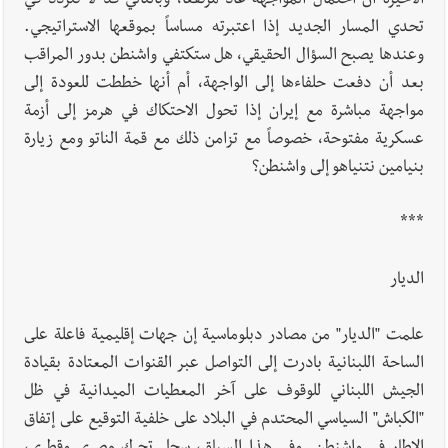
الأخيرة أن احتمال المواجهة عاد مرتفعاً، وبالتالي قد لا تتردد في
تحدي المسار الجديد إذا اعتبرته مساساً بموقعها الاستراتيجي.
وعندها يصبح السؤال الحقيقي، هل ستكتفي واشنطن بدور المراقب
بعد أن دفعت حلفاءها إلى الواجهة، أم أنها خططت للعودة إلى
مواجهة مباشرة مع إيران إذا تحول الاحتكاك في هرمز إلى أزمة
عسكرية مفتوحة، خصوصاً مع تزامن ذلك مع قمة الناتو ومع زيارة
بنيامين نتنياهو إلى واشنطن؟
***
الديار
علمت "الديار" من مصادر دبلوماسية إن جهات إقليمية فاعلة على
الساحة اللبنانية بادرت إلى التواصل عبر القنوات المعتادة بقيادة
الجيش اللبناني للوقوف على آخر المعطيات الميدانية في ظل
"الكباش" السياسي المحتدم في البلاد على خلفية التوقيع على إتفاق