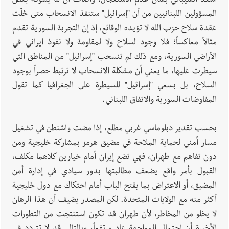
أسعد الشيباني بشأن عدم الاستعجال، وأضاف أن ما يسوقه بعض
المسؤولين اللبنانيين من أن "إسرائيل" ستنفذ الانسحاب متى حُلّت
عقدة سلاح حزب الله لا تؤيده الوقائع، إذ إن التجربة السورية تقدم
مثالاً معاكساً؛ فلا وجود لسلاح ولا لمقاومة ولا نفوذ ايراني في
الأراضي السورية، ومع ذلك لم تنسحب "إسرائيل" من المناطق التي
سيطرت عليها، ما يعني أن مشكلة الانسحاب لا ترتبط حصراً بوجود
السلاح، بل بسعي "إسرائيل" للسيطرة على الجغرافيا كما تقول
المفاوضات السورية والاتفاق اللبناني.
بحسب تقدير دبلوماسي غربي مطلع، إذا مضت واشنطن في تشغيل
مسار أمني لحماية الملاحة في مضيق هرمز بمشاركة خليجية ومن
دون تفاهم مع طهران، فهي تضع إيران أمام خيارين كلاهما مكلف،
القبول بأمر واقع يضعف مطالبتها بدور سيادي في إدارة أمن
المضيق، أو الاعتراض بما يفتح الباب أمام احتكاك مع دول خليجية
أكثر منه مع الولايات المتحدة. لكن المصدر يضيف أن هذا الرهان
لا يخلو من المخاطر، لأن طهران قد تكون استنتجت من التطورات