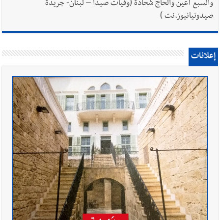
والسبع أعين والحاج شحادة (وفيات صيدا – لبنان- جريدة
صيدونيانيوز.نت )
إعلانات