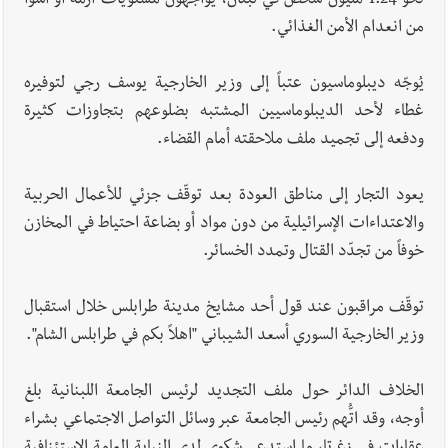
العسكريين
نحو 1.24 مليون شخص في لبنان، يواجهون مستويات أزمة أو أسوأ
من انعدام الأمن الغذائي.
أخبار لبنان
بسام طليس : نرفض فرض ضريبة جديدة على
يُوجّه ديبلوماسيون عتباً إلى وزير الخارجية يوسف رجي لتوفيره
المحروقات تحت شعار حماية البيئة والأولوية اليوم للتخفيف من
غطاء لأحد الديبلوماسيين المشتبه بضلوعهم بتجاوزات كثيرة
معاناة المواطنين
ودفعه إلى تجميد ملف ملاحقته أمام القضاء.
أخبار لبنان
الرئيس بري يدعو الى جلسة عامة في 11 و12 الحالي
يعود التجار إلى مناطق العودة بعد توقّف جزئي للأعمال الحربية
والاعتداءات الإسرائيلية من دون مواد أو بضاعة احتياط في المخازن
خوفاً من تجدّد القتال وتمدد الخسائر.
توقّف مراقبون عند قول أحد مشايخ مدينة طرابلس خلال استقبال
العالم العربي
رجل الاعمال الاماراتي خلف الحبتور : 112 شهيداً
وزير الخارجية السوري أسعد الشيباني "اهلاً بكم في طرابلس الشام".
شُيّعوا في ‫غزة‬ بعد أن بقوا تحت الأنقاض منذ عام 2023: أيُعقل أن
يبقى الشعب الفلسطيني يعيش كل هذا الألم؟ وإلى متى تستمر هذه
الخلاف الدائر حول ملف التجديد لرئيس الجامعة اللبنانية بلغ
المعاناة التي تمزق القلوب والضمائر؟
أوجه، وقد اتُّهم رئيس الجامعة عبر وسائل التواصل الاجتماعي بشراء
أخبار صيدا
بالصور : الأهلي صيدا يتربع على عرش بطولة لبنان بكرة