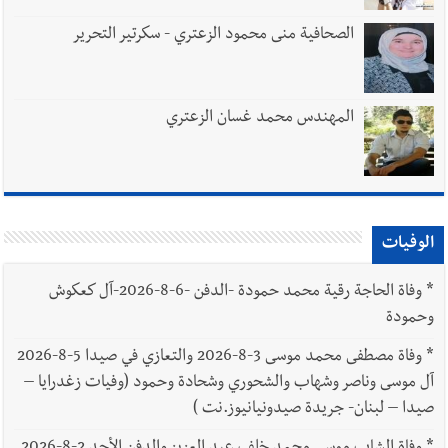
الصحافية منى محمود الزعتري - سكرتير التحرير
المهندس محمد غسان الزعتري
الوفيات
*
وفاة الحاجة رقية محمد حمودة -الدفن -6-8-2026-آل كعكوش
وحمودة
*
وفاة مصطفى محمد موسى 3-8-2026 والتعازي في صيدا 5-8-2026
آل موسى وناصر وشهاب والشحوري وشحادة وحمود (وفيات زغدرايا –
صيدا – لبنان- جريدة صيدونيانيوز.نت )