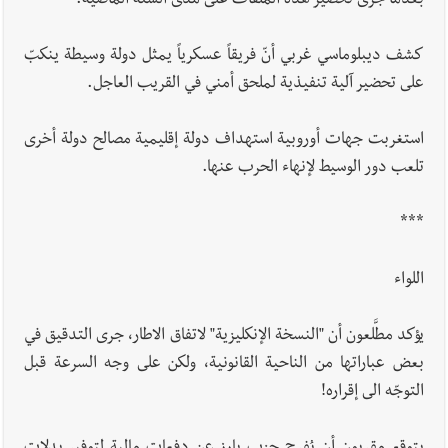
بعدما جرى تحضير هذه الملفات على مدى السنة الماضية.
كشف ديبلوماسي غربي أنّ فريقاً عسكرياً يمثل دولة وسيطة ينكبّ
على تحضير آلية تنفيذية لملحق أمني في القريب العاجل.
استغربت جهات أوروبية استهداف دولة إقليمية مصالح دولة أخرى
تلعب دور الوسيط لإنهاء الحرب عنها.
***
اللواء
يؤكد مطَّلعون أن "النسخة الإنكليزية" لاتفاق الاطار، جرى التدقيق في
بعض عباراتها من الناحية القانونية، ولكن على وجه السرعة قبل
التوجّه الى إقراره!