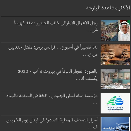
الأكثر مشاهدة البارحة
رجل الاعمال الاماراتي خلف الحبتور : 112 شهيداً
شُي...
50 تفجيراً في أسبوع... فرانس برس: مقتل جنديين
من ق...
بالصور: انفجار المرفأ في بيروت 4 آب - 2020
يكشف ك...
مؤسسة مياه لبنان الجنوبي : انخفاض التغذية بالمياه
...
أسرار الصحف المحلية الصادرة في لبنان يوم الخميس
ف...