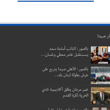
ار صيدا
بالصور : النائب أسامة سعد
يسستقبل عامر معطي وغسان...
بالصور : الأهلي صيدا يتربع على
عرش بطولة لبنان بك...
عمر مرجان يطلق أكاديمية نادي
الحرية لكرة القدم