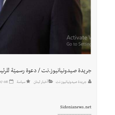
مؤتمر اقتصادي يتم العمل عليه في واشنطن
أخبار لبنان
مفكرة النشاطات الرسمية المقررة في لبنان ليوم ال
جريدة صيدونيانيوز.نت / دعوة رسميّة للرئي
جريدة صيدونيانيوز.نت
أخبار لبنان
سياسة
2026-07-08
Sidonianews.net