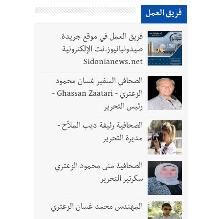
فريق العمل
فريق العمل في موقع جريدة
لقديمة
صيدونيانيوز.نت الإلكترونية
Sidonianews.net
الصحافي السفير غسان محمود
الزعتري - Ghassan Zaatari -
رئيس التحرير
الصحافية رئيفة ديب الملاّح -
مديرة التحرير
الصحافية منى محمود الزعتري -
سكرتير التحرير
المهندس محمد غسان الزعتري
 تعيينات ورد 4 قوانين وزيادات الغلاء| الرئيس عون شدد على تفهم ترامب واردوغان لوضع لبنان وكشف عن