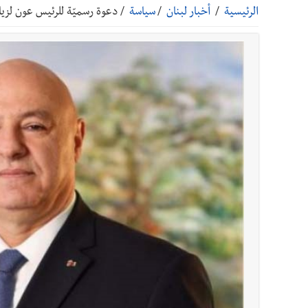
الرئيسية
/
أخبار لبنان
/
سياسة
/
دعوة رسميّة للرئيس عون لزيا
أخبار صيدا
بلدية صيدا ومؤسسة الحريري تعقدان الاجتم
أخبار صيدا
بالصور : بلدية صيدا تستقبل السيد محمد زي
أخبار صيدا
عمر مرجان يطلق أكاديمية نادي الحرية لكرة 
أخبار لبنان
ليلة سقوط رياض سلامة... هل ننتظر الحقيق
أخبار لبنان
ثقوب في اقتراح قانون الإعلام
أخبار لبنان
هكذا خبأت إسرائيل شيطان التفاصيل !
أخبار لبنان