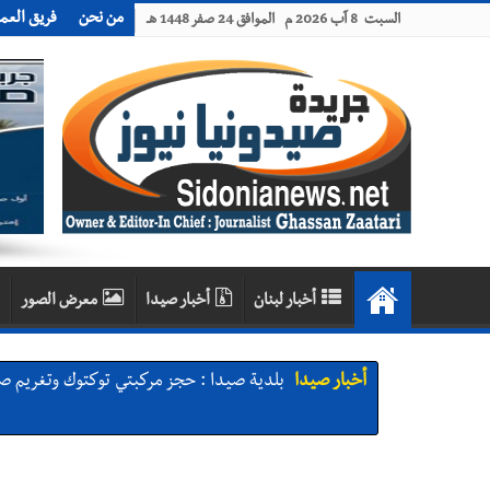
من نحن
فريق العم
السبت 8 آب 2026 م الموافق 24 صفر 1448 هـ
أخبار لبنان
أخبار صيدا
معرض الصور
أخبار صيدا
بلدية صيدا : حجز مركبتي توكتوك وتغريم ص
أخبار صيدا
We are hiring in Saida - Apply now before 14 august ...مطلوب موظفة للعمل في الأك