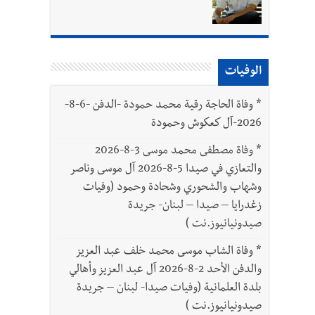
واطنين
الوفيات
بتور : 112 شهيداً شُيّعوا في غزة بعد أن بقوا تحت الأنقاض منذ عام 2023: أيُعقل أن يبقى الشعب الفلسطيني يعيش كل هذا الألم؟ وإلى متى
*
وفاة الحاجة رقية محمد حمودة -الدفن -6-8-
2026-آل كعكوش وحمودة
*
وفاة مصطفى محمد موسى 3-8-2026
والتعازي في صيدا 5-8-2026 آل موسى وناصر
وشهاب والشحوري وشحادة وحمود (وفيات
زغدرايا – صيدا – لبنان- جريدة
صيدونيانيوز.نت )
*
وفاة الشاب موسى محمد خلف عبد العزيز
والدفن الأحد 2-8-2026 آل عبد العزيز وأهالي
بلدة العلمانية (وفيات صيدا- لبنان – جريدة
صيدونيانيوز.نت )