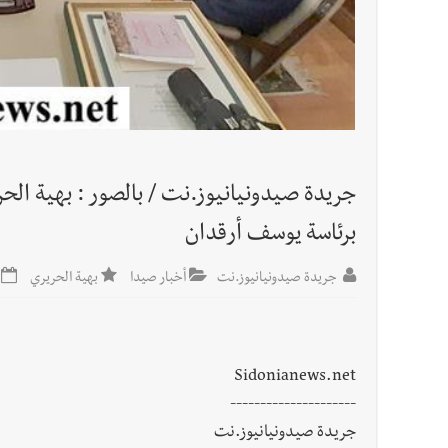
أخبار لبنان
بسام طليس : نرفض فرض ضريبة جديدة على ال
العالم العربي
تستمر هذه المعاناة التي تمزق القلوب والضمائر؟
جريدة صيدونيانيوز.نت / بالصور : بهية الحر
برئاسة يوسف أرقدان
جريدة صيدونيانيوز.نت
أخبار صيدا
بهية الحريري
Sidonianews.net
---------------------
جريدة صيدونيانيوز.نت