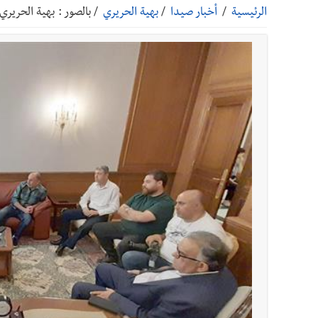
الرئيسية
/
أخبار صيدا
/
بهية الحريري
/
بالصور : بهية الحريري
أخبار صيدا
عمر مرجان يطلق أكاديمية نادي الحرية لكرة 
أخبار صيدا
بالصور : الأهلي صيدا يتربع على عرش بطولة لبنا
أخبار صيدا
بالصور : النائب أسامة سعد يسستقبل عامر
تعارف
أخبار لبنان
مؤسسة مياه لبنان الجنوبي : جيش العدوالاس
أخبار لبنان
بهية الحريري تقدم بإسم الرئيس سعد الحريري
أخبار لبنان
الجيش اللبناني : إصابة أحد العسكريين بجر
أخبار لبنان
مسيّرة أسرائيلية القت قنبلة صوتية باتجاه 