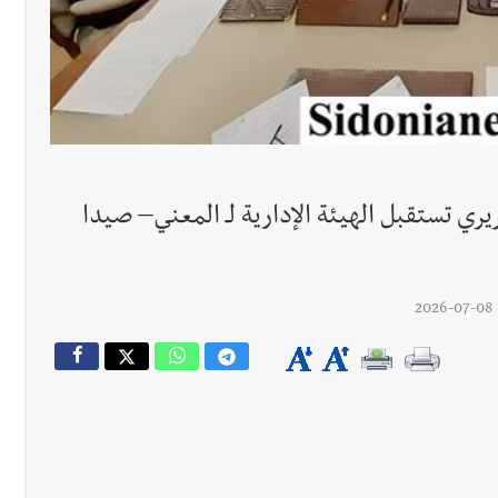
محروقات تحت شعار حماية البيئة والأولوية اليوم للتخفيف من معاناة الم
رجل الاعمال الاماراتي خلف الح‫‬
يري تستقبل الهيئة الإدارية لـ المعني– صيدا
2026-07-08