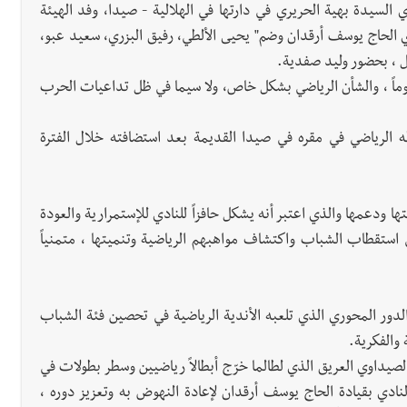
لسيدة بهية الحريري في دارتها في الهلالية - صيدا، وفد الهيئة
دي الحاج يوسف أرقدان وضم" يحيى الألطي، رفيق البزري، سعيد عبو،
 ، بحضور وليد صفدية.
موماً ، والشأن الرياضي بشكل خاص، ولا سيما في ظل تداعيات الحرب
 الرياضي في مقره في صيدا القديمة بعد استضافته خلال الفترة
ا ودعمها والذي اعتبر أنه يشكل حافزاً للنادي للإستمرارية والعودة
 استقطاب الشباب واكتشاف مواهبهم الرياضية وتنميتها ، متمنياً
دور المحوري الذي تلعبه الأندية الرياضية في تحصين فئة الشباب
والفكرية.
لصيداوي العريق الذي لطالما خرّج أبطالاً رياضيين وسطر بطولات في
 النادي بقيادة الحاج يوسف أرقدان لإعادة النهوض به وتعزيز دوره ،