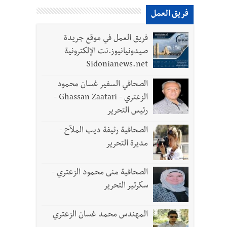
فريق العمل
فريق العمل في موقع جريدة
صيدونيانيوز.نت الإلكترونية
Sidonianews.net
 سعد والنقيب في أمن الدولة أحمد حسين في زيارة
الصحافي السفير غسان محمود
الزعتري - Ghassan Zaatari -
رئيس التحرير
الصحافية رئيفة ديب الملاّح -
مديرة التحرير
الصحافية منى محمود الزعتري -
- صور
سكرتير التحرير
المهندس محمد غسان الزعتري
د العسكريين