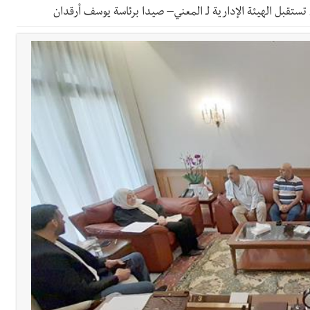
 تستقبل الهيئة الإدارية لـ المعني– صيدا برئاسة يوسف أرقدان
القدم
ن بكرة الطاولة بإحرازه لقباً ثانٍياً للسيدات بعد رابعٍ للرجال
 معطي وغسان دالي بلطه في الذكرى الرابعة والعشرين لغياب مصطفى معروف
رائيلي يستهدف فرق المؤسسة أثناء عملهم في عيتا الجبل
 التعازي بوفاة الراحل ميشال معلولي
وح طفيفة نتيجة استهداف إسرائيلي معادٍ لجرافة للجيش في بلدة المنصوري 
جرافة للجيش اللبناني خلال عملها في المنصوري ومعلومات أولية عن اصابة أح