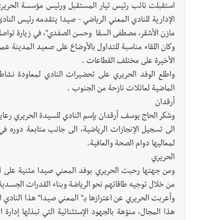
استقبلت نائب رئيس تيار المستقبل ورئيس مؤسسة الحريري ا
الإدارية للنادي المعني الرياضي - صيدا يتقدمه رئيس النا
مازن الأشقر، مصطفى السقا وحسن الصفدي"، في زيارة تواصل
وكان اللقاء مناسبة للتداول بالأوضاع على صعيد المدينة ع
الأخيرة على مختلف القطاعات .
واطلع الوفد الحريري على تحضيرات النادي لمعاودة نشاطه
الماضية لعائلات نازحة من الجنوب .
أرقدان
وشكر الحاج يوسف أرقدان بإسم النادي للسيدة الحريري رعايته
الى تسجيل الإنجازات الرياضية، الى جانب متابعة دوره في
لمعاليها دوام الصحة والعافية.
الحريري
ومن جهتها رحبت الحريري بوفد المعني صيدا مثنية على ال
من خلال توجيه طاقاتهم نحو الرياضة وبناء القدرات الجسدية 
وأعربت الحريري عن اعتزازها بـ" المعني صيدا" هذا النادي ا
هذا المجال، منوّهة بالجهود الإستثنائية التي تبذلها إدارة