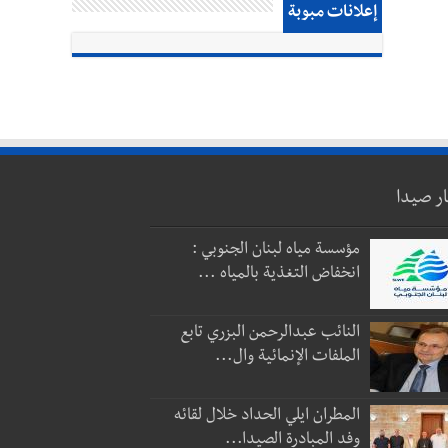
إعلانات مبوبة
ار صيدا
مؤسسة مياه لبنان الجنوبي :
انخفاض التغذية بالمياه ...
النائب عبدالرحمن البزري تابع
الملفات الإنمائية وال...
المطران ايلي الحداد خلال لقائه
وفد المبادرة الصيدا...