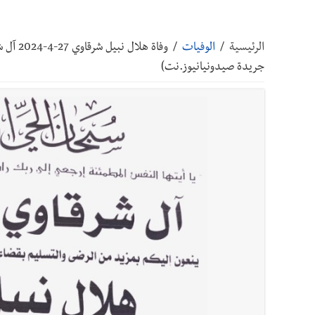
أخبار صيدا
مفرزة صيدا القضائية توقف ثلاثة أشخاص بج
الرئيسية
/
الوفيات
/
وفاة ه
أخبار صيدا
مرفأ صيدا.. إمكانيات كبيرة وعائدات ضخمة
جريدة صيدونيانيوز.نت)
أخبار صيدا
المهندس محمد دندشلي : صيدا 2027 : فلنجعلها قصة يرويها لبنان تؤسس للمستقبل لا سنة نحتفل بها ثم نطويها
أخبار صيدا
طنبوريت -قضاء صيدا تفتتح مهرجاناتها الصيفية بدعوة من بلديتها الخميس ٦-٨-٢٠٢٦ مع الفن
أخبار لبنان
الطقس غدا صيفي معتاد والحرارة ضمن معدلا
أخبار لبنان
إنفجار مرفأ أم إنفجار دولة؟... كيف نحمي لب
أخبار لبنان
راتب النائب من 3 آلاف إلى 5 آلاف دولار شهرياً... فكيف أقرّت الزيادة؟