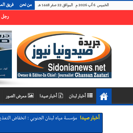
من نحن
فريق الع
الخميس 6 آب 2026 م الموافق 22 صفر 1448 هـ
رجل الاعمال الاماراتي خلف الحبتور : 112 شهيداً شُيّعوا في ‫غزة‬ بعد أن بقوا تحت الأنقاض منذ عام 2023: أيُعقل أن يبقى الشعب الفلسطيني يعيش كل هذا الألم؟ وإلى متى تستمر هذه المعاناة التي تمزق القلوب والضمائر؟
أخبار لبنان
أخبار صيدا
معرض الصور
أخبار صيدا
مؤسسة مياه لبنان الجنوبي : انخفاض التغذية