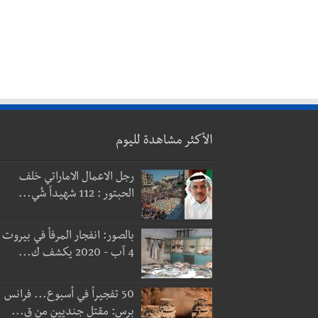
الأكثر مشاهدة لليوم
رجل الاعمال الاماراتي خلف
الحبتور : 112 شهيداً شُي...
بالصور: انفجار المرفأ في بيروت
4 آب - 2020 يكشف ك...
50 تفجيراً في أسبوع... فرانس
برس: مقتل جنديين من ق...