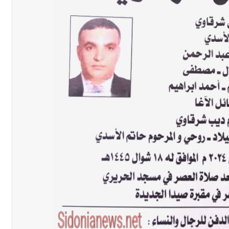
 للمفاوضات ... أيّ نتائج حاسمة؟
رجل الاعمال الاماراتي خلف الح‫‬
 قوية... وإعلام إيراني: الاتّفاق مع عُمان مؤجّل ما دامت التهديدات مستمر