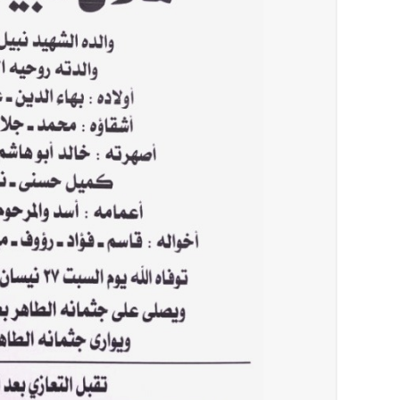
أخبار لبنان
مواجهة مؤجّلة لنزاع طويل
أخبار لبنان
اجتماعات روما : هذا ما أكدته مصادر مواكبة
العالم العربي
تستمر هذه المعاناة التي تمزق القلوب والضمائر؟
أخبار العالم
الرئيس الأميركي ترامب يحذّر إيران من ضربة