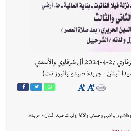
جريدة صيدونيانيوز.نت / وفاة هلال نبيل شرقاوي 27-4-2024 آل شرقاوي والأسدي
يدا لبنان - جريدة صيدونيانيوز.نت)
 آل شرقاوي والأسدي وأبوهاشم وإبراهيم وحسنى والآغا (وفيات صيدا لبنان - جريدة