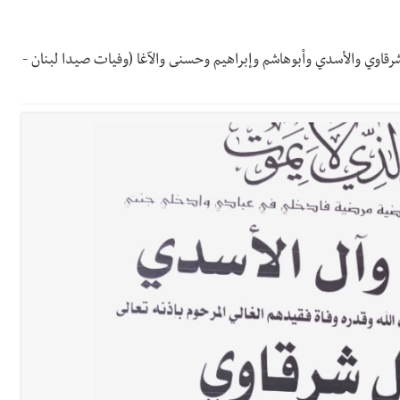
رائم استدراج وابتزاز واعتداء جنسي على قاصر
لال نبيل شرقاوي 27-4-2024 آل شرقاوي والأسدي وأبوهاشم وإبراهيم وحسنى والآغا (وفيات صيدا لبنان -
 في واقع مأزوم!
ان المميز أدهم شلهوب وبرنامج حافل وسهرات ممتعة...شاركونا الفرحة
تها الموسمية
نان؟