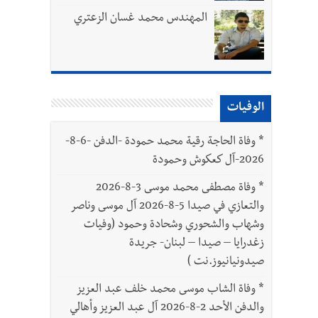
المهندس محمد غسان الزعتري
الوفيات
بتور : 112 شهيداً شُيّعوا في غزة بعد أن بقوا تحت الأنقاض منذ عام 2023: أيُعقل أن يبقى الشعب الفلسطيني يعيش كل هذا الألم؟ وإلى متى
*
وفاة الحاجة رقية محمد حمودة -الدفن -6-8-
2026-آل كعكوش وحمودة
ّة
*
وفاة مصطفى محمد موسى 3-8-2026
والتعازي في صيدا 5-8-2026 آل موسى وناصر
وشهاب والشحوري وشحادة وحمود (وفيات
زغدرايا – صيدا – لبنان- جريدة
صيدونيانيوز.نت )
*
وفاة الشاب موسى محمد خلف عبد العزيز
والدفن الأحد 2-8-2026 آل عبد العزيز وأهالي