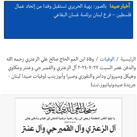
أخبار صيدا
بالصور: بهية الحريري تستقبل وفدا من إتحاد عمال
فلسطين – فرع لبنان برئاسة غسان البقاعي
أخبار صيدا
بالصور : من القلب إلى القلب : إنقاذ حياة طفلين في
مستشفى حمود الجامعي بصيدا بهبة إنسانية روتارية لعمليات قلب
الرئيسية
/
الوفيات
/
وفاة ابن العم الحاج صالح علي الزعتري رحمه الله
الأطفال تكريماً لذكرى منير جبرعبر Gift of Life Lebanon
والدفن عصر السبت ٢٧-٧-٢٠٢٤ آل الزعتري والقمبر جي وعنتر ومكاوي
وهيكل وسيروان ودامر والنقوزي وصبرا وأبوزينب (وفيات صيدا لبنان -
أخبار صيدا
وفد المبادرة الصيداوية لرفع المظلومية زار النائب
جريدة صيدونيانيوز.نت)
الدكتورة غادة أيوب في منزلها
أخبار صيدا
بالصور: لأوّل مرّة ما منكون سوا… معرض أرشيفي خاص
تحية من صيدا إلى الفنان المبدع الراحل زياد الرحباني: |إحتفالية
تكريمية في مركز معروف سعد الثقافي برعاية شركة الروان