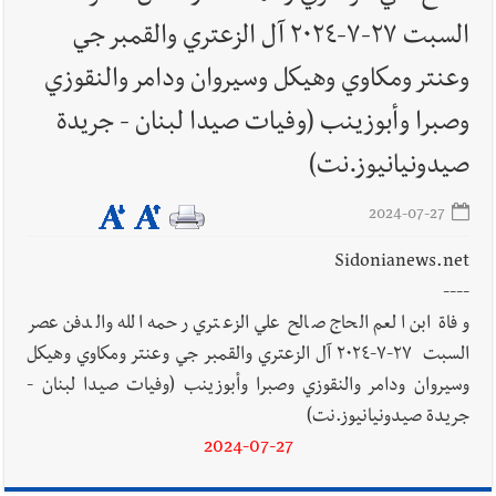
مرج بسري در
السبت ٢٧-٧-٢٠٢٤ آل الزعتري والقمبر جي
وعنتر ومكاوي وهيكل وسيروان ودامر والنقوزي
أخبار لبنان
الظروف تدفع إلى الحرب لا التفاوض
وصبرا وأبوزينب (وفيات صيدا لبنان - جريدة
صيدونيانيوز.نت)
2024-07-27
أخبار لبنان
قراءات ومستجدات ومواقف في لبنان والمنطقة -
Sidonianews.net
الإثنين 10-8-2026: إضراب في القطاع العام ؟ | هل يقاطع لبنان
----
جولة المفاوضات الثامنة؟ | موفد أميركي مهمّ إلى بيروت ؟ |
وفاة ابن العم الحاج صالح علي الزعتري رحمه الله والدفن عصر
إسرائيل توسّع حربها على لبنان بالحرائق والتفجيرات؟
السبت ٢٧-٧-٢٠٢٤ آل الزعتري والقمبر جي وعنتر ومكاوي وهيكل
العالم العربي
إسرائيل أمام ضغوط أميركية لإنهاء القتال على
وسيروان ودامر والنقوزي وصبرا وأبوزينب (وفيات صيدا لبنان -
الجبهات الثلاث
جريدة صيدونيانيوز.نت)
2024-07-27