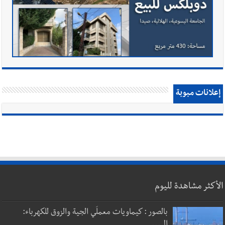
إعلانات مبوبة
الأكثر مشاهدة لليوم
بالصور : كيماويات معملَي الجية والزوق للكهرباء:
إل...