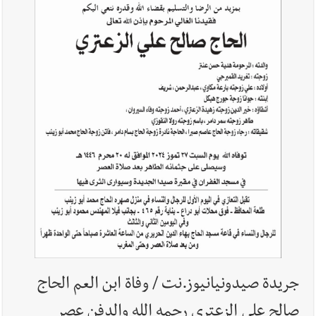
أخبار صيدا
إصابة شاب فلسطيني بطعنات سكين في مخيم عين
الحلوة - في منطقة صيدا وإنقاذه وإتهام إبن عمته ؟
أخبار لبنان
البراكس: بدء تسليم مادتي البنزين والمازوت
أخبار لبنان
الخلاف يتخطّى الانسحاب إلى البنية التحتية... إليكم
ما كشفه مصدرٌ ديبلوماسيّ مطّلع
جريدة صيدونيانيوز.نت / وفاة ابن العم الحاج
أخبار لبنان
بالصور : كيماويات معملَي الجية والزوق للكهرباء: إلى
صالح علي الزعتري رحمه الله والدفن عصر