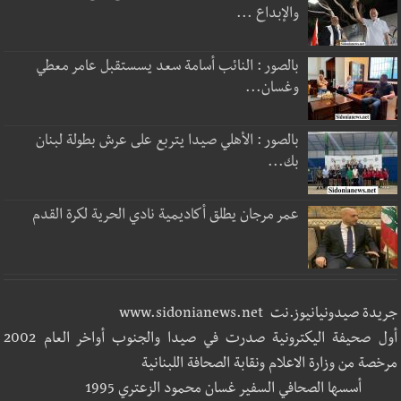
والإبداع ...
بالصور : النائب أسامة سعد يسستقبل عامر معطي
وغسان...
بالصور : الأهلي صيدا يتربع على عرش بطولة لبنان
بك...
عمر مرجان يطلق أكاديمية نادي الحرية لكرة القدم
جريدة صيدونيانيوز.نت www.sidonianews.net
أول صحيفة اليكترونية صدرت في صيدا والجنوب أواخر العام 2002
مرخصة من وزارة الاعلام ونقابة الصحافة اللبنانية
أسسها الصحافي السفير غسان محمود الزعتري 1995