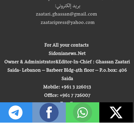
بريد إلكتروني:
zaatari.ghassan@gmail.com
zaataripress@yahoo.com
For All your contacts
Sidonianews.Net
Owner & Administrator&Editor-In-Chief : Ghassan Zaatari
Saida- Lebanon – Barbeer Bldg-4th floor – P.o.box: 406
Saida
Mobile: +961 3 226013
Office: +961 7 726007
Email:
zaatari.ghassan@gmail.com
zaataripress@yahoo.com