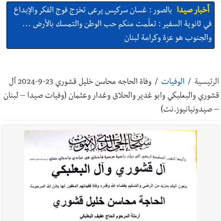
أخبار صيدا
بالصور : غسان سركيس يرعى تخرّج فوج الفكر والإبداع
في ثانوية السفير : تعلّمت منكم حب الوطن والتمسك بالأرض ...
والجنوب هو عزة وكرامة لبنان
أخبار صيدا
المهندس محمد السعودي يستقبل المختارين بعاصيري
والبيلاني
الرئيسية
/
الوفيات
/
وفاة الحاجه محاسن خليل قشوري 23-9-2024 آل
قشوري والبعلبكي وابو غدير والحلاق وغدار وعثمان (وفيات صيدا – لبنان
أخبار صيدا
بلدية صيدا : حجز مركبتي توكتوك وتغريم صاحبهما
– صيدونيانيوز.نت)
بسبب الإزعاج الصوتي
أخبار صيدا
We are hiring in Saida - Apply now before 14
august ...مطلوب موظفة للعمل في الأكاديمية الدولية لبناء
القدرات -صيدا
أخبار صيدا
بلدية صيدا ومؤسسة الحريري تعقدان الاجتماع
التشاوري الأول للمرصد الحضري