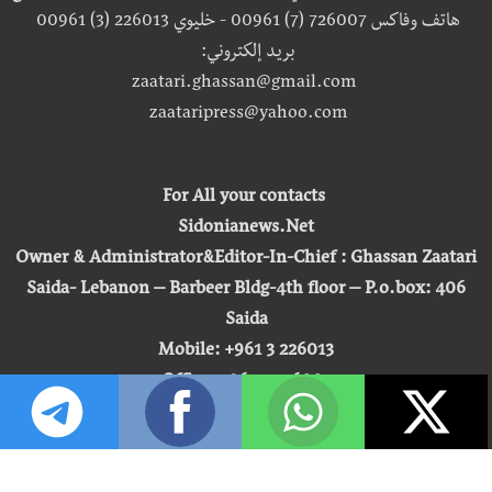
هاتف وفاكس 726007 (7) 00961 - خليوي 226013 (3) 00961
بريد إلكتروني:
zaatari.ghassan@gmail.com
zaataripress@yahoo.com
For All your contacts
Sidonianews.Net
Owner & Administrator&Editor-In-Chief : Ghassan Zaatari
Saida- Lebanon – Barbeer Bldg-4th floor – P.o.box: 406
Saida
Mobile: +961 3 226013
Office: +961 7 726007
Email:
zaatari.ghassan@gmail.com
zaataripress@yahoo.com