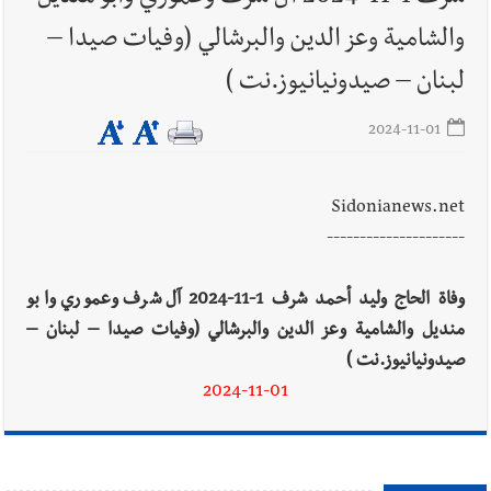
السبت 8-8-2026: لاءات إسرائيل الثلاث تضرب المسار التفاوضي
والشامية وعز الدين والبرشالي (وفيات صيدا –
واتفاق مكة على طاولة الإقليم؟ | استهداف الجيش اللبناني يرفع
منسوب التصعيد الإسرائيلي؟ | الخيام وبنت جبيل خارج التجربة؟
لبنان – صيدونيانيوز.نت )
أخبار لبنان
أسرار الصحف المحلية الصادرة في لبنان ليوم السبت 8-
2024-11-01
8-2026
Sidonianews.net
---------------------
أخبار لبنان
مقدمات نشرات الأخبار المسائية في لبنان ليوم الجمعة
7-8-2026
وفاة الحاج وليد أحمد شرف 1-11-2024 آل شرف وعموري وابو
منديل والشامية وعز الدين والبرشالي (وفيات صيدا – لبنان –
صيدونيانيوز.نت )
2024-11-01