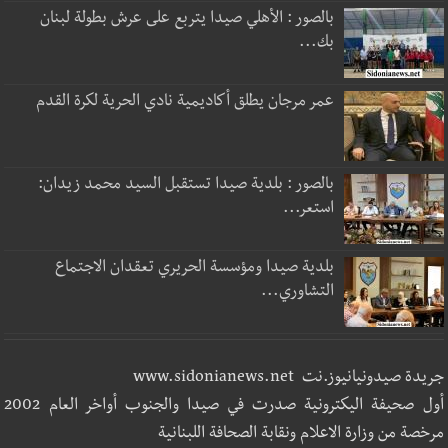
بالصور : الأهلي صيدا يتربع على عرش بطولة لبنان
بك...
عمر مرجان يطلق أكاديمية نادي الحرية لكرة القدم
بالصور : بلدية صيدا تستقبل السيد محمد زيدان:
استعر...
بلدية صيدا ومؤسسة الحريري تعقدان الاجتماع
التشاوري...
جريدة صيدونيانيوز.نت www.sidonianews.net
أول صحيفة اليكترونية صدرت في صيدا والجنوب أواخر العام 2002
مرخصة من وزارة الاعلام ونقابة الصحافة اللبنانية