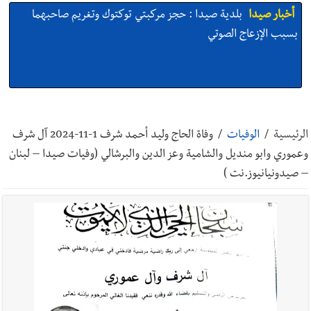
أخبار صيدا
بلدية صيدا : حجز مركبتي توكتوك وتغريم صاحبهما
بسبب الإزعاج الصوتي
أخبار صيدا
We are hiring in Saida - Apply now before 14
august ...مطلوب موظفة للعمل في الأكاديمية الدولية لبناء
الرئيسية
/
الوفيات
/
وفاة الحاج وليد أحمد شرف 1-11-2024 آل شرف
القدرات -صيدا
وعموري وابو منديل والشامية وعز الدين والبرشالي (وفيات صيدا – لبنان
– صيدونيانيوز.نت )
أخبار صيدا
بلدية صيدا ومؤسسة الحريري تعقدان الاجتماع
التشاوري الأول للمرصد الحضري
أخبار صيدا
بالصور : بلدية صيدا تستقبل السيد محمد زيدان:
استعراض شامل لمشاريع وتأكيدٌ على حماية القيمة التراثية للمدينة
القديمة