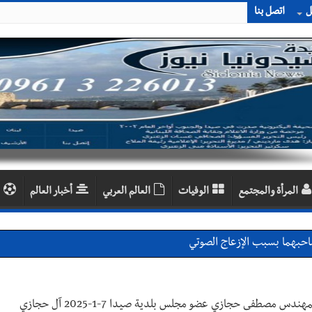
ل
اتصل بنا
المرأة والمجتمع
الوفيات
العالم العربي
أخبار العالم
احبهما بسبب الإزعاج الصوتي
اديمية الدولية لبناء القدرات -صيدا
اع التشاوري الأول للمرصد الحضري
وفاة حنان مصطفى حجازي ابن شقيقها المهندس مصطفى حجازي عضو مجلس بلدية صيدا 7-1-2025 آل حجازي