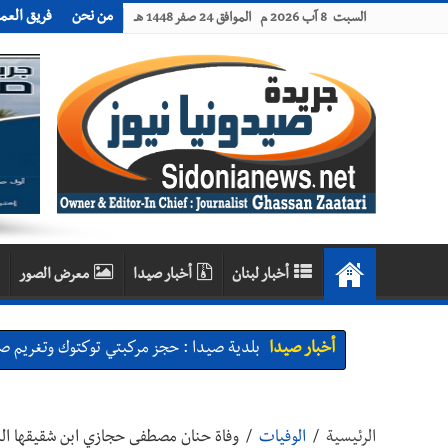
من نحن
فريق العم
السبت 8 آب 2026 م الموافق 24 صفر 1448 هـ
أخبار لبنان
أخبار صيدا
معرض الصور
أخبار صيدا
بلدية صيدا : حجز مركبتي توكتوك وتغريم ص
أخبار صيدا
We are hiring in Saida - Apply now before 14 august ...مطلوب موظفة للعمل في الأك
أخبار صيدا
بلدية صيدا ومؤسسة الحريري تعقدان الاجتم
الرئيسية
/
الوفيات
/