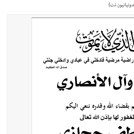
دان: استعراض شامل لمشاريع وتأكيدٌ على حماية القيمة التراثية للمدينة ا
ونيانيوز.نت)
القدم
ستقبل النائب أكرم شهيب الذي شدد على ضرورة التفاف جميع اللبنانيين حو
رائيلي يستهدف فرق المؤسسة أثناء عملهم في عيتا الجبل
 التعازي بوفاة الراحل ميشال معلولي
وح طفيفة نتيجة استهداف إسرائيلي معادٍ لجرافة للجيش في بلدة المنصوري 
جرافة للجيش اللبناني خلال عملها في المنصوري ومعلومات أولية عن اصابة أح