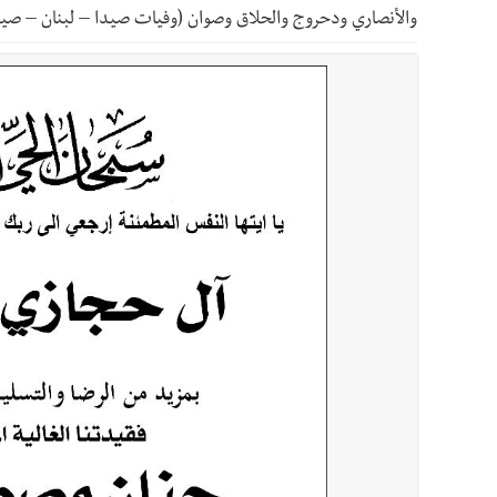
أخبار صيدا
بالصور : بلدية صيدا تستقبل السيد محمد زي
والأنصاري ودحروج والحلاق وصوان (وفيات صيدا – لبنان – صيد
أخبار صيدا
عمر مرجان يطلق أكاديمية نادي الحرية لكرة 
أخبار لبنان
قائد الجيش اللبناني العماد رودولف هيكل ا
أخبار لبنان
مؤسسة مياه لبنان الجنوبي : جيش العدوالاس
أخبار لبنان
بهية الحريري تقدم بإسم الرئيس سعد الحريري
أخبار لبنان
الجيش اللبناني : إصابة أحد العسكريين بجر
أخبار لبنان
مسيّرة أسرائيلية القت قنبلة صوتية باتجاه 