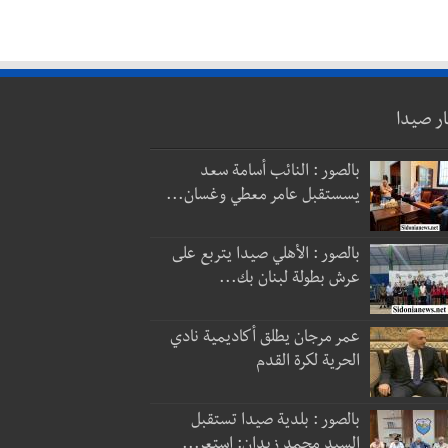
ار صيدا
بالصور : النائب أسامة سعد
يسستقبل عامر معطي وغسان...
بالصور : الأهلي صيدا يتربع على
عرش بطولة لبنان بك...
عمر مرجان يطلق أكاديمية نادي
الحرية لكرة القدم
بالصور : بلدية صيدا تستقبل
السيد محمد زيدان: استعر...