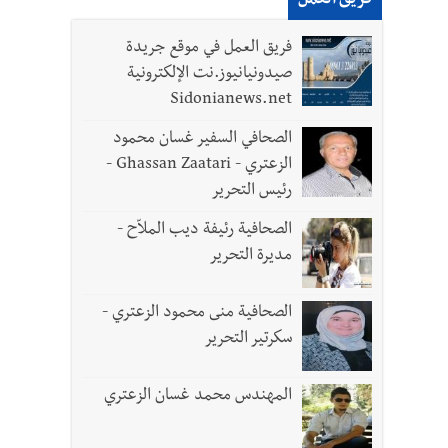
فريق العمل
لقديمة
فريق العمل في موقع جريدة
صيدونيانيوز.نت الإلكترونية
ل الجيش في هذه المرحلة الدقيقة
Sidonianews.net
الصحافي السفير غسان محمود
الزعتري - Ghassan Zaatari -
رئيس التحرير
- صور
الصحافية رئيفة ديب الملاّح -
د العسكريين
مديرة التحرير
الصحافية منى محمود الزعتري -
سكرتير التحرير
المهندس محمد غسان الزعتري