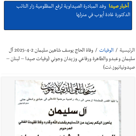
أخبار صيدا
وفد المبادرة الصيداوية لرفع المظلومية زار النائب
الدكتورة غادة أيوب في منزلها
أخبار صيدا
بالصور: لأوّل مرّة ما منكون سوا… معرض أرشيفي خاص
تحية من صيدا إلى الفنان المبدع الراحل زياد الرحباني: |إحتفالية
الرئيسية
/
الوفيات
/
وفاة الحاج يوسف شاهين سليمان 2-4-2025 آل
تكريمية في مركز معروف سعد الثقافي برعاية شركة الروان
سليمان وعبدو والطاهرة ورفاعي وزيدان وجوني (وفيات صيدا – لبنان –
أخبار صيدا
إصابة شاب فلسطيني بطعنات سكين في مخيم عين
صيدونيانيوز.نت)
الحلوة - في منطقة صيدا وإنقاذه وإتهام إبن عمته ؟
أخبار صيدا
بالصور : غسان سركيس يرعى تخرّج فوج الفكر والإبداع
في ثانوية السفير : تعلّمت منكم حب الوطن والتمسك بالأرض ...
والجنوب هو عزة وكرامة لبنان
أخبار صيدا
المهندس محمد زهير السعودي يستقبل المختارين
بعاصيري والبيلاني