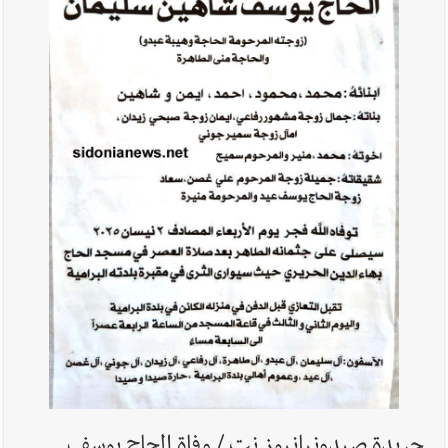
أخبار لبنان
مقدمات نشرات الأخبار المسائية في لبنان ليوم السبت
8-8-2026
أخبار لبنان
خرق إسرائيلي في زوطر الغربية وساتر ترابي قبالة آخر
نقطة للجيش اللبناني
أخبار لبنان
روابط القطاع العام : إضراب الاثنين احتجاجا على
تقسيط المفعول الرجعي
أخبار لبنان
خلفيات توقيف السفير الفلسطيني السابق أشرف دبور:
تداخل السياسة بالقضاء ولبنان قد يسلّمه إلى السلطة
أخبار لبنان
حراك ديبلوماسي للتجديد لـ اليونيفيل .. مسؤول غربي