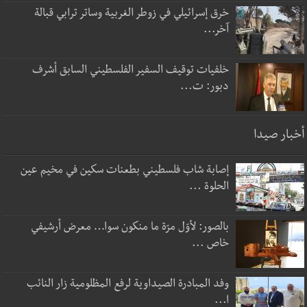
خرق إسرائيلي في زوطر الغربية وساتر ترابي قبالة
آخر...
خلفيات توقيف السفير الفلسطيني السابق أشرف
دبور: ت...
أخبار صيدا
إصابة شاب فلسطيني بطعنات سكين في مخيم عين
الحلوة ...
بالصور: لأوّل مرّة ما منكون سوا… معرض أرشيفي
خاص ...
وفد المبادرة الصيداوية لرفع المظلومية زار النائب
ا...