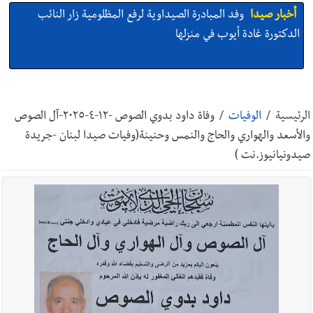
أخبار صيدا
وفد المبادرة الصيداوية لرفع المظلومية زار النائب
الدكتورة غادة أيوب في منزلها
أخبار صيدا
بالصور: لأوّل مرّة ما منكون سوا… معرض أرشيفي خاص
تحية من صيدا إلى الفنان المبدع الراحل زياد الرحباني: |إحتفالية
الرئيسية
/
الوفيات
/
وفاة داود بدوي الصوص -١٢-٤-٢٠٢٥-آل الصوص
تكريمية في مركز معروف سعد الثقافي برعاية شركة الروان
والأسعد والهواري والحاج والنمس وحنينة(وفيات صيدا لبنان -جريدة
أخبار صيدا
إصابة شاب فلسطيني بطعنات سكين في مخيم عين
صيدونيانيوز.نت )
الحلوة - في منطقة صيدا وإنقاذه وإتهام إبن عمته ؟
أخبار صيدا
بالصور : غسان سركيس يرعى تخرّج فوج الفكر والإبداع
في ثانوية السفير : تعلّمت منكم حب الوطن والتمسك بالأرض ...
والجنوب هو عزة وكرامة لبنان
أخبار صيدا
المهندس محمد زهير السعودي يستقبل المختارين
بعاصيري والبيلاني