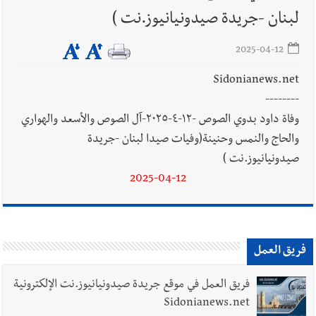
يُحذّر من الفراغ !
لبنان -جريدة صيدونيانيوز.نت )
2025-04-12
Sidonianews.net
--------
وفاة داود بدوي الصوص -١٢-٤-٢٠٢٥-آل الصوص والأسعد والهواري
والحاج والنمس وحنينة(وفيات صيدا لبنان -جريدة
صيدونيانيوز.نت )
2025-04-12
فريق العمل
فريق العمل في موقع جريدة صيدونيانيوز.نت الإلكترونية
Sidonianews.net