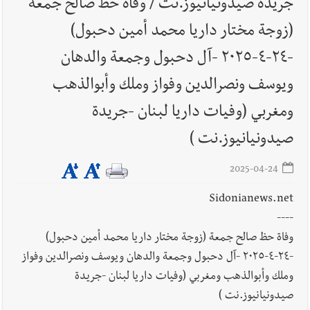
الله؟
جريدة صيدونيانيوز.نت / وفاة حظ صالح جمعة
(زوجة مختار داريا محمد أمين دحبول)
أخبار العالم
الرئيس الأميركي ترامب يحذّر إيران من ضربة قوية...
-٢٤-٤-٢٠٢٥ -آل دحبول وجمعة والدهان
وإعلام إيراني: الاتّفاق مع عُمان مؤجّل ما دامت التهديدات مستمرّة
ويوسف ونصرالدين وفواز وملك وأبوالذهب
ومغربي (وفيات داريا لبنان -جريدة
صيدونيانيوز.نت )
2025-04-24
Sidonianews.net
----
وفاة حظ صالح جمعة (زوجة مختار داريا محمد أمين دحبول)
-٢٤-٤-٢٠٢٥ -آل دحبول وجمعة والدهان ويوسف ونصرالدين وفواز
وملك وأبوالذهب ومغربي (وفيات داريا لبنان -جريدة
صيدونيانيوز.نت )