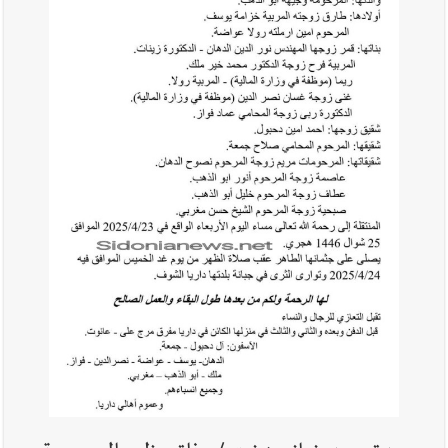
أخبار لبنان
بالصور: الجيش اللبناني تفكيك صواريخ وقنابل طيران
غير منفجرة من مخلفات العدوان الإسرائيلي
أخبار لبنان
الجيش اللبناني : تفجير ذخائر غير منفجرة
أخبار لبنان
الطقس غدا غائم جزئيا مع انخفاض طفيف بالحرارة
جبلا وداخلا
أخبار لبنان
قوى الأمن الداخلي : كمائن لشعبة المعلومات تُسفر عن
توقيف 6 مروّجين وضبط كميات من المخدّرات
أخبار لبنان
جنبلاط: هل أصبحت السلطة اللبنانية تنفذ أوامر رام