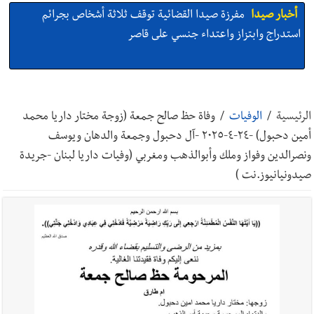
أخبار صيدا
مفرزة صيدا القضائية توقف ثلاثة أشخاص بجرائم
استدراج وابتزاز واعتداء جنسي على قاصر
أخبار صيدا
مرفأ صيدا.. إمكانيات كبيرة وعائدات ضخمة في واقع
مأزوم!
الرئيسية
/
الوفيات
/
وفاة حظ صالح جمعة (زوجة مختار داريا محمد
أمين دحبول) -٢٤-٤-٢٠٢٥ -آل دحبول وجمعة والدهان ويوسف
أخبار صيدا
المهندس محمد دندشلي : صيدا 2027 : فلنجعلها قصة
ونصرالدين وفواز وملك وأبوالذهب ومغربي (وفيات داريا لبنان -جريدة
يرويها لبنان تؤسس للمستقبل لا سنة نحتفل بها ثم نطويها
صيدونيانيوز.نت )
أخبار صيدا
طنبوريت -قضاء صيدا تفتتح مهرجاناتها الصيفية
بدعوة من بلديتها الخميس ٦-٨-٢٠٢٦ مع الفنان المميز أدهم شلهوب
وبرنامج حافل وسهرات ممتعة...شاركونا الفرحة
أخبار صيدا
نادي أشمون الرياضي - صيدا يُحلّق إلى التصفيات
النهائية للدرجة الثالثة .. بثلاثية مستحقة