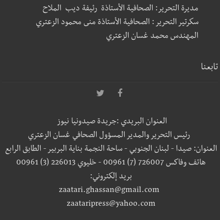
مديرة التحرير: الصحافية الأستاذة رئيفة ديب الملاح
سكرتير التحرير : الصحافية الأستاذة منى محمود الزعتري
المهندس محمد غسان الزعتري
تابعنا
العنوان البريدي :جريدة صيدونيا نيوز
رئيس التحرير والمدير المسؤول الصحافي غسان الزعتري
العنوان: صيدا - لبنان الجنوبي - ساحة النجمة بناية البربير - الطابق الرابع
هاتف وفاكس 726007 (7) 00961 - خليوي 226013 (3) 00961
بريد إلكتروني:
zaatari.ghassan@gmail.com
zaataripress@yahoo.com