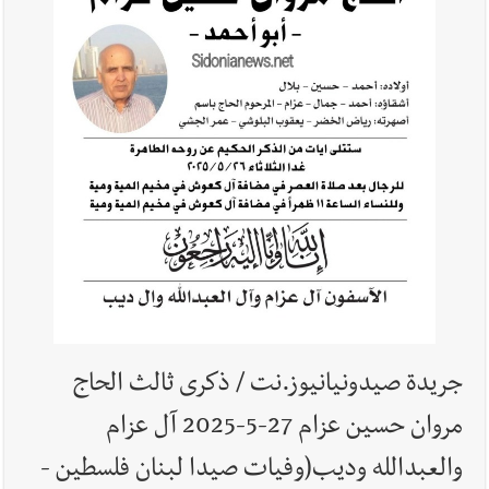
أخبار لبنان
حراك ديبلوماسي للتجديد لـ اليونيفيل .. مسؤول غربي
يُحذّر من الفراغ !
أخبار لبنان
ليلة سقوط رياض سلامة... هل ننتظر الحقيقة؟
جريدة صيدونيانيوز.نت / ذكرى ثالث الحاج
مروان حسين عزام 27-5-2025 آل عزام
والعبدالله وديب(وفيات صيدا لبنان فلسطين -