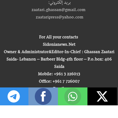
بريد إلكتروني:
zaatari.ghassan@gmail.com
zaataripress@yahoo.com
For All your contacts
Sidonianews.Net
Owner & Administrator&Editor-In-Chief : Ghassan Zaatari
Saida- Lebanon – Barbeer Bldg-4th floor – P.o.box: 406
Saida
Mobile: +961 3 226013
Office: +961 7 726007
Email:
zaatari.ghassan@gmail.com
zaataripress@yahoo.com
[ المشاهدة : 255,467,005 ]