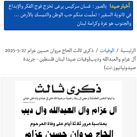
أخبار صيدا
بالصور : غسان سركيس يرعى تخرّج فوج الفكر والإبداع
في ثانوية السفير : تعلّمت منكم حب الوطن والتمسك بالأرض ...
والجنوب هو عزة وكرامة لبنان
أخبار صيدا
المهندس محمد السعودي يستقبل المختارين بعاصيري
والبيلاني
الرئيسية
/
الوفيات
/
ذكرى ثالث الحاج مروان حسين عزام 27-5-2025
آل عزام والعبدالله وديب(وفيات صيدا لبنان فلسطين - جريدة
أخبار لبنان
خرق إسرائيلي في زوطر الغربية وساتر ترابي قبالة آخر
صيدونيانيوز.نت)
نقطة للجيش اللبناني
أخبار لبنان
روابط القطاع العام : إضراب الاثنين احتجاجا على
تقسيط المفعول الرجعي
أخبار لبنان
خلفيات توقيف السفير الفلسطيني السابق أشرف دبور:
تداخل السياسة بالقضاء ولبنان قد يسلّمه إلى السلطة