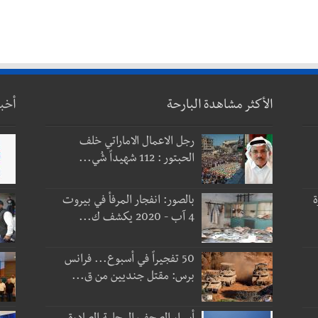
الأكثر مشاهدة البارحة
أخب
رجل الاعمال الاماراتي خلف
الحبتور : 112 شهيداً شُي...
ة
بالصور: انفجار المرفأ في بيروت
4 آب - 2020 يكشف ك...
50 تفجيراً في أسبوع... فرانس
برس: مقتل جنديين من ق...