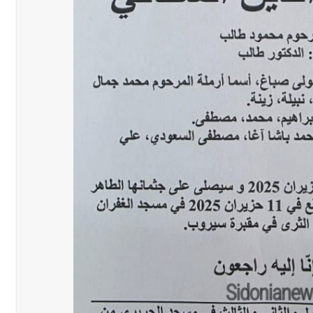
قائد القوة المشتركة الألمانية اللواء Alexander Sollfrank على ضرورة تعزيز التعاون بين الجيشَين
رجل الاعمال الاماراتي خلف الح‫‬