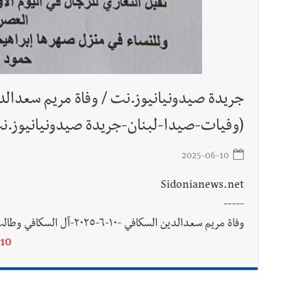
(وفيات-صيدا-لبنان-جريدة صيدونيانيوز.ن
2025-06-10
Sidonianews.net
-----
وفاة مريم سعدالدين السكافي -١٠-٦-٢٠٢٥-آل السكافي وطالب -(وفيات-صيدا-لبنان-جريدة صيدونيانيوز.نت)
-10