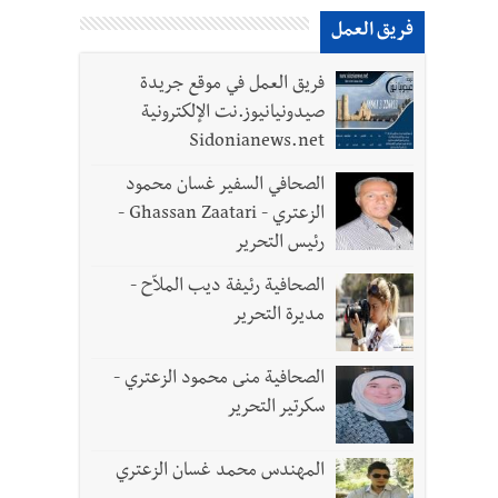
فريق العمل
فريق العمل في موقع جريدة
صيدونيانيوز.نت الإلكترونية
Sidonianews.net
الصحافي السفير غسان محمود
الزعتري - Ghassan Zaatari -
رئيس التحرير
رة في روما؟ | عون: علينا الاستمرار بمسار التفاوض؟ واشنطن لتل أبيب: الحزب لم يخرق؟ |
الصحافية رئيفة ديب الملاّح -
مديرة التحرير
الصحافية منى محمود الزعتري -
سكرتير التحرير
المهندس محمد غسان الزعتري