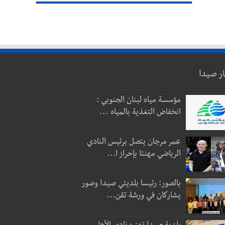
ار صيدا
مؤسسة مياه لبنان الجنوبي :
انخفاض التغذية بالمياه ...
عمر مرجان يتصل برئيس النادي
الرياضي مهنئا بإحراز ا...
بالصور: رئيسا بلديتي صيدا وصور
يشاركان في ورشة تقن...