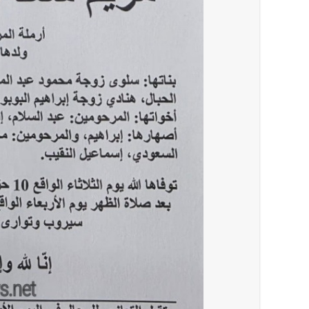
أخبار لبنان
بالصور : قائد الجيش اللبناني العماد رودولف هيكل شدد خلال استقباله 
العالم العربي
تستمر هذه المعاناة التي تمزق القلوب والضمائر؟