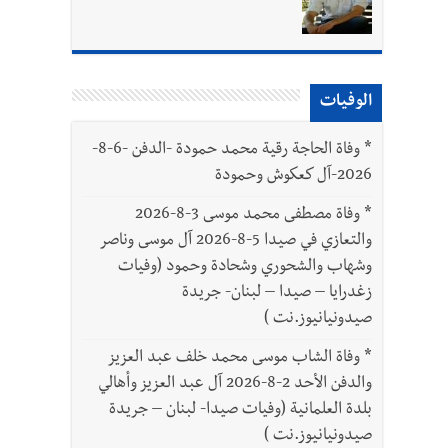
الوفيات
بتور : 112 شهيداً شُيّعوا في غزة بعد أن بقوا تحت الأنقاض منذ عام 2023: أيُعقل أن يبقى الشعب الفلسطيني يعيش كل هذا الألم؟ وإلى متى
*
وفاة الحاجة رقية محمد حمودة -الدفن -6-8-
2026-آل كعكوش وحمودة
*
وفاة مصطفى محمد موسى 3-8-2026
والتعازي في صيدا 5-8-2026 آل موسى وناصر
وشهاب والشحوري وشحادة وحمود (وفيات
زغدرايا – صيدا – لبنان- جريدة
صيدونيانيوز.نت )
*
وفاة الشاب موسى محمد خلف عبد العزيز
والدفن الأحد 2-8-2026 آل عبد العزيز وأهالي
بلدة العلمانية (وفيات صيدا- لبنان – جريدة
صيدونيانيوز.نت )