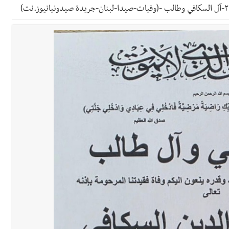
ي ورشة تقنية حول الحد من النفايات البحرية وشباك الصيد المهملة
 بإحراز البطولة
 بالمياه في صيدا نتيجة الانقطاع المتكرر لخط الخدمات الكهربائي
قراءات ومستجدات ومواقف في لبنان والمنطقة - الجمعة 7-8-2026: مفاوضات متعثّ
السكة ؟
معة 7-8-2026
 7-8-2026
خميس 6-8-2026