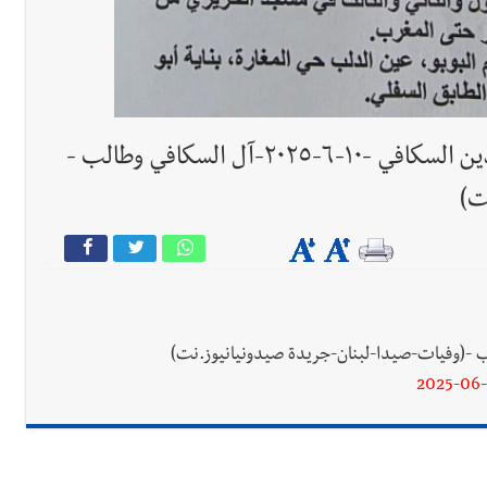
جريدة صيدونيانيوز.نت / وفاة مريم سعدالدين السكافي -١٠-٦-٢٠٢٥-آل السكافي وطالب -
ت)
2025-06