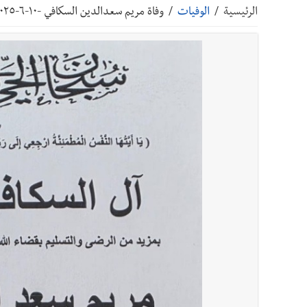
الرئيسية
/
الوفيات
/
وفاة مريم سعدالدين السكافي -١٠-٦-٢٠٢٥-آل السكافي وطالب -(وفيات-صيدا-لبنان-جريدة صيدونيانيوز.نت)
أخبار صيدا
بالصور: رئيسا بلديتي صيدا وصور يشاركان ف
أخبار صيدا
عمر مرجان يتصل برئيس النادي الرياضي مهنئا
أخبار صيدا
مؤسسة مياه لبنان الجنوبي : انخفاض التغذية
أخبار لبنان
فضيحة نقص السلاح تكبر؟ إيران - عمان : اتفاق هرمز على 
أخبار لبنان
مفكرة النشاطات الرسمية المقررة في لبنان ليوم الج
أخبار لبنان
أسرار الصحف المحلية الصادرة في لبنان ليوم الجمعة
أخبار لبنان
مقدمات نشرات الأخبار المسائية في لبنان ليوم ال