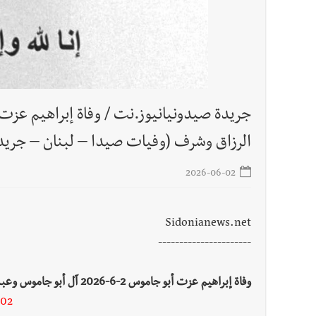
الرزاق وشرف (وفيات صيدا – لبنان – جريد
2026-06-02
Sidonianews.net
----------------------
وفاة إبراهيم عزت أبو جاموس 2-6-2026 آل أبو جاموس وعبد الرزاق وشرف (وفيات صيدا – لبنان – جريدة صيدونيانيوز.نت )
-02