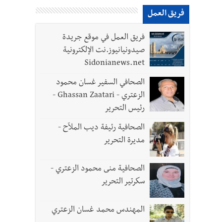
فريق العمل
فريق العمل في موقع جريدة
والجنوب هو عزة وكرامة لبنان
صيدونيانيوز.نت الإلكترونية
Sidonianews.net
الصحافي السفير غسان محمود
الزعتري - Ghassan Zaatari -
رئيس التحرير
الصحافية رئيفة ديب الملاّح -
مديرة التحرير
الصحافية منى محمود الزعتري -
سكرتير التحرير
المهندس محمد غسان الزعتري