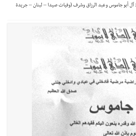
وفاة إبراهيم عزت أبو جاموس 2-6-2026 آل أبو جاموس وعبد الرزاق وشرف (وفيات صيدا – لبنان – جريدة
ين الحلوة - في منطقة صيدا وإنقاذه وإتهام إبن عمته ؟
 والإبداع في ثانوية السفير : تعلّمت منكم حب الوطن والتمسك بالأرض ... 
ارين بعاصيري والبيلاني
سبت 8-8-2026
الة آخر نقطة للجيش اللبناني
ا على تقسيط المفعول الرجعي
ف دبور: تداخل السياسة بالقضاء ولبنان قد يسلّمه إلى السلطة