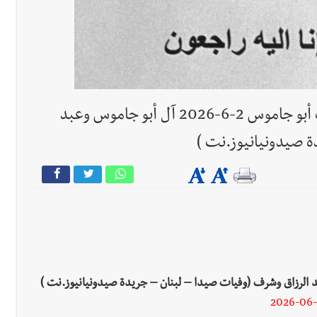
جريدة صيدونيانيوز.نت / وفاة إبراهيم عزت أبو جاموس 2-6-2026 آل أبو جاموس وعبد
ة صيدونيانيوز.نت )
2026-06