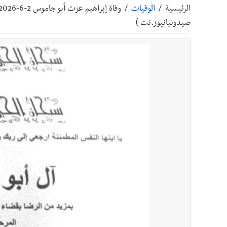
الرئيسية
/
الوفيات
/
أخبار صيدا
إصابة شاب فلسطيني بطعنات سكين في مخيم ع
صيدونيانيوز.نت )
أخبار صيدا
بالصور : غسان سركيس يرعى تخرّج فوج الفكر
أخبار صيدا
المهندس محمد زهير السعودي يستقبل المخت
أخبار لبنان
مقدمات نشرات الأخبار المسائية في لبنان ليوم ال
أخبار لبنان
خرق إسرائيلي في زوطر الغربية وساتر ترابي قب
أخبار لبنان
روابط القطاع العام : إضراب الاثنين احتجاج
أخبار لبنان
خلفيات توقيف السفير الفلسطيني السابق أشر