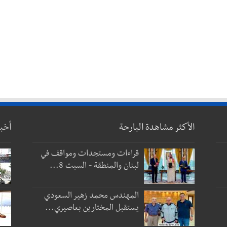
الأكثر مشاهدة البارحة
أخب
قراءات ومستجدات ومواقف في
لبنان والمنطقة - السبت 8...
المهندس محمد زهير السعودي
يستقبل المختارين بعاصيري...