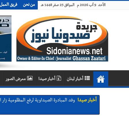
من نحن
فريق العمل
الأحد 9 آب 2026 م الموافق 25 صفر 1448 هـ
أخبار لبنان
أخبار صيدا
معرض الصور
أخبار صيدا
وفد المبادرة الصيداوية لرفع المظلومية زار 
أخبار صيدا
بالصور: لأوّل مرّة ما منكون سوا… معرض أر
الروان