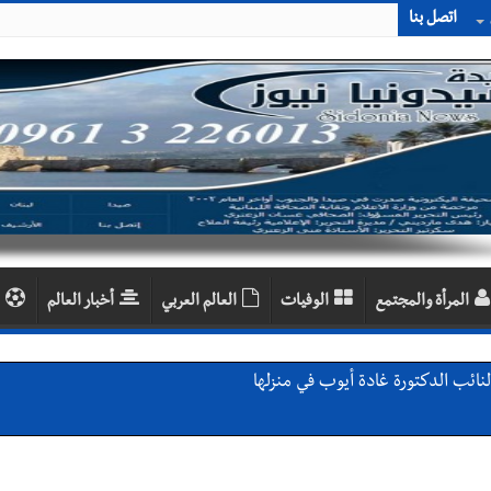
اتصل بنا
المرأة والمجتمع
الوفيات
العالم العربي
أخبار العالم
النائب الدكتورة غادة أيوب في منزلها
شيفي خاص تحية من صيدا إلى الفنان المبدع الراحل زياد الرحباني: |إحتفال