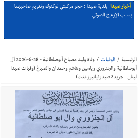
أخبار صيدا
بلدية صيدا : حجز مركبتي توكتوك وتغريم صاحبهما
بسبب الإزعاج الصوتي
أخبار صيدا
We are hiring in Saida - Apply now before 14
august ...مطلوب موظفة للعمل في الأكاديمية الدولية لبناء
الرئيسية
/
الوفيات
/
وفاة وليد مصباح أبوصلطانية - 28-6-2026 آل
القدرات -صيدا
أبوصلطانية والجنزوري وياسين وهاشم وحمدان والصباغ (وفيات صيدا
لبنان - جريدة صيدونيانيوز.نتت)
أخبار صيدا
بلدية صيدا ومؤسسة الحريري تعقدان الاجتماع
التشاوري الأول للمرصد الحضري
أخبار صيدا
بالصور : بلدية صيدا تستقبل السيد محمد زيدان:
استعراض شامل لمشاريع وتأكيدٌ على حماية القيمة التراثية للمدينة
القديمة