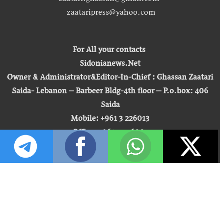
zaatari.ghassan@gmail.com
zaataripress@yahoo.com
For All your contacts
Sidonianews.Net
Owner & Administrator&Editor-In-Chief : Ghassan Zaatari
Saida- Lebanon – Barbeer Bldg-4th floor – P.o.box: 406
Saida
Mobile: +961 3 226013
Office: +961 7 726007
Email:
zaatari.ghassan@gmail.com
zaataripress@yahoo.com
[ المشاهدة : 255,406,305 ]
حق النشر © 2026 | صيدونيا نيوز |
تطوير شركة التكنولوجيا المفتوحة